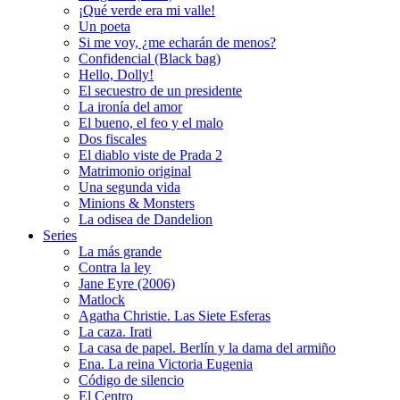
¡Qué verde era mi valle!
Un poeta
Si me voy, ¿me echarán de menos?
Confidencial (Black bag)
Hello, Dolly!
El secuestro de un presidente
La ironía del amor
El bueno, el feo y el malo
Dos fiscales
El diablo viste de Prada 2
Matrimonio original
Una segunda vida
Minions & Monsters
La odisea de Dandelion
Series
La más grande
Contra la ley
Jane Eyre (2006)
Matlock
Agatha Christie. Las Siete Esferas
La caza. Irati
La casa de papel. Berlín y la dama del armiño
Ena. La reina Victoria Eugenia
Código de silencio
El Centro