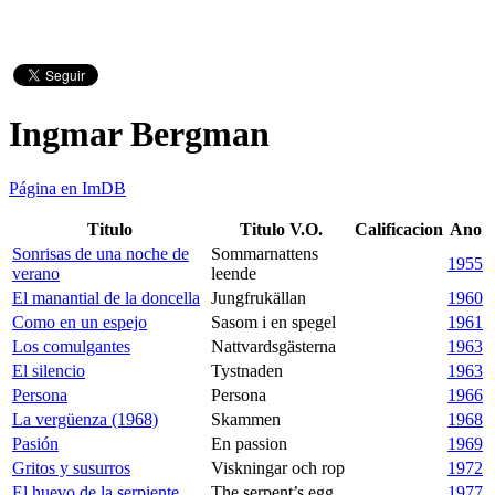
Ingmar Bergman
Página en ImDB
Titulo
Titulo V.O.
Calificacion
Ano
Sonrisas de una noche de
Sommarnattens
1955
verano
leende
El manantial de la doncella
Jungfrukällan
1960
Como en un espejo
Sasom i en spegel
1961
Los comulgantes
Nattvardsgästerna
1963
El silencio
Tystnaden
1963
Persona
Persona
1966
La vergüenza (1968)
Skammen
1968
Pasión
En passion
1969
Gritos y susurros
Viskningar och rop
1972
El huevo de la serpiente
The serpent’s egg
1977