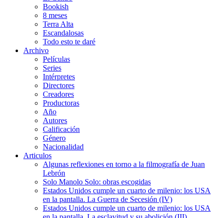
Bookish
8 meses
Terra Alta
Escandalosas
Todo esto te daré
Archivo
Películas
Series
Intérpretes
Directores
Creadores
Productoras
Año
Autores
Calificación
Género
Nacionalidad
Articulos
Algunas reflexiones en torno a la filmografía de Juan
Lebrón
Solo Manolo Solo: obras escogidas
Estados Unidos cumple un cuarto de milenio: los USA
en la pantalla. La Guerra de Secesión (IV)
Estados Unidos cumple un cuarto de milenio: los USA
en la pantalla. La esclavitud y su abolición (III)