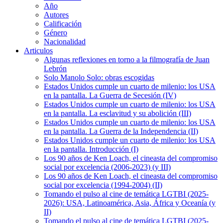
Año
Autores
Calificación
Género
Nacionalidad
Articulos
Algunas reflexiones en torno a la filmografía de Juan
Lebrón
Solo Manolo Solo: obras escogidas
Estados Unidos cumple un cuarto de milenio: los USA
en la pantalla. La Guerra de Secesión (IV)
Estados Unidos cumple un cuarto de milenio: los USA
en la pantalla. La esclavitud y su abolición (III)
Estados Unidos cumple un cuarto de milenio: los USA
en la pantalla. La Guerra de la Independencia (II)
Estados Unidos cumple un cuarto de milenio: los USA
en la pantalla. Introducción (I)
Los 90 años de Ken Loach, el cineasta del compromiso
social por excelencia (2006-2023) (y III)
Los 90 años de Ken Loach, el cineasta del compromiso
social por excelencia (1994-2004) (II)
Tomando el pulso al cine de temática LGTBI (2025-
2026): USA, Latinoamérica, Asia, África y Oceanía (y
II)
Tomando el pulso al cine de temática LGTBI (2025-