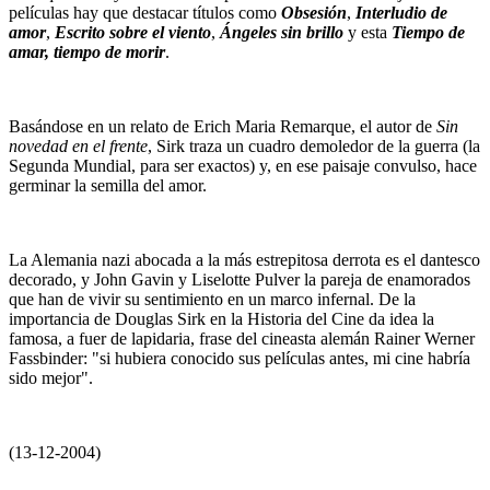
películas hay que destacar títulos como
Obsesión
,
Interludio de
amor
,
Escrito sobre el viento
,
Ángeles sin brillo
y esta
Tiempo de
amar, tiempo de morir
.
Basándose en un relato de Erich Maria Remarque, el autor de
Sin
novedad en el frente
, Sirk traza un cuadro demoledor de la guerra (la
Segunda Mundial, para ser exactos) y, en ese paisaje convulso, hace
germinar la semilla del amor.
La Alemania nazi abocada a la más estrepitosa derrota es el dantesco
decorado, y John Gavin y Liselotte Pulver la pareja de enamorados
que han de vivir su sentimiento en un marco infernal. De la
importancia de Douglas Sirk en la Historia del Cine da idea la
famosa, a fuer de lapidaria, frase del cineasta alemán Rainer Werner
Fassbinder: "si hubiera conocido sus películas antes, mi cine habría
sido mejor".
(13-12-2004)