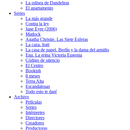
La odisea de Dandelion
El apartamento
Series
La más grande
Contra la ley
Jane Eyre (2006)
Matlock
Agatha Christie. Las Siete Esferas
La caza. Irati
La casa de papel. Berlín y la dama del armiño
Ena. La reina Victoria Eugenia
Código de silencio
El Centro
Bookish
8 meses
Terra Alta
Escandalosas
Todo esto te daré
Archivo
Películas
Series
Intérpretes
Directores
Creadores
Productoras