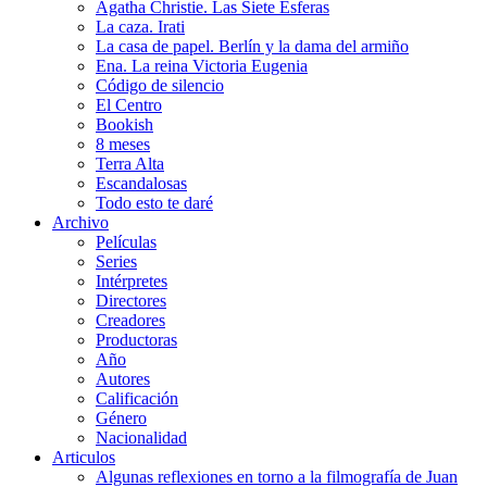
Agatha Christie. Las Siete Esferas
La caza. Irati
La casa de papel. Berlín y la dama del armiño
Ena. La reina Victoria Eugenia
Código de silencio
El Centro
Bookish
8 meses
Terra Alta
Escandalosas
Todo esto te daré
Archivo
Películas
Series
Intérpretes
Directores
Creadores
Productoras
Año
Autores
Calificación
Género
Nacionalidad
Articulos
Algunas reflexiones en torno a la filmografía de Juan