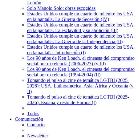
Lebrón
Solo Manolo Solo: obras escogidas
Estados Unidos cumple un cuarto de milenio: los USA
en la pantalla. La Guerra de Secesión (IV)
Estados Unidos cumple un cuarto de milenio: los USA
en la pantalla. La esclavitud y su abolición (III)
Estados Unidos cumple un cuarto de milenio: los USA
en la pantalla. La Guerra de la Independencia (II)
Estados Unidos cumple un cuarto de milenio: los USA
en la pantalla. Introducción (I)
Los 90 años de Ken Loach, el cineasta del compromiso
social por excelencia (2006-2023) (y III)
Los 90 años de Ken Loach, el cineasta del compromiso
social por excelencia (1994-2004) (II)
Tomando el pulso al cine de temática LGTBI (2025-
2026): USA, Latinoamérica, Asia, África y Oceanía (y
II)
Tomando el pulso al cine de temática LGTBI (2025-
2026): España y resto de Europa (I)
Todos
Comunicación
Contacto
Newsletter