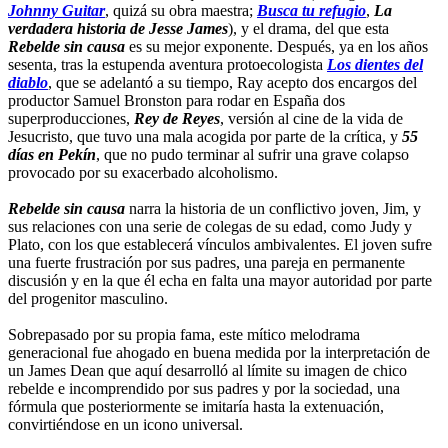
Johnny Guitar
, quizá su obra maestra;
Busca tu refugio
,
La
verdadera historia de Jesse James
), y el drama, del que esta
Rebelde sin causa
es su mejor exponente. Después, ya en los años
sesenta, tras la estupenda aventura protoecologista
Los dientes del
diablo
, que se adelantó a su tiempo, Ray acepto dos encargos del
productor Samuel Bronston para rodar en España dos
superproducciones,
Rey de Reyes
, versión al cine de la vida de
Jesucristo, que tuvo una mala acogida por parte de la crítica, y
55
días en Pekín
, que no pudo terminar al sufrir una grave colapso
provocado por su exacerbado alcoholismo.
Rebelde sin causa
narra la historia de un conflictivo joven, Jim, y
sus relaciones con una serie de colegas de su edad, como Judy y
Plato, con los que establecerá vínculos ambivalentes. El joven sufre
una fuerte frustración por sus padres, una pareja en permanente
discusión y en la que él echa en falta una mayor autoridad por parte
del progenitor masculino.
Sobrepasado por su propia fama, este mítico melodrama
generacional fue ahogado en buena medida por la interpretación de
un James Dean que aquí desarrolló al límite su imagen de chico
rebelde e incomprendido por sus padres y por la sociedad, una
fórmula que posteriormente se imitaría hasta la extenuación,
convirtiéndose en un icono universal.