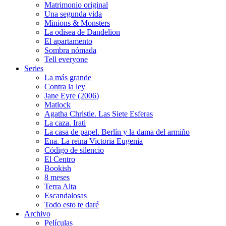
Matrimonio original
Una segunda vida
Minions & Monsters
La odisea de Dandelion
El apartamento
Sombra nómada
Tell everyone
Series
La más grande
Contra la ley
Jane Eyre (2006)
Matlock
Agatha Christie. Las Siete Esferas
La caza. Irati
La casa de papel. Berlín y la dama del armiño
Ena. La reina Victoria Eugenia
Código de silencio
El Centro
Bookish
8 meses
Terra Alta
Escandalosas
Todo esto te daré
Archivo
Películas