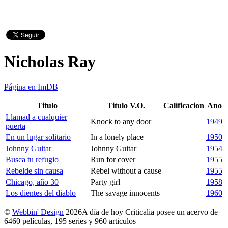
Nicholas Ray
Página en ImDB
Titulo
Titulo V.O.
Calificacion
Ano
Llamad a cualquier
Knock to any door
1949
puerta
En un lugar solitario
In a lonely place
1950
Johnny Guitar
Johnny Guitar
1954
Busca tu refugio
Run for cover
1955
Rebelde sin causa
Rebel without a cause
1955
Chicago, año 30
Party girl
1958
Los dientes del diablo
The savage innocents
1960
©
Webbin' Design
2026
A día de hoy Criticalia posee un acervo de
6460 películas, 195 series y 960 articulos