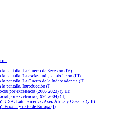
brón
la pantalla. La Guerra de Secesión (IV)
 pantalla. La esclavitud y su abolición (III)
la pantalla. La Guerra de la Independencia (II)
a pantalla. Introducción (I)
cial por excelencia (2006-2023) (y III)
cial por excelencia (1994-2004) (II)
: USA, Latinoamérica, Asia, África y Oceanía (y II)
: España y resto de Europa (I)