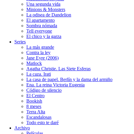
Una segunda vida
Minions & Monsters
La odisea de Dandelion
El apartamento
Sombra nómada
Tell everyone
El chico y la garza
Series
La más grande
Contra la ley
Jane Eyre (2006)
Matlock
Agatha Christie. Las Siete Esferas
La caza. Irati
La casa de papel. Berlín y la dama del armiño
Ena. La reina Victoria Eugenia
Código de silencio
El Centro
Bookish
8 meses
Terra Alta
Escandalosas
Todo esto te daré
Archivo
Películas