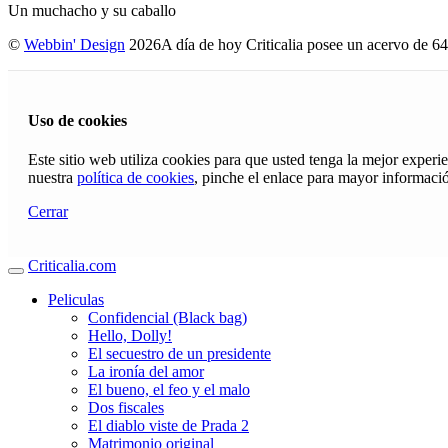
Un muchacho y su caballo
©
Webbin' Design
2026
A día de hoy Criticalia posee un acervo de 64
Uso de cookies
Este sitio web utiliza cookies para que usted tenga la mejor exper
nuestra
política de cookies
, pinche el enlace para mayor informaci
Cerrar
Criticalia.com
Peliculas
Confidencial (Black bag)
Hello, Dolly!
El secuestro de un presidente
La ironía del amor
El bueno, el feo y el malo
Dos fiscales
El diablo viste de Prada 2
Matrimonio original