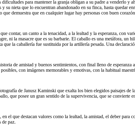
dificultades para mantener la granja obligan a su padre a venderlo y ah
cés y su nieta que lo encuentran abandonado en su finca, hasta quedar en
o que demuestra que en cualquier lugar hay personas con buen corazón q
que contar, un canto a la tenacidad, a la lealtad y la esperanza, con var
ngre, ni la masacre que es su barbarie. El caballo es una metáfora, un 
que la caballería fue sustituida por la artillería pesada. Una declaraci
istoria de amistad y buenos sentimientos, con final lleno de esperanza 
s posibles, con imágenes memorables y emotivas, con la habitual maestrí
fotografía de Janusz Kaminski que exalta los bien elegidos paisajes de l
aballo, que posee un gran sentido de la supervivencia, que se convierte e
 en el que destacan valores como la lealtad, la amistad, el deber para con
s de paz.