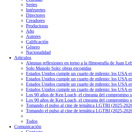
Series
Intérpretes
Directores
Creadores
Productoras
Año
Autores
Calificación
Género
Nacionalidad
Articulos
Algunas reflexiones en torno a la filmografía de Juan Le
Solo Manolo Solo: obras escogidas
Estados Unidos cumple un cuarto de milenio: los USA en 
Estados Unidos cumple un cuarto de milenio: los USA en la
Estados Unidos cumple un cuarto de milenio: los USA en 
Estados Unidos cumple un cuarto de milenio: los USA en l
Los 90 años de Ken Loach, el cineasta del compromiso so
Los 90 años de Ken Loach, el cineasta del compromiso so
Tomando el pulso al cine de temática LGTBI (2025-2026)
Tomando el pulso al cine de temática LGTBI (2025-2026)
Todos
Comunicación
Contacto