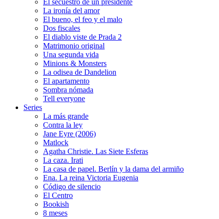
El secuestro de un presidente
La ironía del amor
El bueno, el feo y el malo
Dos fiscales
El diablo viste de Prada 2
Matrimonio original
Una segunda vida
Minions & Monsters
La odisea de Dandelion
El apartamento
Sombra nómada
Tell everyone
Series
La más grande
Contra la ley
Jane Eyre (2006)
Matlock
Agatha Christie. Las Siete Esferas
La caza. Irati
La casa de papel. Berlín y la dama del armiño
Ena. La reina Victoria Eugenia
Código de silencio
El Centro
Bookish
8 meses