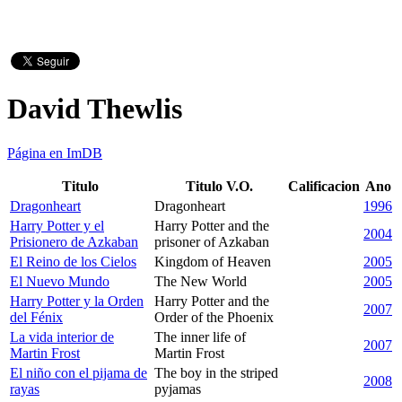
David Thewlis
Página en ImDB
Titulo
Titulo V.O.
Calificacion
Ano
Dragonheart
Dragonheart
1996
Harry Potter y el
Harry Potter and the
2004
Prisionero de Azkaban
prisoner of Azkaban
El Reino de los Cielos
Kingdom of Heaven
2005
El Nuevo Mundo
The New World
2005
Harry Potter y la Orden
Harry Potter and the
2007
del Fénix
Order of the Phoenix
La vida interior de
The inner life of
2007
Martin Frost
Martin Frost
El niño con el pijama de
The boy in the striped
2008
rayas
pyjamas