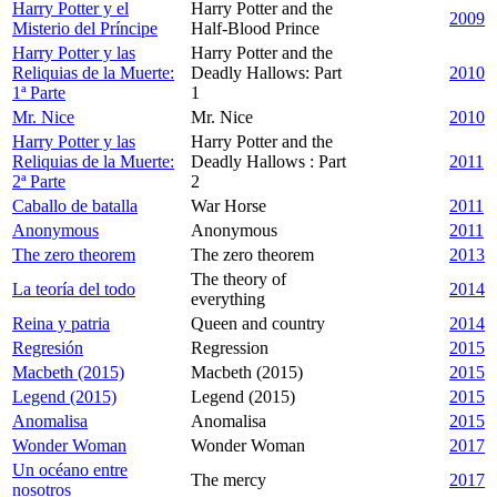
Harry Potter y el
Harry Potter and the
2009
Misterio del Príncipe
Half-Blood Prince
Harry Potter y las
Harry Potter and the
Reliquias de la Muerte:
Deadly Hallows: Part
2010
1ª Parte
1
Mr. Nice
Mr. Nice
2010
Harry Potter y las
Harry Potter and the
Reliquias de la Muerte:
Deadly Hallows : Part
2011
2ª Parte
2
Caballo de batalla
War Horse
2011
Anonymous
Anonymous
2011
The zero theorem
The zero theorem
2013
The theory of
La teoría del todo
2014
everything
Reina y patria
Queen and country
2014
Regresión
Regression
2015
Macbeth (2015)
Macbeth (2015)
2015
Legend (2015)
Legend (2015)
2015
Anomalisa
Anomalisa
2015
Wonder Woman
Wonder Woman
2017
Un océano entre
The mercy
2017
nosotros