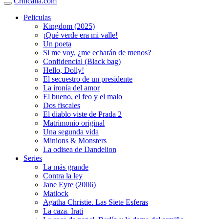
Criticalia.com
Peliculas
Kingdom (2025)
¡Qué verde era mi valle!
Un poeta
Si me voy, ¿me echarán de menos?
Confidencial (Black bag)
Hello, Dolly!
El secuestro de un presidente
La ironía del amor
El bueno, el feo y el malo
Dos fiscales
El diablo viste de Prada 2
Matrimonio original
Una segunda vida
Minions & Monsters
La odisea de Dandelion
Series
La más grande
Contra la ley
Jane Eyre (2006)
Matlock
Agatha Christie. Las Siete Esferas
La caza. Irati