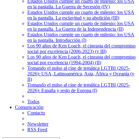
Estados Unidos cumple un cuarto de milenio: los USA
en la pantalla. La Guerra de Secesión (IV)
Estados Unidos cumple un cuarto de milenio: los USA
en la pantalla. La esclavitud y su abolición (III)
Estados Unidos cumple un cuarto de milenio: los USA
en la pantalla. La Guerra de la Independencia (II)
Estados Unidos cumple un cuarto de milenio: los USA
en la pantalla. Introducción (I)
Los 90 años de Ken Loach, el cineasta del compromiso
social por excelencia (2006-2023) (y III)
Los 90 años de Ken Loach, el cineasta del compromiso
social por excelencia (1994-2004) (II)
Tomando el pulso al cine de temática LGTBI (2025-
2026): USA, Latinoamérica, Asia, África y Oceanía (y
II)
Tomando el pulso al cine de temática LGTBI (2025-
2026): España y resto de Europa (I)
Todos
Comunicación
Contacto
Newsletter
RSS Feed