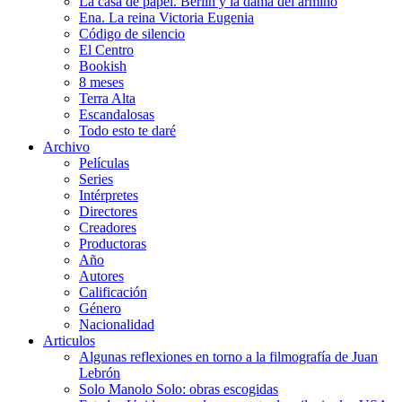
La casa de papel. Berlín y la dama del armiño
Ena. La reina Victoria Eugenia
Código de silencio
El Centro
Bookish
8 meses
Terra Alta
Escandalosas
Todo esto te daré
Archivo
Películas
Series
Intérpretes
Directores
Creadores
Productoras
Año
Autores
Calificación
Género
Nacionalidad
Articulos
Algunas reflexiones en torno a la filmografía de Juan
Lebrón
Solo Manolo Solo: obras escogidas