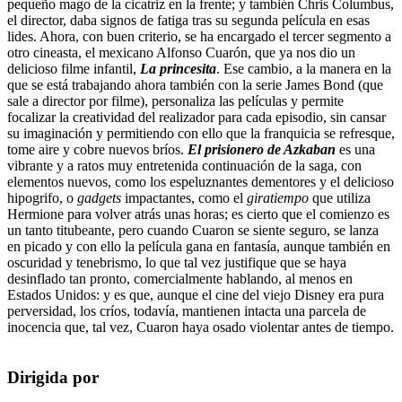
pequeño mago de la cicatriz en la frente; y también Chris Columbus,
el director, daba signos de fatiga tras su segunda película en esas
lides. Ahora, con buen criterio, se ha encargado el tercer segmento a
otro cineasta, el mexicano Alfonso Cuarón, que ya nos dio un
delicioso filme infantil,
La princesita
. Ese cambio, a la manera en la
que se está trabajando ahora también con la serie James Bond (que
sale a director por filme), personaliza las películas y permite
focalizar la creatividad del realizador para cada episodio, sin cansar
su imaginación y permitiendo con ello que la franquicia se refresque,
tome aire y cobre nuevos bríos.
El prisionero de Azkaban
es una
vibrante y a ratos muy entretenida continuación de la saga, con
elementos nuevos, como los espeluznantes dementores y el delicioso
hipogrifo, o
gadgets
impactantes, como el
giratiempo
que utiliza
Hermione para volver atrás unas horas; es cierto que el comienzo es
un tanto titubeante, pero cuando Cuaron se siente seguro, se lanza
en picado y con ello la película gana en fantasía, aunque también en
oscuridad y tenebrismo, lo que tal vez justifique que se haya
desinflado tan pronto, comercialmente hablando, al menos en
Estados Unidos: y es que, aunque el cine del viejo Disney era pura
perversidad, los críos, todavía, mantienen intacta una parcela de
inocencia que, tal vez, Cuaron haya osado violentar antes de tiempo.
Dirigida por