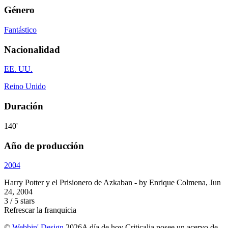
Género
Fantástico
Nacionalidad
EE. UU.
Reino Unido
Duración
140'
Año de producción
2004
Harry Potter y el Prisionero de Azkaban
- by
Enrique Colmena
,
Jun
24, 2004
3
/
5
stars
Refrescar la franquicia
©
Webbin' Design
2026
A día de hoy Criticalia posee un acervo de