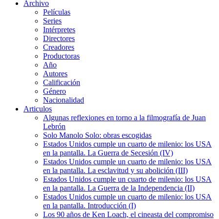
Archivo
Películas
Series
Intérpretes
Directores
Creadores
Productoras
Año
Autores
Calificación
Género
Nacionalidad
Articulos
Algunas reflexiones en torno a la filmografía de Juan
Lebrón
Solo Manolo Solo: obras escogidas
Estados Unidos cumple un cuarto de milenio: los USA
en la pantalla. La Guerra de Secesión (IV)
Estados Unidos cumple un cuarto de milenio: los USA
en la pantalla. La esclavitud y su abolición (III)
Estados Unidos cumple un cuarto de milenio: los USA
en la pantalla. La Guerra de la Independencia (II)
Estados Unidos cumple un cuarto de milenio: los USA
en la pantalla. Introducción (I)
Los 90 años de Ken Loach, el cineasta del compromiso