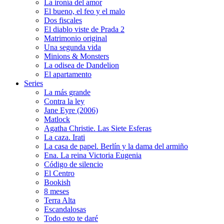
La ironía del amor
El bueno, el feo y el malo
Dos fiscales
El diablo viste de Prada 2
Matrimonio original
Una segunda vida
Minions & Monsters
La odisea de Dandelion
El apartamento
Series
La más grande
Contra la ley
Jane Eyre (2006)
Matlock
Agatha Christie. Las Siete Esferas
La caza. Irati
La casa de papel. Berlín y la dama del armiño
Ena. La reina Victoria Eugenia
Código de silencio
El Centro
Bookish
8 meses
Terra Alta
Escandalosas
Todo esto te daré