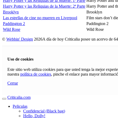
Harry Potter y las Reliquias de la Muerte: 1ª Parte
Harry Potter and t
Harry Potter y las Reliquias de la Muerte: 2ª Parte
Harry Potter and t
Brooklyn
Brooklyn
Las estrellas de cine no mueren en Liverpool
Film stars don’t di
Paddington 2
Paddington 2
Wild Rose
Wild Rose
©
Webbin' Design
2026
A día de hoy Criticalia posee un acervo de 64
Uso de cookies
Este sitio web utiliza cookies para que usted tenga la mejor exper
nuestra
política de cookies
, pinche el enlace para mayor informaci
Cerrar
Criticalia.com
Peliculas
Confidencial (Black bag)
Hello, Dolly!