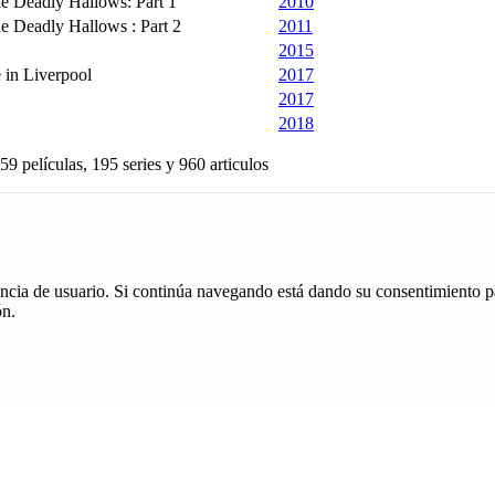
he Deadly Hallows: Part 1
2010
he Deadly Hallows : Part 2
2011
2015
e in Liverpool
2017
2017
2018
59 películas, 195 series y 960 articulos
iencia de usuario. Si continúa navegando está dando su consentimiento p
ón.