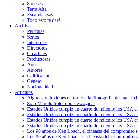
8 meses
Terra Alta
Escandalosas
Todo esto te daré
Archivo
Películas
Series
Intérpretes
Directores
Creadores
Productoras
Año
Autores
Calificación
Género
Nacionalidad
Articulos
Algunas reflexiones en torno a la filmografía de Juan Le
Solo Manolo Solo: obras escogidas
Estados Unidos cumple un cuarto de milenio: los USA en 
Estados Unidos cumple un cuarto de milenio: los USA en la
Estados Unidos cumple un cuarto de milenio: los USA en 
Estados Unidos cumple un cuarto de milenio: los USA en l
Los 90 años de Ken Loach, el cineasta del compromiso so
Los 90 años de Ken Loach, el cineasta del compromiso so