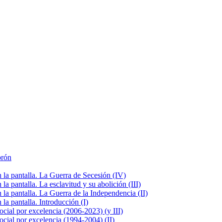
brón
la pantalla. La Guerra de Secesión (IV)
 pantalla. La esclavitud y su abolición (III)
la pantalla. La Guerra de la Independencia (II)
a pantalla. Introducción (I)
cial por excelencia (2006-2023) (y III)
cial por excelencia (1994-2004) (II)