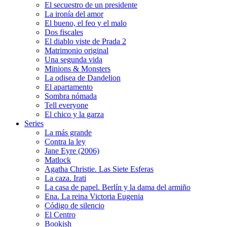
El secuestro de un presidente
La ironía del amor
El bueno, el feo y el malo
Dos fiscales
El diablo viste de Prada 2
Matrimonio original
Una segunda vida
Minions & Monsters
La odisea de Dandelion
El apartamento
Sombra nómada
Tell everyone
El chico y la garza
Series
La más grande
Contra la ley
Jane Eyre (2006)
Matlock
Agatha Christie. Las Siete Esferas
La caza. Irati
La casa de papel. Berlín y la dama del armiño
Ena. La reina Victoria Eugenia
Código de silencio
El Centro
Bookish