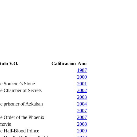
tulo V.O.
Calificacion
Ano
1987
2000
he Sorcerer's Stone
2001
he Chamber of Secrets
2002
2003
he prisoner of Azkaban
2004
2007
he Order of the Phoenix
2007
movie
2008
he Half-Blood Prince
2009