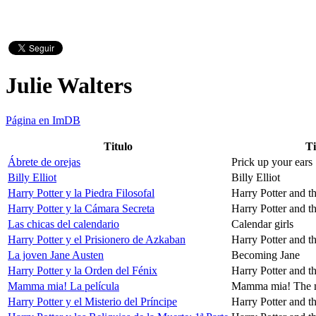
Julie Walters
Página en ImDB
Titulo
Ti
Ábrete de orejas
Prick up your ears
Billy Elliot
Billy Elliot
Harry Potter y la Piedra Filosofal
Harry Potter and t
Harry Potter y la Cámara Secreta
Harry Potter and t
Las chicas del calendario
Calendar girls
Harry Potter y el Prisionero de Azkaban
Harry Potter and t
La joven Jane Austen
Becoming Jane
Harry Potter y la Orden del Fénix
Harry Potter and t
Mamma mia! La película
Mamma mia! The 
Harry Potter y el Misterio del Príncipe
Harry Potter and t