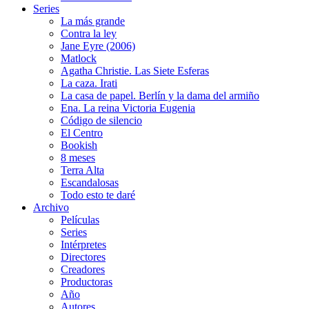
Series
La más grande
Contra la ley
Jane Eyre (2006)
Matlock
Agatha Christie. Las Siete Esferas
La caza. Irati
La casa de papel. Berlín y la dama del armiño
Ena. La reina Victoria Eugenia
Código de silencio
El Centro
Bookish
8 meses
Terra Alta
Escandalosas
Todo esto te daré
Archivo
Películas
Series
Intérpretes
Directores
Creadores
Productoras
Año
Autores