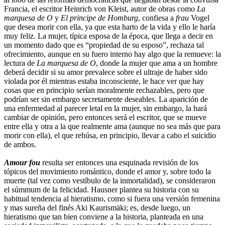
Francia, el escritor Heinrich von Kleist, autor de obras como
La
marquesa de O
y
El principe de Homburg
, confiesa a
frau
Vogel
que desea morir con ella, ya que esta harto de la vida y ello le haría
muy feliz. La mujer, típica esposa de la época, que llega a decir en
un momento dado que es “propiedad de su esposo”, rechaza tal
ofrecimiento, aunque en su fuero interno hay algo que la remueve: la
lectura de
La marquesa de O
, donde la mujer que ama a un hombre
deberá decidir si su amor prevalece sobre el ultraje de haber sido
violada por él mientras estaba inconsciente, le hace ver que hay
cosas que en principio serían moralmente rechazables, pero que
podrían ser sin embargo secretamente deseables. La aparición de
una enfermedad al parecer letal en la mujer, sin embargo, la hará
cambiar de opinión, pero entonces será el escritor, que se mueve
entre ella y otra a la que realmente ama (aunque no sea más que para
morir con ella), el que rehúsa, en principio, llevar a cabo el suicidio
de ambos.
Amour fou
resulta ser entonces una esquinada revisión de los
tópicos del movimiento romántico, donde el amor y, sobre todo la
muerte (tal vez como vestíbulo de la inmortalidad), se consideraron
el súmmum de la felicidad. Hausner plantea su historia con su
habitual tendencia al hieratismo, como si fuera una versión femenina
y mas sureña del finés Aki Kaurismäki; es, desde luego, un
hieratismo que tan bien conviene a la historia, planteada en una