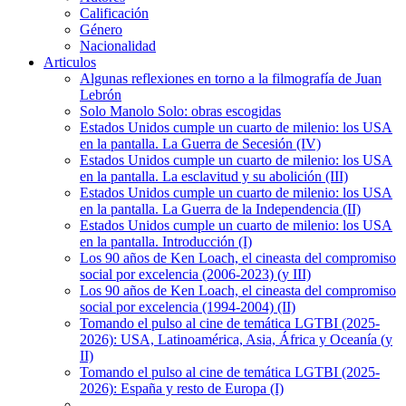
Calificación
Género
Nacionalidad
Articulos
Algunas reflexiones en torno a la filmografía de Juan
Lebrón
Solo Manolo Solo: obras escogidas
Estados Unidos cumple un cuarto de milenio: los USA
en la pantalla. La Guerra de Secesión (IV)
Estados Unidos cumple un cuarto de milenio: los USA
en la pantalla. La esclavitud y su abolición (III)
Estados Unidos cumple un cuarto de milenio: los USA
en la pantalla. La Guerra de la Independencia (II)
Estados Unidos cumple un cuarto de milenio: los USA
en la pantalla. Introducción (I)
Los 90 años de Ken Loach, el cineasta del compromiso
social por excelencia (2006-2023) (y III)
Los 90 años de Ken Loach, el cineasta del compromiso
social por excelencia (1994-2004) (II)
Tomando el pulso al cine de temática LGTBI (2025-
2026): USA, Latinoamérica, Asia, África y Oceanía (y
II)
Tomando el pulso al cine de temática LGTBI (2025-
2026): España y resto de Europa (I)