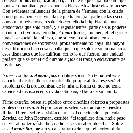
sociedad inmovilista, acartonada, a la que le quedaba poco tiempo
para ser dinamitada por las nuevas ideas de los ilustrados franceses.
Con evidentes influencias de la pintura de Vermeer, con la criada
como permanente convidada de piedra en gran parte de las escenas,
como un mueble más, resaltando con ello la iniquidad de una
aristocracia que solo cedió, y a regañadientes, parte de sus poderes
cuando no tuvo más remedio,
Amour fou
es, también, el reflejo de
una clase social, la nobleza, que se retrata a sí misma en sus
conversaciones de sobremesa: probablemente no haya una mayor
descalificación hacia esa canalla que la que sale de su propia boca,
esos disparates que los califican como lo que fueron, una entidad
parásita que se benefició durante siglos del trabajo esclavizante de
los demás.
No es, con todo,
Amour fou
, un filme social. Su tema real es la
capacidad de decidir, o de no decidir, porque al final ese será el
problema de la protagonista, de la misma forma en que no tenía
capacidad decisoria en su vida cotidiana, al lado de su marido.
Filme extraño, busca su público entre cinéfilos abiertos a propuestas
sutiles como ésta. Allá por los años setenta, mi amigo y maestro
Rafael Utrera, sobre la visión en una sala de cine de la película
Zardoz
, de John Boorman, escribía: “el taquillero dirá, nadie pase
sin ver al portero; éste dirá, nadie pase sin saber filosofía”. Sobre
esta
Amour fou
, me atrevo a parafrasearlo: aquí el portero diría,