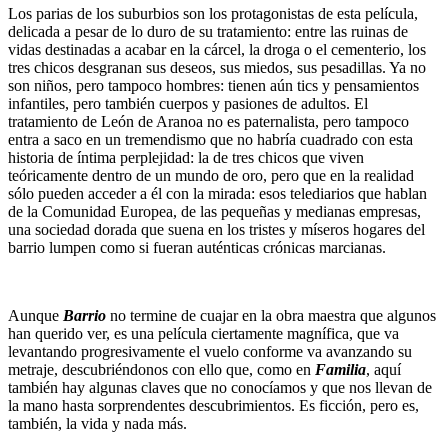
Los parias de los suburbios son los protagonistas de esta película,
delicada a pesar de lo duro de su tratamiento: entre las ruinas de
vidas destinadas a acabar en la cárcel, la droga o el cementerio, los
tres chicos desgranan sus deseos, sus miedos, sus pesadillas. Ya no
son niños, pero tampoco hombres: tienen aún tics y pensamientos
infantiles, pero también cuerpos y pasiones de adultos. El
tratamiento de León de Aranoa no es paternalista, pero tampoco
entra a saco en un tremendismo que no habría cuadrado con esta
historia de íntima perplejidad: la de tres chicos que viven
teóricamente dentro de un mundo de oro, pero que en la realidad
sólo pueden acceder a él con la mirada: esos telediarios que hablan
de la Comunidad Europea, de las pequeñas y medianas empresas,
una sociedad dorada que suena en los tristes y míseros hogares del
barrio lumpen como si fueran auténticas crónicas marcianas.
Aunque
Barrio
no termine de cuajar en la obra maestra que algunos
han querido ver, es una película ciertamente magnífica, que va
levantando progresivamente el vuelo conforme va avanzando su
metraje, descubriéndonos con ello que, como en
Familia
, aquí
también hay algunas claves que no conocíamos y que nos llevan de
la mano hasta sorprendentes descubrimientos. Es ficción, pero es,
también, la vida y nada más.