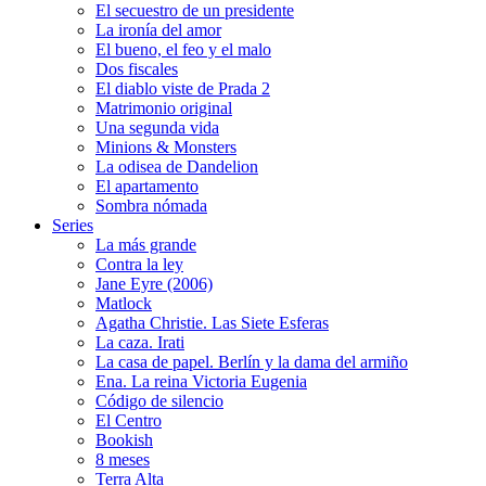
El secuestro de un presidente
La ironía del amor
El bueno, el feo y el malo
Dos fiscales
El diablo viste de Prada 2
Matrimonio original
Una segunda vida
Minions & Monsters
La odisea de Dandelion
El apartamento
Sombra nómada
Series
La más grande
Contra la ley
Jane Eyre (2006)
Matlock
Agatha Christie. Las Siete Esferas
La caza. Irati
La casa de papel. Berlín y la dama del armiño
Ena. La reina Victoria Eugenia
Código de silencio
El Centro
Bookish
8 meses
Terra Alta