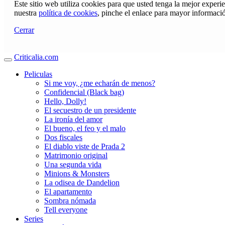
Este sitio web utiliza cookies para que usted tenga la mejor exper
nuestra
política de cookies
, pinche el enlace para mayor informaci
Cerrar
Criticalia.com
Peliculas
Si me voy, ¿me echarán de menos?
Confidencial (Black bag)
Hello, Dolly!
El secuestro de un presidente
La ironía del amor
El bueno, el feo y el malo
Dos fiscales
El diablo viste de Prada 2
Matrimonio original
Una segunda vida
Minions & Monsters
La odisea de Dandelion
El apartamento
Sombra nómada
Tell everyone
Series