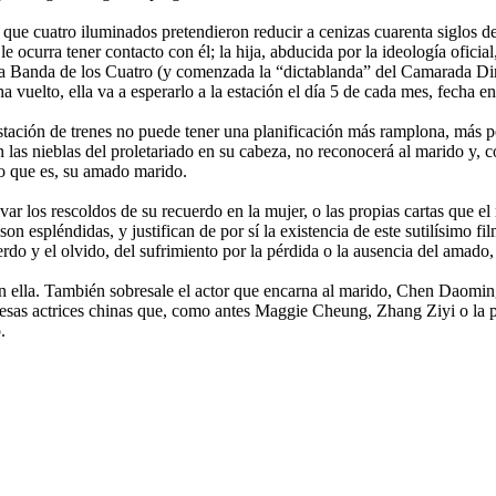
 que cuatro iluminados pretendieron reducir a cenizas cuarenta siglos 
le ocurra tener contacto con él; la hija, abducida por la ideología ofici
e la Banda de los Cuatro (y comenzada la “dictablanda” del Camarada D
ha vuelto, ella va a esperarlo a la estación el día 5 de cada mes, fecha 
stación de trenes no puede tener una planificación más ramplona, más pe
 las nieblas del proletariado en su cabeza, no reconocerá al marido y, co
 lo que es, su amado marido.
r los rescoldos de su recuerdo en la mujer, o las propias cartas que el 
n espléndidas, y justifican de por sí la existencia de este sutilísimo fi
do y el olvido, del sufrimiento por la pérdida o la ausencia del amado,
 ella. También sobresale el actor que encarna al marido, Chen Daoming
sas actrices chinas que, como antes Maggie Cheung, Zhang Ziyi o la pr
.