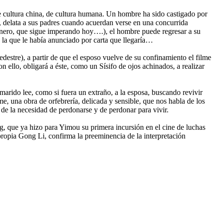
de cultura china, de cultura humana. Un hombre ha sido castigado por
al, delata a sus padres cuando acuerdan verse en una concurrida
inero, que sigue imperando hoy….), el hombre puede regresar a su
en la que le había anunciado por carta que llegaría…
destre), a partir de que el esposo vuelve de su confinamiento el filme
n ello, obligará a éste, como un Sísifo de ojos achinados, a realizar
marido lee, como si fuera un extraño, a la esposa, buscando revivir
lme, una obra de orfebrería, delicada y sensible, que nos habla de los
 de la necesidad de perdonarse y de perdonar para vivir.
, que ya hizo para Yimou su primera incursión en el cine de luchas
opia Gong Li, confirma la preeminencia de la interpretación