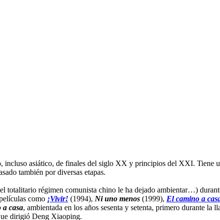
 incluso asiático, de finales del siglo XX y principios del XXI. Tiene 
pasado también por diversas etapas.
el totalitario régimen comunista chino le ha dejado ambientar…) durante
películas como
¡Vivir!
(1994),
Ni uno menos
(1999),
El camino a cas
 a casa
, ambientada en los años sesenta y setenta, primero durante la
 que dirigió Deng Xiaoping.