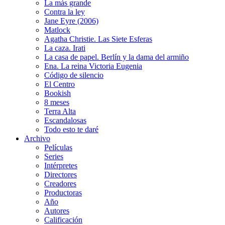
La más grande
Contra la ley
Jane Eyre (2006)
Matlock
Agatha Christie. Las Siete Esferas
La caza. Irati
La casa de papel. Berlín y la dama del armiño
Ena. La reina Victoria Eugenia
Código de silencio
El Centro
Bookish
8 meses
Terra Alta
Escandalosas
Todo esto te daré
Archivo
Películas
Series
Intérpretes
Directores
Creadores
Productoras
Año
Autores
Calificación