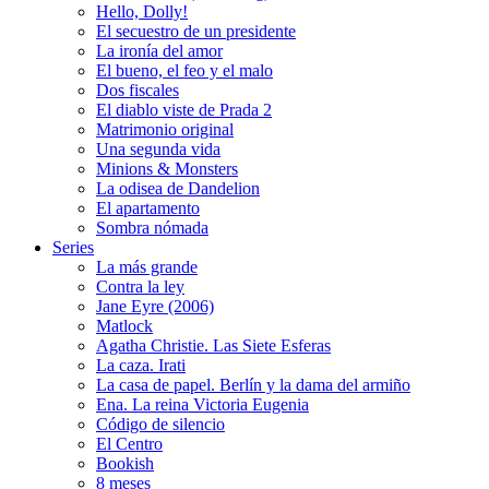
Hello, Dolly!
El secuestro de un presidente
La ironía del amor
El bueno, el feo y el malo
Dos fiscales
El diablo viste de Prada 2
Matrimonio original
Una segunda vida
Minions & Monsters
La odisea de Dandelion
El apartamento
Sombra nómada
Series
La más grande
Contra la ley
Jane Eyre (2006)
Matlock
Agatha Christie. Las Siete Esferas
La caza. Irati
La casa de papel. Berlín y la dama del armiño
Ena. La reina Victoria Eugenia
Código de silencio
El Centro
Bookish
8 meses