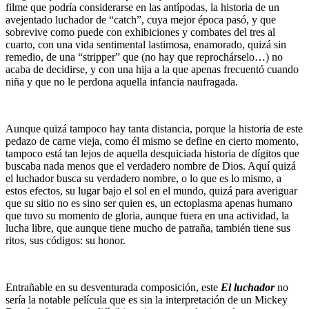
filme que podría considerarse en las antípodas, la historia de un
avejentado luchador de “catch”, cuya mejor época pasó, y que
sobrevive como puede con exhibiciones y combates del tres al
cuarto, con una vida sentimental lastimosa, enamorado, quizá sin
remedio, de una “stripper” que (no hay que reprochárselo…) no
acaba de decidirse, y con una hija a la que apenas frecuentó cuando
niña y que no le perdona aquella infancia naufragada.
Aunque quizá tampoco hay tanta distancia, porque la historia de este
pedazo de carne vieja, como él mismo se define en cierto momento,
tampoco está tan lejos de aquella desquiciada historia de dígitos que
buscaba nada menos que el verdadero nombre de Dios. Aquí quizá
el luchador busca su verdadero nombre, o lo que es lo mismo, a
estos efectos, su lugar bajo el sol en el mundo, quizá para averiguar
que su sitio no es sino ser quien es, un ectoplasma apenas humano
que tuvo su momento de gloria, aunque fuera en una actividad, la
lucha libre, que aunque tiene mucho de patraña, también tiene sus
ritos, sus códigos: su honor.
Entrañable en su desventurada composición, este
El luchador
no
sería la notable película que es sin la interpretación de un Mickey