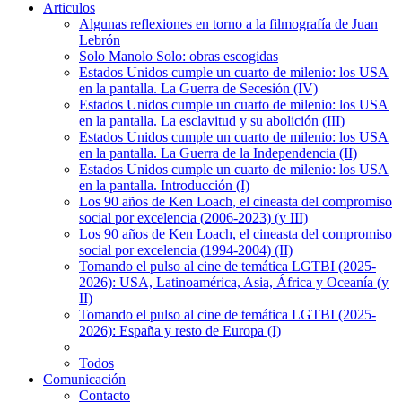
Articulos
Algunas reflexiones en torno a la filmografía de Juan
Lebrón
Solo Manolo Solo: obras escogidas
Estados Unidos cumple un cuarto de milenio: los USA
en la pantalla. La Guerra de Secesión (IV)
Estados Unidos cumple un cuarto de milenio: los USA
en la pantalla. La esclavitud y su abolición (III)
Estados Unidos cumple un cuarto de milenio: los USA
en la pantalla. La Guerra de la Independencia (II)
Estados Unidos cumple un cuarto de milenio: los USA
en la pantalla. Introducción (I)
Los 90 años de Ken Loach, el cineasta del compromiso
social por excelencia (2006-2023) (y III)
Los 90 años de Ken Loach, el cineasta del compromiso
social por excelencia (1994-2004) (II)
Tomando el pulso al cine de temática LGTBI (2025-
2026): USA, Latinoamérica, Asia, África y Oceanía (y
II)
Tomando el pulso al cine de temática LGTBI (2025-
2026): España y resto de Europa (I)
Todos
Comunicación
Contacto