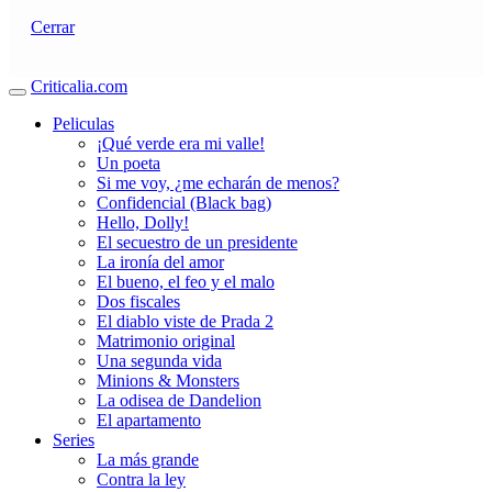
Cerrar
Criticalia.com
Peliculas
¡Qué verde era mi valle!
Un poeta
Si me voy, ¿me echarán de menos?
Confidencial (Black bag)
Hello, Dolly!
El secuestro de un presidente
La ironía del amor
El bueno, el feo y el malo
Dos fiscales
El diablo viste de Prada 2
Matrimonio original
Una segunda vida
Minions & Monsters
La odisea de Dandelion
El apartamento
Series
La más grande
Contra la ley