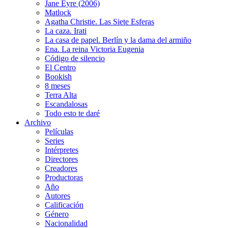
Jane Eyre (2006)
Matlock
Agatha Christie. Las Siete Esferas
La caza. Irati
La casa de papel. Berlín y la dama del armiño
Ena. La reina Victoria Eugenia
Código de silencio
El Centro
Bookish
8 meses
Terra Alta
Escandalosas
Todo esto te daré
Archivo
Películas
Series
Intérpretes
Directores
Creadores
Productoras
Año
Autores
Calificación
Género
Nacionalidad