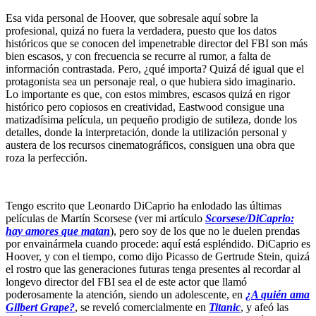
Esa vida personal de Hoover, que sobresale aquí sobre la
profesional, quizá no fuera la verdadera, puesto que los datos
históricos que se conocen del impenetrable director del FBI son más
bien escasos, y con frecuencia se recurre al rumor, a falta de
información contrastada. Pero, ¿qué importa? Quizá dé igual que el
protagonista sea un personaje real, o que hubiera sido imaginario.
Lo importante es que, con estos mimbres, escasos quizá en rigor
histórico pero copiosos en creatividad, Eastwood consigue una
matizadísima película, un pequeño prodigio de sutileza, donde los
detalles, donde la interpretación, donde la utilización personal y
austera de los recursos cinematográficos, consiguen una obra que
roza la perfección.
Tengo escrito que Leonardo DiCaprio ha enlodado las últimas
películas de Martín Scorsese (ver mi artículo
Scorsese/DiCaprio:
hay amores que matan
), pero soy de los que no le duelen prendas
por envainármela cuando procede: aquí está espléndido. DiCaprio es
Hoover, y con el tiempo, como dijo Picasso de Gertrude Stein, quizá
el rostro que las generaciones futuras tenga presentes al recordar al
longevo director del FBI sea el de este actor que llamó
poderosamente la atención, siendo un adolescente, en
¿A quién ama
Gilbert Grape?
, se reveló comercialmente en
Titanic
, y afeó las