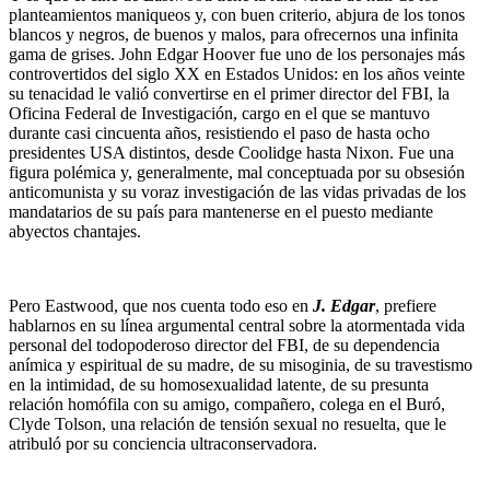
planteamientos maniqueos y, con buen criterio, abjura de los tonos
blancos y negros, de buenos y malos, para ofrecernos una infinita
gama de grises. John Edgar Hoover fue uno de los personajes más
controvertidos del siglo XX en Estados Unidos: en los años veinte
su tenacidad le valió convertirse en el primer director del FBI, la
Oficina Federal de Investigación, cargo en el que se mantuvo
durante casi cincuenta años, resistiendo el paso de hasta ocho
presidentes USA distintos, desde Coolidge hasta Nixon. Fue una
figura polémica y, generalmente, mal conceptuada por su obsesión
anticomunista y su voraz investigación de las vidas privadas de los
mandatarios de su país para mantenerse en el puesto mediante
abyectos chantajes.
Pero Eastwood, que nos cuenta todo eso en
J. Edgar
, prefiere
hablarnos en su línea argumental central sobre la atormentada vida
personal del todopoderoso director del FBI, de su dependencia
anímica y espiritual de su madre, de su misoginia, de su travestismo
en la intimidad, de su homosexualidad latente, de su presunta
relación homófila con su amigo, compañero, colega en el Buró,
Clyde Tolson, una relación de tensión sexual no resuelta, que le
atribuló por su conciencia ultraconservadora.