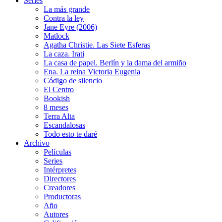
Series
La más grande
Contra la ley
Jane Eyre (2006)
Matlock
Agatha Christie. Las Siete Esferas
La caza. Irati
La casa de papel. Berlín y la dama del armiño
Ena. La reina Victoria Eugenia
Código de silencio
El Centro
Bookish
8 meses
Terra Alta
Escandalosas
Todo esto te daré
Archivo
Películas
Series
Intérpretes
Directores
Creadores
Productoras
Año
Autores