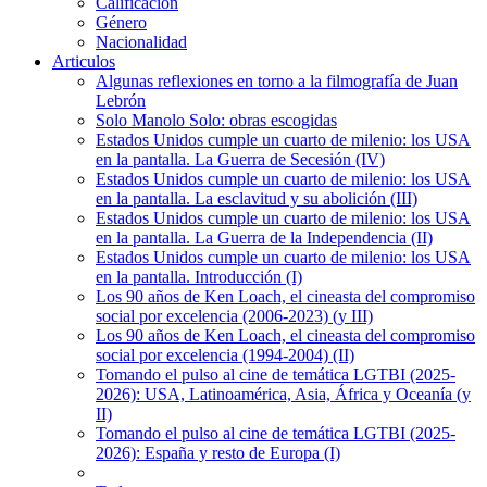
Calificación
Género
Nacionalidad
Articulos
Algunas reflexiones en torno a la filmografía de Juan
Lebrón
Solo Manolo Solo: obras escogidas
Estados Unidos cumple un cuarto de milenio: los USA
en la pantalla. La Guerra de Secesión (IV)
Estados Unidos cumple un cuarto de milenio: los USA
en la pantalla. La esclavitud y su abolición (III)
Estados Unidos cumple un cuarto de milenio: los USA
en la pantalla. La Guerra de la Independencia (II)
Estados Unidos cumple un cuarto de milenio: los USA
en la pantalla. Introducción (I)
Los 90 años de Ken Loach, el cineasta del compromiso
social por excelencia (2006-2023) (y III)
Los 90 años de Ken Loach, el cineasta del compromiso
social por excelencia (1994-2004) (II)
Tomando el pulso al cine de temática LGTBI (2025-
2026): USA, Latinoamérica, Asia, África y Oceanía (y
II)
Tomando el pulso al cine de temática LGTBI (2025-
2026): España y resto de Europa (I)