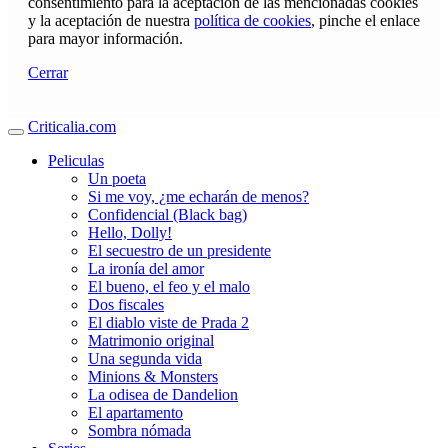
consentimiento para la aceptación de las mencionadas cookies
y la aceptación de nuestra
política de cookies
, pinche el enlace
para mayor información.
Cerrar
Criticalia.com
Peliculas
Un poeta
Si me voy, ¿me echarán de menos?
Confidencial (Black bag)
Hello, Dolly!
El secuestro de un presidente
La ironía del amor
El bueno, el feo y el malo
Dos fiscales
El diablo viste de Prada 2
Matrimonio original
Una segunda vida
Minions & Monsters
La odisea de Dandelion
El apartamento
Sombra nómada