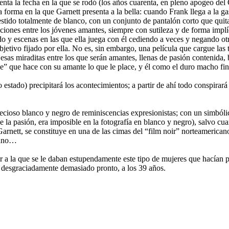
nta la fecha en la que se rodó (los años cuarenta, en pleno apogeo del 
forma en la que Garnett presenta a la bella: cuando Frank llega a la gaso
tido totalmente de blanco, con un conjunto de pantalón corto que quita
aciones entre los jóvenes amantes, siempre con sutileza y de forma impl
ido y escenas en las que ella juega con él cediendo a veces y negando o
objetivo fijado por ella. No es, sin embargo, una película que cargue las 
esas miraditas entre los que serán amantes, llenas de pasión contenida
ale” que hace con su amante lo que le place, y él como el duro macho fi
 estado) precipitará los acontecimientos; a partir de ahí todo conspirar
ecioso blanco y negro de reminiscencias expresionistas; con un simbólic
 de la pasión, era imposible en la fotografía en blanco y negro), salvo c
 Garnett, se constituye en una de las cimas del “film noir” norteameric
mano…
r a la que se le daban estupendamente este tipo de mujeres que hacían 
 desgraciadamente demasiado pronto, a los 39 años.