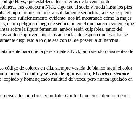
Código Hays, que establecía los criterios de la censura de
linera, tras conocer a Nick, algo cae al suelo y rueda hasta los pies
ba el hipo: impresionante, absolutamente seductora, a él se le quema
ícita pero suficientemente evidente, nos irá mostrando cómo la mujer
tras, en un peligroso juego de seducción en el que parece evidente que
tintas sobre la figura femenina: ambos serán culpables, tanto del
, buscándose aprovechando las ausencias del esposo que estorba, se
nalmente dispuesto a lo que sea con tal de poseer a su hembra.
á fatalmente para que la pareja mate a Nick, aun siendo conscientes de
o código de colores en ella, siempre vestida de blanco (aquí el color
uando muere su madre y se viste de riguroso luto,
El cartero siempre
ano, copiado y homenajeado multitud de veces, pero nunca igualado en
perderse a los hombres, y un John Garfield que en su tiempo fue un