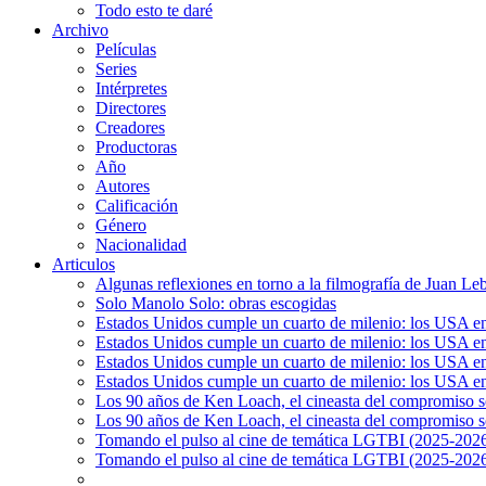
Todo esto te daré
Archivo
Películas
Series
Intérpretes
Directores
Creadores
Productoras
Año
Autores
Calificación
Género
Nacionalidad
Articulos
Algunas reflexiones en torno a la filmografía de Juan Le
Solo Manolo Solo: obras escogidas
Estados Unidos cumple un cuarto de milenio: los USA en 
Estados Unidos cumple un cuarto de milenio: los USA en la
Estados Unidos cumple un cuarto de milenio: los USA en 
Estados Unidos cumple un cuarto de milenio: los USA en l
Los 90 años de Ken Loach, el cineasta del compromiso so
Los 90 años de Ken Loach, el cineasta del compromiso so
Tomando el pulso al cine de temática LGTBI (2025-2026)
Tomando el pulso al cine de temática LGTBI (2025-2026)