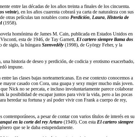
nte entre las décadas de los años treinta a finales de los cincuenta.
os veinte
), en los años cuarenta cobrará ya carta de naturaleza con sus
 de otras películas tan notables como
Perdición
,
Laura
,
Historia de
l
(1958).
a novela homónima de James M. Cain, publicada en Estados Unidos en
 Visconti, esta de 1946, de Tay Garnett,
El cartero siempre llama dos
o de siglo, la húngara
Szenvedély
(1998), de György Feher, y la
, una historia de deseo y perdición, de codicia y erotismo exacerbado,
quedó impune.
 entre las clases bajas norteamericanas. En ese contexto conocemos a
mbre mayor casado con Cora, una guapa y sexy mujer mucho más joven.
la que Nick no se percata, e incluso involuntariamente parece colaborar
la posibilidad de escapar juntos para vivir la vida, pero a las pocas
ra heredar su fortuna y así poder vivir con Frank a cuerpo de rey,
os contemporáneos, a pesar de contar con varios títulos de interés en su
anqui en la corte del rey Arturo
(1949). Con esta
El cartero siempre
n género que se le daba estupendamente.