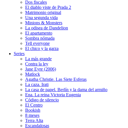
Dos fiscales
El diablo viste de Prada 2
Matrimonio original
Una segunda vida
Minions & Monsters
La odisea de Dandelion
El apartamento
Sombra nómada
Tell everyone
El chico y la garza
Series
La más grande
Contra la ley
Jane Eyre (2006)
Matlock
Agatha Christie. Las Siete Esferas
La caza. Irati
La casa de papel. Berlín y la dama del armiño
Ena. La reina Victoria Eugenia
Código de silencio
El Centro
Bookish
8 meses
Terra Alta
Escandalosas