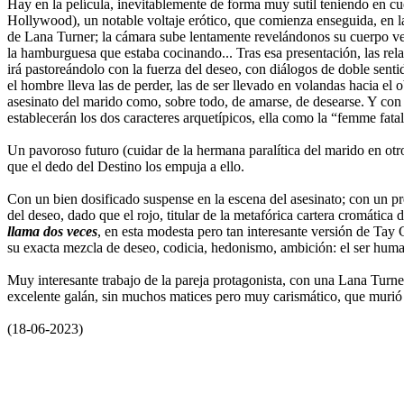
Hay en la película, inevitablemente de forma muy sutil teniendo en cue
Hollywood), un notable voltaje erótico, que comienza enseguida, en la 
de Lana Turner; la cámara sube lentamente revelándonos su cuerpo ves
la hamburguesa que estaba cocinando... Tras esa presentación, las rel
irá pastoreándolo con la fuerza del deseo, con diálogos de doble sent
el hombre lleva las de perder, las de ser llevado en volandas hacia el 
asesinato del marido como, sobre todo, de amarse, de desearse. Y con 
establecerán los dos caracteres arquetípicos, ella como la “femme fat
Un pavoroso futuro (cuidar de la hermana paralítica del marido en otro
que el dedo del Destino los empuja a ello.
Con un bien dosificado suspense en la escena del asesinato; con un pr
del deseo, dado que el rojo, titular de la metafórica cartera cromática
llama dos veces
, en esta modesta pero tan interesante versión de Tay
su exacta mezcla de deseo, codicia, hedonismo, ambición: el ser hu
Muy interesante trabajo de la pareja protagonista, con una Lana Turne
excelente galán, sin muchos matices pero muy carismático, que murió
(18-06-2023)