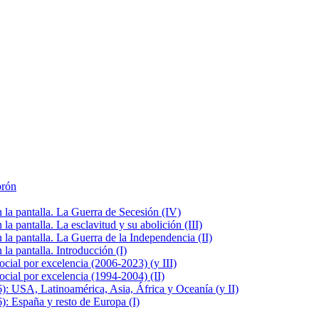
brón
la pantalla. La Guerra de Secesión (IV)
 pantalla. La esclavitud y su abolición (III)
la pantalla. La Guerra de la Independencia (II)
a pantalla. Introducción (I)
cial por excelencia (2006-2023) (y III)
cial por excelencia (1994-2004) (II)
: USA, Latinoamérica, Asia, África y Oceanía (y II)
: España y resto de Europa (I)