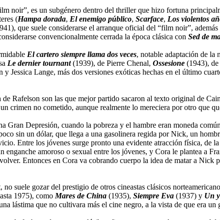
 noir”, es un subgénero dentro del thriller que hizo fortuna principalme
eres (
Hampa dorada
,
El enemigo público
,
Scarface
,
Los violentos añ
941), que suele considerarse el arranque oficial del “film noir”, además
a considerarse convencionalmente cerrada la época clásica con
Sed de ma
ormidable
El cartero siempre llama dos veces
, notable adaptación de l
esa
Le dernier tournant
(1939), de Pierre Chenal,
Ossesione
(1943), de
 y Jessica Lange, más dos versiones exóticas hechas en el último cuart
 de Rafelson son las que mejor partido sacaron al texto original de Cain
por un crimen no cometido, aunque realmente lo mereciera por otro que 
plena Gran Depresión, cuando la pobreza y el hambre eran moneda común
poco sin un dólar, que llega a una gasolinera regida por Nick, un ho
vicio. Entre los jóvenes surge pronto una evidente atracción física, de 
 enganche amoroso o sexual entre los jóvenes, y Cora le plantea a Frank 
n volver. Entonces en Cora va cobrando cuerpo la idea de matar a Nick pa
t, no suele gozar del prestigio de otros cineastas clásicos norteamerican
 hasta 1975), como
Mares de China
(1935),
Siempre Eva
(1937) y
Un y
una lástima que no cultivara más el cine negro, a la vista de que era u