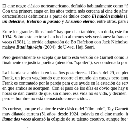
El cine negro clásico norteamericano, definido habitualmente como “film
Con una primera etapa en los años treinta más cercana al cine de gánst
características definitorias a partir de títulos como
El halcón maltés
(1
un detective
,
Retorno al pasado
y
El sueño eterno
, entre otros, par
Entre los grandes films “noir” hay que citar también, sin duda, este f
1934. Sobre este texto se han hecho al menos seis versiones: la franc
veces
(1981), la tórrida adaptación de Bo Rafelson con Jack Nicholson
malaya
Buai laju-laju
(2004), de U-wei Haji Saari.
Pero generalmente se acepta que tanto esta versión de Garnett como la
finalmente de justicia poética (atención: “spoiler”), ser condenado 
La historia se ambienta en los años posteriores al Crack del 29, en 
Frank, un joven vagabundo que recorre el mundo sin cargas pero tam
Frank es contratado por la pareja para que ayude en la estación de ser
en que ambos se acerquen. Con el paso de los días es obvio que hay un
horas se dan cuenta de que, sin dinero, esa vida no es vida, y decide
pero el hombre no está demasiado convencido…
Es curioso, porque el autor de este clásico del “film noir”, Tay Garnet
muy dilatada carrera (51 años, desde 1924, todavía en el cine mudo,
llama dos veces
alcanzó la cúspide de su talento creativo, aunque fue 