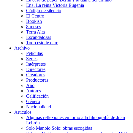
Ena. La reina Victoria Eugenia
Código de silencio
El Centro
Bookish
8 meses
Terra Alta
Escandalosas
Todo esto te daré
Archivo
Películas
Series
Intérpretes
Directores
Creadores
Productoras
Año
Autores
Calificación
Género
Nacionalidad
Articulos
Algunas reflexiones en torno a la filmografía de Juan
Lebrón
Solo Manolo Solo: obras escogidas