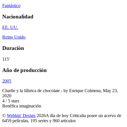
Fantástico
Nacionalidad
EE. UU.
Reino Unido
Duración
115'
Año de producción
2005
Charlie y la fábrica de chocolate
- by
Enrique Colmena
,
May 23,
2020
4
/
5
stars
Benéfica imaginación
©
Webbin' Design
2026
A día de hoy Criticalia posee un acervo de
6459 películas, 195 series y 960 articulos