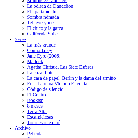
Minions & Monsters
La odisea de Dandelion
El apartamento
Sombra nómada
Tell everyone
El chico y la garza
California Suite
Series
La más grande
Contra la ley
Jane Eyre (2006)
Matlock
Agatha Christie. Las Siete Esferas
La caza. Irati
La casa de papel. Berlín y la dama del armiño
Ena. La reina Victoria Eugenia
Código de silencio
El Centro
Bookish
8 meses
Terra Alta
Escandalosas
Todo esto te daré
Archivo
Películas