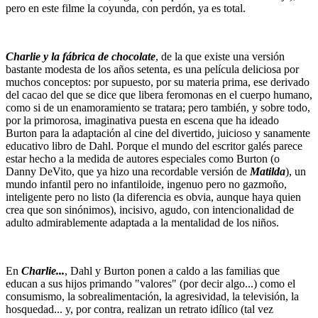
pero en este filme la coyunda, con perdón, ya es total.
Charlie y la fábrica de chocolate
, de la que existe una versión
bastante modesta de los años setenta, es una película deliciosa por
muchos conceptos: por supuesto, por su materia prima, ese derivado
del cacao del que se dice que libera feromonas en el cuerpo humano,
como si de un enamoramiento se tratara; pero también, y sobre todo,
por la primorosa, imaginativa puesta en escena que ha ideado
Burton para la adaptación al cine del divertido, juicioso y sanamente
educativo libro de Dahl. Porque el mundo del escritor galés parece
estar hecho a la medida de autores especiales como Burton (o
Danny DeVito, que ya hizo una recordable versión de
Matilda
), un
mundo infantil pero no infantiloide, ingenuo pero no gazmoño,
inteligente pero no listo (la diferencia es obvia, aunque haya quien
crea que son sinónimos), incisivo, agudo, con intencionalidad de
adulto admirablemente adaptada a la mentalidad de los niños.
En
Charlie...
, Dahl y Burton ponen a caldo a las familias que
educan a sus hijos primando "valores" (por decir algo...) como el
consumismo, la sobrealimentación, la agresividad, la televisión, la
hosquedad... y, por contra, realizan un retrato idílico (tal vez