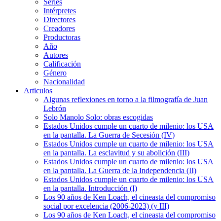
Series
Intérpretes
Directores
Creadores
Productoras
Año
Autores
Calificación
Género
Nacionalidad
Articulos
Algunas reflexiones en torno a la filmografía de Juan
Lebrón
Solo Manolo Solo: obras escogidas
Estados Unidos cumple un cuarto de milenio: los USA
en la pantalla. La Guerra de Secesión (IV)
Estados Unidos cumple un cuarto de milenio: los USA
en la pantalla. La esclavitud y su abolición (III)
Estados Unidos cumple un cuarto de milenio: los USA
en la pantalla. La Guerra de la Independencia (II)
Estados Unidos cumple un cuarto de milenio: los USA
en la pantalla. Introducción (I)
Los 90 años de Ken Loach, el cineasta del compromiso
social por excelencia (2006-2023) (y III)
Los 90 años de Ken Loach, el cineasta del compromiso