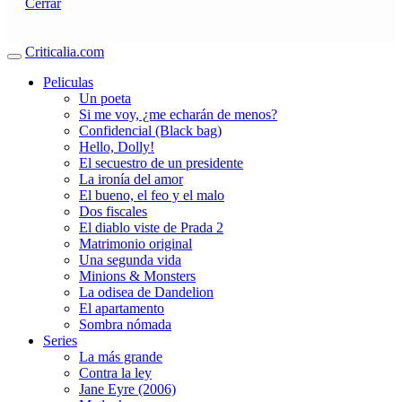
Cerrar
Criticalia.com
Peliculas
Un poeta
Si me voy, ¿me echarán de menos?
Confidencial (Black bag)
Hello, Dolly!
El secuestro de un presidente
La ironía del amor
El bueno, el feo y el malo
Dos fiscales
El diablo viste de Prada 2
Matrimonio original
Una segunda vida
Minions & Monsters
La odisea de Dandelion
El apartamento
Sombra nómada
Series
La más grande
Contra la ley
Jane Eyre (2006)