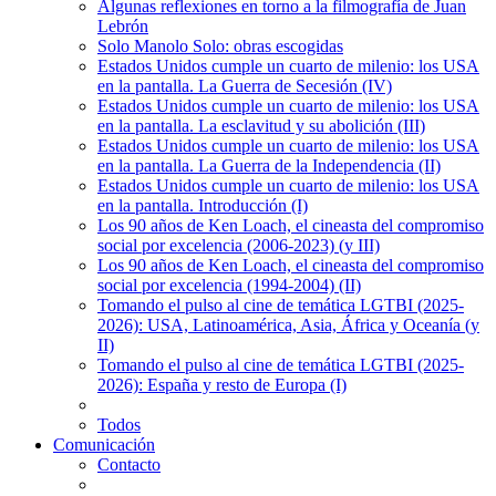
Algunas reflexiones en torno a la filmografía de Juan
Lebrón
Solo Manolo Solo: obras escogidas
Estados Unidos cumple un cuarto de milenio: los USA
en la pantalla. La Guerra de Secesión (IV)
Estados Unidos cumple un cuarto de milenio: los USA
en la pantalla. La esclavitud y su abolición (III)
Estados Unidos cumple un cuarto de milenio: los USA
en la pantalla. La Guerra de la Independencia (II)
Estados Unidos cumple un cuarto de milenio: los USA
en la pantalla. Introducción (I)
Los 90 años de Ken Loach, el cineasta del compromiso
social por excelencia (2006-2023) (y III)
Los 90 años de Ken Loach, el cineasta del compromiso
social por excelencia (1994-2004) (II)
Tomando el pulso al cine de temática LGTBI (2025-
2026): USA, Latinoamérica, Asia, África y Oceanía (y
II)
Tomando el pulso al cine de temática LGTBI (2025-
2026): España y resto de Europa (I)
Todos
Comunicación
Contacto