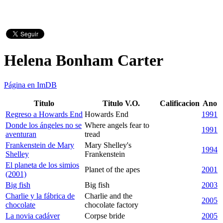
Helena Bonham Carter
Página en ImDB
Titulo
Titulo V.O.
Calificacion
Ano
Regreso a Howards End
Howards End
1991
Donde los ángeles no se
Where angels fear to
1991
aventuran
tread
Frankenstein de Mary
Mary Shelley's
1994
Shelley
Frankenstein
El planeta de los simios
Planet of the apes
2001
(2001)
Big fish
Big fish
2003
Charlie y la fábrica de
Charlie and the
2005
chocolate
chocolate factory
La novia cadáver
Corpse bride
2005