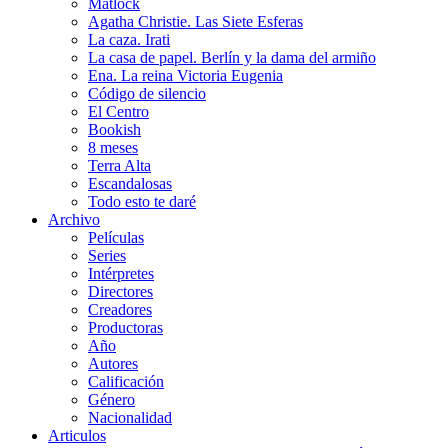
Matlock
Agatha Christie. Las Siete Esferas
La caza. Irati
La casa de papel. Berlín y la dama del armiño
Ena. La reina Victoria Eugenia
Código de silencio
El Centro
Bookish
8 meses
Terra Alta
Escandalosas
Todo esto te daré
Archivo
Películas
Series
Intérpretes
Directores
Creadores
Productoras
Año
Autores
Calificación
Género
Nacionalidad
Articulos