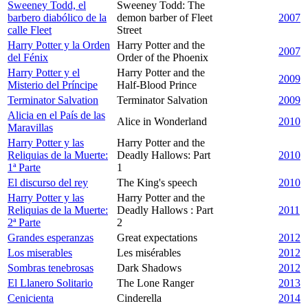
Sweeney Todd, el
Sweeney Todd: The
barbero diabólico de la
demon barber of Fleet
2007
calle Fleet
Street
Harry Potter y la Orden
Harry Potter and the
2007
del Fénix
Order of the Phoenix
Harry Potter y el
Harry Potter and the
2009
Misterio del Príncipe
Half-Blood Prince
Terminator Salvation
Terminator Salvation
2009
Alicia en el País de las
Alice in Wonderland
2010
Maravillas
Harry Potter y las
Harry Potter and the
Reliquias de la Muerte:
Deadly Hallows: Part
2010
1ª Parte
1
El discurso del rey
The King's speech
2010
Harry Potter y las
Harry Potter and the
Reliquias de la Muerte:
Deadly Hallows : Part
2011
2ª Parte
2
Grandes esperanzas
Great expectations
2012
Los miserables
Les misérables
2012
Sombras tenebrosas
Dark Shadows
2012
El Llanero Solitario
The Lone Ranger
2013
Cenicienta
Cinderella
2014