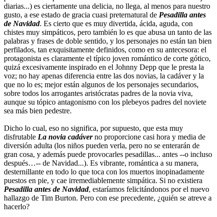
diarias...) es ciertamente una delicia, no llega, al menos para nuestro
gusto, a ese estado de gracia cuasi preternatural de
Pesadilla antes
de Navidad
. Es cierto que es muy divertida, ácida, aguda, con
chistes muy simpáticos, pero también lo es que abusa un tanto de las
palabras y frases de doble sentido, y los personajes no están tan bien
perfilados, tan exquisitamente definidos, como en su antecesora: el
protagonista es claramente el típico joven romántico de corte gótico,
quizá excesivamente inspirado en el Johnny Depp que le presta la
voz; no hay apenas diferencia entre las dos novias, la cadáver y la
que no lo es; mejor están algunos de los personajes secundarios,
sobre todos los arrogantes aristócratas padres de la novia viva,
aunque su tópico antagonismo con los plebeyos padres del noviete
sea más bien pedestre.
Dicho lo cual, eso no significa, por supuesto, que esta muy
disfrutable
La novia cadáver
no proporcione casi hora y media de
diversión adulta (los niños pueden verla, pero no se enterarán de
gran cosa, y además puede provocarles pesadillas... antes --o incluso
después…-- de Navidad...). Es vibrante, romántica a su manera,
desternillante en todo lo que toca con los muertos inopinadamente
puestos en pie, y cae irremediablemente simpática. Si no existiera
Pesadilla antes de Navidad
, estaríamos felicitándonos por el nuevo
hallazgo de Tim Burton. Pero con ese precedente, ¿quién se atreve a
hacerlo?