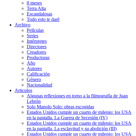
8 meses
Terra Alta
Escandalosas
Todo esto te daré
Archivo
Películas
Series
Intérpretes
Directores
Creadores
Productoras
Año
Autores
Calificación
Género
Nacionalidad
Articulos
Algunas reflexiones en torno a la filmografía de Juan
Lebrón
Solo Manolo Solo: obras escogidas
Estados Unidos cumple un cuarto de milenio: los USA
en la pantalla. La Guerra de Secesión (IV)
Estados Unidos cumple un cuarto de milenio: los USA
en la pantalla. La esclavitud y su abolición (III)
Estados Unidos cumple un cuarto de milenio: los USA