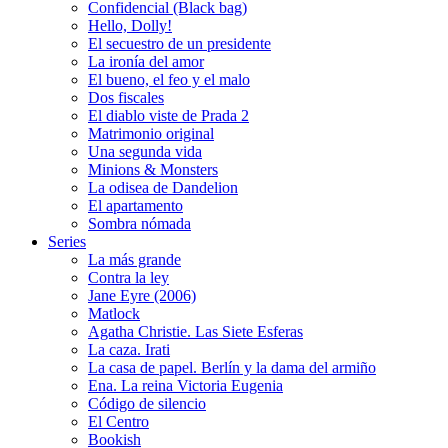
Confidencial (Black bag)
Hello, Dolly!
El secuestro de un presidente
La ironía del amor
El bueno, el feo y el malo
Dos fiscales
El diablo viste de Prada 2
Matrimonio original
Una segunda vida
Minions & Monsters
La odisea de Dandelion
El apartamento
Sombra nómada
Series
La más grande
Contra la ley
Jane Eyre (2006)
Matlock
Agatha Christie. Las Siete Esferas
La caza. Irati
La casa de papel. Berlín y la dama del armiño
Ena. La reina Victoria Eugenia
Código de silencio
El Centro
Bookish