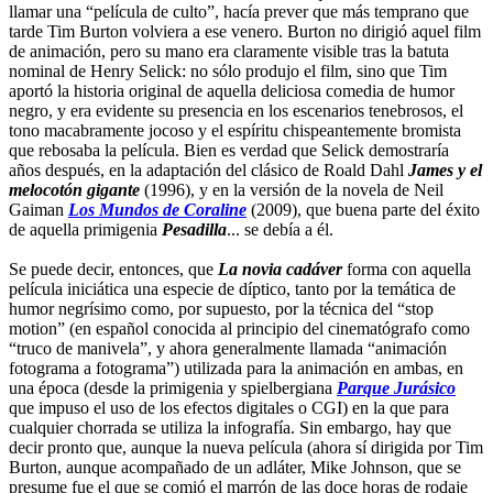
llamar una “película de culto”, hacía prever que más temprano que
tarde Tim Burton volviera a ese venero. Burton no dirigió aquel film
de animación, pero su mano era claramente visible tras la batuta
nominal de Henry Selick: no sólo produjo el film, sino que Tim
aportó la historia original de aquella deliciosa comedia de humor
negro, y era evidente su presencia en los escenarios tenebrosos, el
tono macabramente jocoso y el espíritu chispeantemente bromista
que rebosaba la película. Bien es verdad que Selick demostraría
años después, en la adaptación del clásico de Roald Dahl
James y el
melocotón gigante
(1996), y en la versión de la novela de Neil
Gaiman
Los Mundos de Coraline
(2009), que buena parte del éxito
de aquella primigenia
Pesadilla
... se debía a él.
Se puede decir, entonces, que
La novia cadáver
forma con aquella
película iniciática una especie de díptico, tanto por la temática de
humor negrísimo como, por supuesto, por la técnica del “stop
motion” (en español conocida al principio del cinematógrafo como
“truco de manivela”, y ahora generalmente llamada “animación
fotograma a fotograma”) utilizada para la animación en ambas, en
una época (desde la primigenia y spielbergiana
Parque Jurásico
que impuso el uso de los efectos digitales o CGI) en la que para
cualquier chorrada se utiliza la infografía. Sin embargo, hay que
decir pronto que, aunque la nueva película (ahora sí dirigida por Tim
Burton, aunque acompañado de un adláter, Mike Johnson, que se
presume fue el que se comió el marrón de las doce horas de rodaje