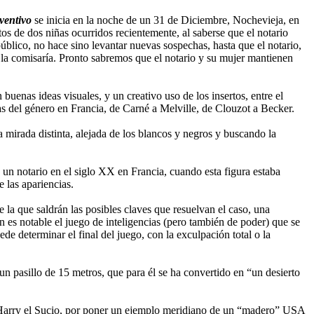
ventivo
se inicia en la noche de un 31 de Diciembre, Nochevieja, en
tos de dos niñas ocurridos recientemente, al saberse que el notario
público, no hace sino levantar nuevas sospechas, hasta que el notario,
 la comisaría. Pronto sabremos que el notario y su mujer mantienen
buenas ideas visuales, y un creativo uso de los insertos, entre el
tas del género en Francia, de Carné a Melville, de Clouzot a Becker.
a mirada distinta, alejada de los blancos y negros y buscando la
 un notario en el siglo XX en Francia, cuando esta figura estaba
 las apariencias.
de la que saldrán las posibles claves que resuelvan el caso, una
 es notable el juego de inteligencias (pero también de poder) que se
ede determinar el final del juego, con la exculpación total o la
un pasillo de 15 metros, que para él se ha convertido en “un desierto
un Harry el Sucio, por poner un ejemplo meridiano de un “madero” USA