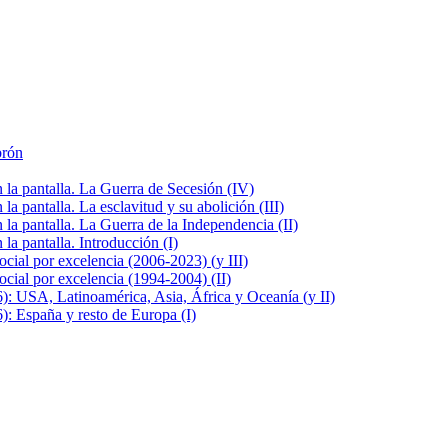
brón
la pantalla. La Guerra de Secesión (IV)
 pantalla. La esclavitud y su abolición (III)
la pantalla. La Guerra de la Independencia (II)
a pantalla. Introducción (I)
cial por excelencia (2006-2023) (y III)
cial por excelencia (1994-2004) (II)
: USA, Latinoamérica, Asia, África y Oceanía (y II)
: España y resto de Europa (I)