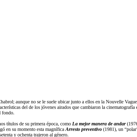
habrol; aunque no se le suele ubicar junto a ellos en la Nouvelle Vague
aracterísticas del de los jóvenes airados que cambiaron la cinematografía
l fondo.
nos títulos de su primera época, como
La mejor manera de andar
(1976
egó en su momento esta magnífica
Arresto preventivo
(1981), un “polar”
setenta y ochenta trajeron al género.