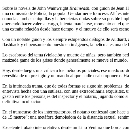
Sobre la novela de John Wainwright
Brainwash
, con guion de Jean H
una comisaría de Policía, la popular Gendarmerie francesa. Allí es inte
conocía a ambas chiquillas y haber ciertas dudas sobre su posible impli
queriendo hacer valer su cargo, intenta marcharse, momento en el que 
una extraña relación desde hace tiempo, y el motivo de ello será esenci
Con un notable guion y los siempre estupendos diálogos de Audiard, ace
flashback y el pensamiento puesto en imágenes, la película es una de l
Lo escabroso del tema (violación y muerte de niñas, pero también pedof
matizada gama de los grises donde generalmente se mueve el mundo.
Hay, desde luego, una crítica a los métodos policiales, ese miedo sord
revestida de un prestigio y un mando al que nadie osaba oponerse. Hay 
En la intrincada trama, que de todas formas se sigue sin problemas, dest
entrevista hecha con una sutileza, con una extraordinaria exquisitez,
gastan entre los personajes del inspector y el notario, jugando como si
definitiva inculpación.
En el transcurso de los interrogatorios, el notario confesará que hace
de 15 metros”: una metáfora demoledora de la distancia sexual, sentim
Excelente trabajo interpretativo, desde un Lino Ventura que borda c