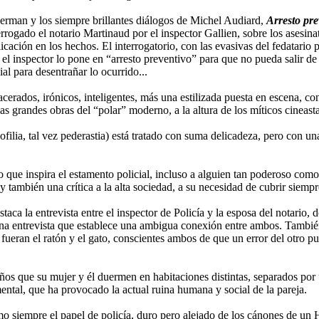
erman y los siempre brillantes diálogos de Michel Audiard,
Arresto pre
rrogado el notario Martinaud por el inspector Gallien, sobre los asesina
cación en los hechos. El interrogatorio, con las evasivas del fedatario 
el inspector lo pone en “arresto preventivo” para que no pueda salir de
al para desentrañar lo ocurrido...
rados, irónicos, inteligentes, más una estilizada puesta en escena, con 
as grandes obras del “polar” moderno, a la altura de los míticos cineas
ilia, tal vez pederastia) está tratado con suma delicadeza, pero con un
o que inspira el estamento policial, incluso a alguien tan poderoso como
también una crítica a la alta sociedad, a su necesidad de cubrir siempre
aca la entrevista entre el inspector de Policía y la esposa del notario, 
 una entrevista que establece una ambigua conexión entre ambos. También
 fueran el ratón y el gato, conscientes ambos de que un error del otro pu
 años que su mujer y él duermen en habitaciones distintas, separados por 
ental, que ha provocado la actual ruina humana y social de la pareja.
omo siempre el papel de policía, duro pero alejado de los cánones de 