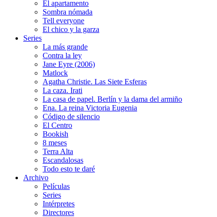
El apartamento
Sombra nómada
Tell everyone
El chico y la garza
Series
La más grande
Contra la ley
Jane Eyre (2006)
Matlock
Agatha Christie. Las Siete Esferas
La caza. Irati
La casa de papel. Berlín y la dama del armiño
Ena. La reina Victoria Eugenia
Código de silencio
El Centro
Bookish
8 meses
Terra Alta
Escandalosas
Todo esto te daré
Archivo
Películas
Series
Intérpretes
Directores