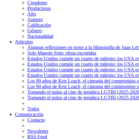
Creadores
Productoras
Año
Autores
Calificación
Género
Nacionalidad
Articulos
Algunas reflexiones en torno a la filmografía de Juan Le
Solo Manolo Solo: obras escogidas
Estados Unidos cumple un cuarto de milenio: los USA en 
Estados Unidos cumple un cuarto de milenio: los USA en la
Estados Unidos cumple un cuarto de milenio: los USA en 
Estados Unidos cumple un cuarto de milenio: los USA en l
Los 90 años de Ken Loach, el cineasta del compromiso so
Los 90 años de Ken Loach, el cineasta del compromiso so
Tomando el pulso al cine de temática LGTBI (2025-2026)
Tomando el pulso al cine de temática LGTBI (2025-2026)
Todos
Comunicación
Contacto
Newsletter
RSS Feed