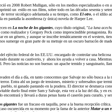
leció en 2008 Robert Mulligan, sólo en los medios especializados o en a
imprimió un estilo en sus films, sobre todo en las décadas sesenta y s
de terror sicológico adelantada a su tiempo, como
El otro
, o el idilio 
ía en pantalla la asombrosa (y única) novela de Harper Lee.
recen en
La noche de los gigantes
, cuyo título original, "
La luna acech
 como realizador y Gregory Peck como imprescindible protagonista. Re
icar en un género, y aunque se inscribe temáticamente en el western, tie
ión nos sumerge en gran parte de su metraje en un oscuro barracón de m
el ejército federal de los EE.UU. encargado de controlar una belicosa t
do durante su cautiverio, y ahora los ayuda a volver a casa. Mientras, l
. Pero las noticias no son buenas: un apache temido y sanguinario, ll
nvaden el día a día, en tanto conocemos que Salvaje no sólo busca a la 
terror. Entra ahí un juego de tensiones, misterio y sobresaltos que termi
del pueblo, ni ganado pastando en la pradera. El director se desmarca c
itable duelo final entre Sam y Salvaje, esta vez a la luz del día, y en ex
lo encontrará y llevará a duras penas hasta el caserón para curarlo, y sen
os gigantes
fue un fracaso en taquilla, pese a la buena recepción crítica.
acaso oscurecida en su momento por la fama de la anterior
Matar a un r