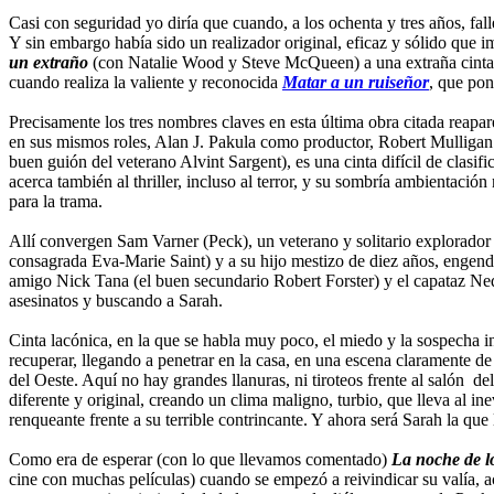
Casi con seguridad yo diría que cuando, a los ochenta y tres años, fal
Y sin embargo había sido un realizador original, eficaz y sólido que 
un extraño
(con Natalie Wood y Steve McQueen) a una extraña cinta 
cuando realiza la valiente y reconocida
Matar a un ruiseñor
, que pon
Precisamente los tres nombres claves en esta última obra citada reapa
en sus mismos roles, Alan J. Pakula como productor, Robert Mulligan
buen guión del veterano Alvint Sargent), es una cinta difícil de clasif
acerca también al thriller, incluso al terror, y su sombría ambientac
para la trama.
Allí convergen Sam Varner (Peck), un veterano y solitario explorador d
consagrada Eva-Marie Saint) y a su hijo mestizo de diez años, engendra
amigo Nick Tana (el buen secundario Robert Forster) y el capataz Ned
asesinatos y buscando a Sarah.
Cinta lacónica, en la que se habla muy poco, el miedo y la sospecha i
recuperar, llegando a penetrar en la casa, en una escena claramente de 
del Oeste. Aquí no hay grandes llanuras, ni tiroteos frente al salón 
diferente y original, creando un clima maligno, turbio, que lleva al inev
renqueante frente a su terrible contrincante. Y ahora será Sarah la que 
Como era de esperar (con lo que llevamos comentado)
La noche de l
cine con muchas películas) cuando se empezó a reivindicar su valía, 