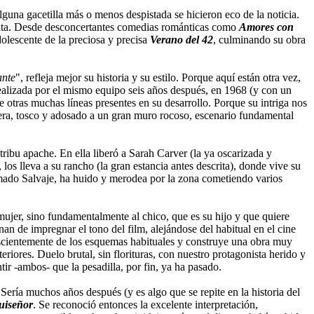
lguna gacetilla más o menos despistada se hicieron eco de la noticia.
etenta. Desde desconcertantes comedias románticas como
Amores con
adolescente de la preciosa y precisa
Verano del 42
, culminando su obra
ante
", refleja mejor su historia y su estilo. Porque aquí están otra vez,
alizada por el mismo equipo seis años después, en 1968 (y con un
ne otras muchas líneas presentes en su desarrollo. Porque su intriga nos
adera, tosco y adosado a un gran muro rocoso, escenario fundamental
ribu apache. En ella liberó a Sarah Carver (la ya oscarizada y
os lleva a su rancho (la gran estancia antes descrita), donde vive su
amado Salvaje, ha huido y merodea por la zona cometiendo varios
mujer, sino fundamentalmente al chico, que es su hijo y que quiere
nan de impregnar el tono del film, alejándose del habitual en el cine
onscientemente de los esquemas habituales y construye una obra muy
teriores. Duelo brutal, sin florituras, con nuestro protagonista herido y
tir -ambos- que la pesadilla, por fin, ya ha pasado.
 Sería muchos años después (y es algo que se repite en la historia del
uiseñor
. Se reconoció entonces la excelente interpretación,