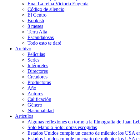
Ena. La reina Victoria Eugenia
Código de silencio
El Centro
Bookish
8 meses
Terra Alta
Escandalosas
Todo esto te daré
Archivo
Películas
Series
Intérpretes
Directores
Creadores
Productoras
Año
Autores
Calificación
Género
Nacionalidad
Articulos
Algunas reflexiones en torno a la filmografía de Juan Le
Solo Manolo Solo: obras escogidas
Estados Unidos cumple un cuarto de milenio: los USA en 
Estados Unidos cumple un cuarto de milenio: los USA en la