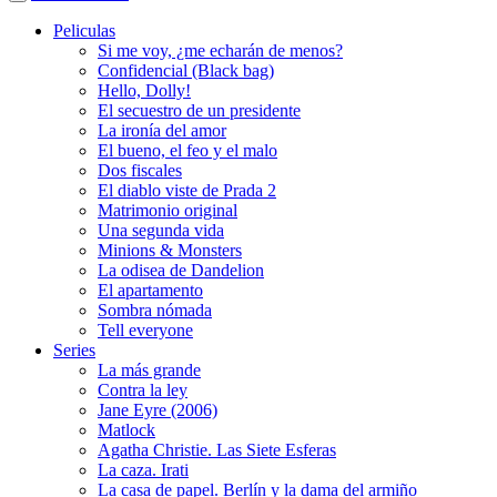
Peliculas
Si me voy, ¿me echarán de menos?
Confidencial (Black bag)
Hello, Dolly!
El secuestro de un presidente
La ironía del amor
El bueno, el feo y el malo
Dos fiscales
El diablo viste de Prada 2
Matrimonio original
Una segunda vida
Minions & Monsters
La odisea de Dandelion
El apartamento
Sombra nómada
Tell everyone
Series
La más grande
Contra la ley
Jane Eyre (2006)
Matlock
Agatha Christie. Las Siete Esferas
La caza. Irati
La casa de papel. Berlín y la dama del armiño