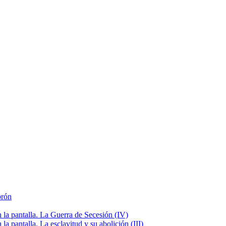
brón
la pantalla. La Guerra de Secesión (IV)
 pantalla. La esclavitud y su abolición (III)