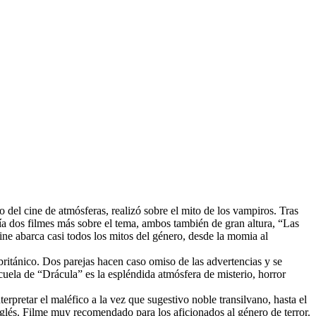
 del cine de atmósferas, realizó sobre el mito de los vampiros. Tras
ría dos filmes más sobre el tema, ambos también de gran altura, “Las
cine abarca casi todos los mitos del género, desde la momia al
 británico. Dos parejas hacen caso omiso de las advertencias y se
cuela de “Drácula” es la espléndida atmósfera de misterio, horror
erpretar el maléfico a la vez que sugestivo noble transilvano, hasta el
nglés. Filme muy recomendado para los aficionados al género de terror.