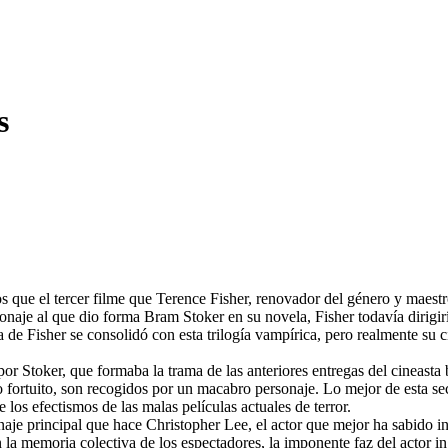
s
s que el tercer filme que Terence Fisher, renovador del género y maestro
rsonaje al que dio forma Bram Stoker en su novela, Fisher todavía dirigi
a de Fisher se consolidó con esta trilogía vampírica, pero realmente su 
por Stoker, que formaba la trama de las anteriores entregas del cineasta
o fortuito, son recogidos por un macabro personaje. Lo mejor de esta se
e los efectismos de las malas películas actuales de terror.
aje principal que hace Christopher Lee, el actor que mejor ha sabido int
la memoria colectiva de los espectadores, la imponente faz del actor i