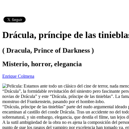
Drácula, príncipe de las tiniebla
( Dracula, Prince of Darkness )
Misterio, horror, elegancia
Enrique Colmena
Estamos ante todo un clásico del cine de terror, nada meno
“Drácula”, la formidable revisitación del siniestro pero fascinante pe
novias de Drácula” y este “Drácula, príncipe de las tinieblas”. La fam
monstruo del Frankenstein, pasando por el hombre-lobo.
“Drácula, príncipe de las tinieblas” parte del nudo argumental ideado 
encaminan al castillo del conde Drácula. Tras un accidente no del tod
sobrenatural, y sin embargo, elegancia, que destila el filme, tan lejos d
A la sutil ambigüedad de la obra no es ajena la composición del person
punto de que los rasgos del vampiro por excelencia han tomado ya, en 