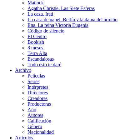
Matlock
Agatha Christie. Las Siete Esferas
La caza. Irati
La casa de papel. Berlín y la dama del armiño
Ena. La reina Victoria Eugenia
Código de silencio
El Centro
Bookish
8 meses
Terra Alta
Escandalosas
Todo esto te daré
Archivo
Películas
Series
Intérpretes
Directores
Creadores
Productoras
Año
Autores
Calificación
Género
Nacionalidad
Articulos