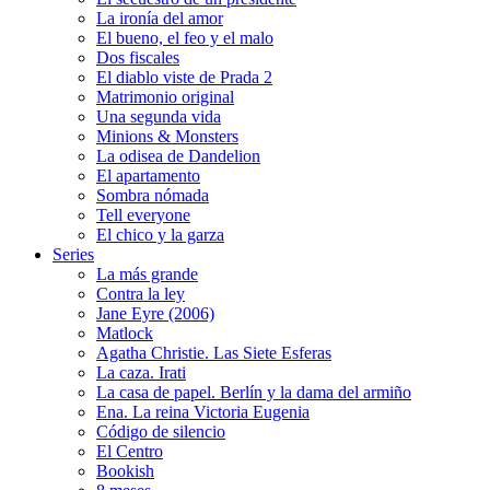
La ironía del amor
El bueno, el feo y el malo
Dos fiscales
El diablo viste de Prada 2
Matrimonio original
Una segunda vida
Minions & Monsters
La odisea de Dandelion
El apartamento
Sombra nómada
Tell everyone
El chico y la garza
Series
La más grande
Contra la ley
Jane Eyre (2006)
Matlock
Agatha Christie. Las Siete Esferas
La caza. Irati
La casa de papel. Berlín y la dama del armiño
Ena. La reina Victoria Eugenia
Código de silencio
El Centro
Bookish