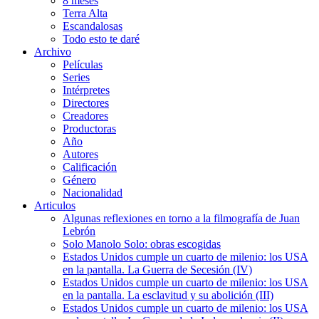
8 meses
Terra Alta
Escandalosas
Todo esto te daré
Archivo
Películas
Series
Intérpretes
Directores
Creadores
Productoras
Año
Autores
Calificación
Género
Nacionalidad
Articulos
Algunas reflexiones en torno a la filmografía de Juan
Lebrón
Solo Manolo Solo: obras escogidas
Estados Unidos cumple un cuarto de milenio: los USA
en la pantalla. La Guerra de Secesión (IV)
Estados Unidos cumple un cuarto de milenio: los USA
en la pantalla. La esclavitud y su abolición (III)
Estados Unidos cumple un cuarto de milenio: los USA