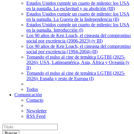
Estados Unidos cumple un cuarto de milenio: los USA
en la pantalla. La esclavitud y su abolición (III)
Estados Unidos cumple un cuarto de milenio: los USA
en la pantalla. La Guerra de la Independencia (II)
Estados Unidos cumple un cuarto de milenio: los USA
en la pantalla. Introducción (I)
Los 90 años de Ken Loach, el cineasta del compromiso
social por excelencia (2006-2023) (y III)
Los 90 años de Ken Loach, el cineasta del compromiso
social por excelencia (1994-2004) (II)
Tomando el pulso al cine de temática LGTBI (2025-
2026): USA, Latinoamérica, Asia, África y Oceanía (y
II)
Tomando el pulso al cine de temática LGTBI (2025-
2026): España y resto de Europa (I)
Todos
Comunicación
Contacto
Newsletter
RSS Feed
Buscar