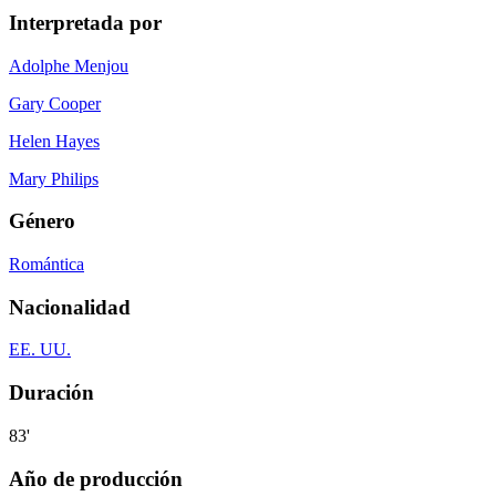
Interpretada por
Adolphe Menjou
Gary Cooper
Helen Hayes
Mary Philips
Género
Romántica
Nacionalidad
EE. UU.
Duración
83'
Año de producción