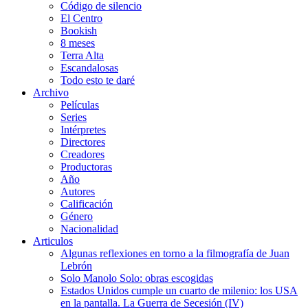
Código de silencio
El Centro
Bookish
8 meses
Terra Alta
Escandalosas
Todo esto te daré
Archivo
Películas
Series
Intérpretes
Directores
Creadores
Productoras
Año
Autores
Calificación
Género
Nacionalidad
Articulos
Algunas reflexiones en torno a la filmografía de Juan
Lebrón
Solo Manolo Solo: obras escogidas
Estados Unidos cumple un cuarto de milenio: los USA
en la pantalla. La Guerra de Secesión (IV)