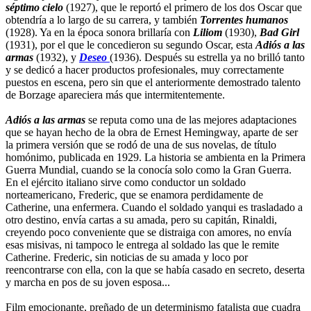
séptimo cielo
(1927), que le reportó el primero de los dos Oscar que
obtendría a lo largo de su carrera, y también
Torrentes humanos
(1928). Ya en la época sonora brillaría con
Liliom
(1930),
Bad Girl
(1931), por el que le concedieron su segundo Oscar, esta
Adiós a las
armas
(1932), y
Deseo
(1936). Después su estrella ya no brilló tanto
y se dedicó a hacer productos profesionales, muy correctamente
puestos en escena, pero sin que el anteriormente demostrado talento
de Borzage apareciera más que intermitentemente.
Adiós a las armas
se reputa como una de las mejores adaptaciones
que se hayan hecho de la obra de Ernest Hemingway, aparte de ser
la primera versión que se rodó de una de sus novelas, de título
homónimo, publicada en 1929. La historia se ambienta en la Primera
Guerra Mundial, cuando se la conocía solo como la Gran Guerra.
En el ejército italiano sirve como conductor un soldado
norteamericano, Frederic, que se enamora perdidamente de
Catherine, una enfermera. Cuando el soldado yanqui es trasladado a
otro destino, envía cartas a su amada, pero su capitán, Rinaldi,
creyendo poco conveniente que se distraiga con amores, no envía
esas misivas, ni tampoco le entrega al soldado las que le remite
Catherine. Frederic, sin noticias de su amada y loco por
reencontrarse con ella, con la que se había casado en secreto, deserta
y marcha en pos de su joven esposa...
Film emocionante, preñado de un determinismo fatalista que cuadra