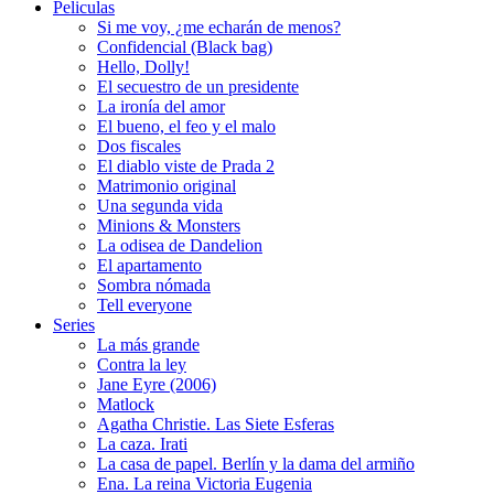
Peliculas
Si me voy, ¿me echarán de menos?
Confidencial (Black bag)
Hello, Dolly!
El secuestro de un presidente
La ironía del amor
El bueno, el feo y el malo
Dos fiscales
El diablo viste de Prada 2
Matrimonio original
Una segunda vida
Minions & Monsters
La odisea de Dandelion
El apartamento
Sombra nómada
Tell everyone
Series
La más grande
Contra la ley
Jane Eyre (2006)
Matlock
Agatha Christie. Las Siete Esferas
La caza. Irati
La casa de papel. Berlín y la dama del armiño
Ena. La reina Victoria Eugenia