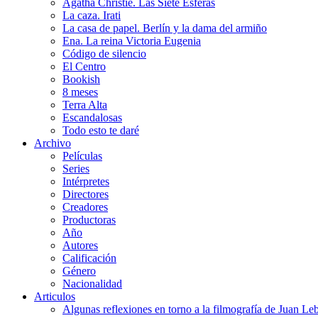
Agatha Christie. Las Siete Esferas
La caza. Irati
La casa de papel. Berlín y la dama del armiño
Ena. La reina Victoria Eugenia
Código de silencio
El Centro
Bookish
8 meses
Terra Alta
Escandalosas
Todo esto te daré
Archivo
Películas
Series
Intérpretes
Directores
Creadores
Productoras
Año
Autores
Calificación
Género
Nacionalidad
Articulos
Algunas reflexiones en torno a la filmografía de Juan Le