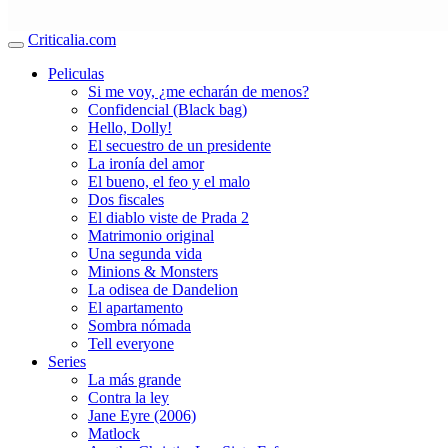
Criticalia.com
Peliculas
Si me voy, ¿me echarán de menos?
Confidencial (Black bag)
Hello, Dolly!
El secuestro de un presidente
La ironía del amor
El bueno, el feo y el malo
Dos fiscales
El diablo viste de Prada 2
Matrimonio original
Una segunda vida
Minions & Monsters
La odisea de Dandelion
El apartamento
Sombra nómada
Tell everyone
Series
La más grande
Contra la ley
Jane Eyre (2006)
Matlock