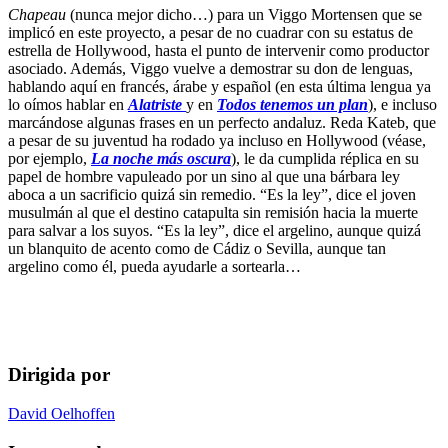
Chapeau
(nunca mejor dicho…) para un Viggo Mortensen que se
implicó en este proyecto, a pesar de no cuadrar con su estatus de
estrella de Hollywood, hasta el punto de intervenir como productor
asociado. Además, Viggo vuelve a demostrar su don de lenguas,
hablando aquí en francés, árabe y español (en esta última lengua ya
lo oímos hablar en
Alatriste
y en
Todos tenemos un plan
), e incluso
marcándose algunas frases en un perfecto andaluz. Reda Kateb, que
a pesar de su juventud ha rodado ya incluso en Hollywood (véase,
por ejemplo,
La noche más oscura
), le da cumplida réplica en su
papel de hombre vapuleado por un sino al que una bárbara ley
aboca a un sacrificio quizá sin remedio. “Es la ley”, dice el joven
musulmán al que el destino catapulta sin remisión hacia la muerte
para salvar a los suyos. “Es la ley”, dice el argelino, aunque quizá
un blanquito de acento como de Cádiz o Sevilla, aunque tan
argelino como él, pueda ayudarle a sortearla…
Dirigida por
David Oelhoffen