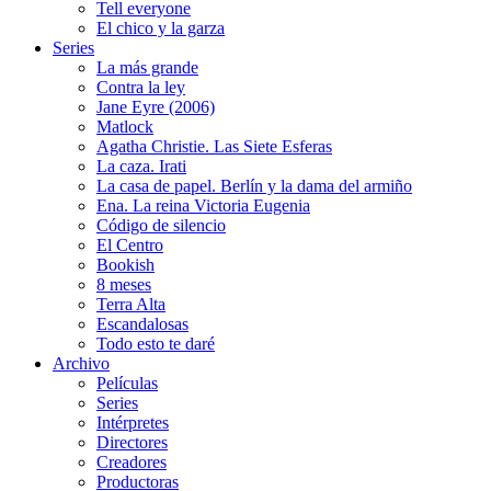
Tell everyone
El chico y la garza
Series
La más grande
Contra la ley
Jane Eyre (2006)
Matlock
Agatha Christie. Las Siete Esferas
La caza. Irati
La casa de papel. Berlín y la dama del armiño
Ena. La reina Victoria Eugenia
Código de silencio
El Centro
Bookish
8 meses
Terra Alta
Escandalosas
Todo esto te daré
Archivo
Películas
Series
Intérpretes
Directores
Creadores
Productoras