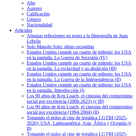
Año
Autores
Calificación
Género
Nacionalidad
Articulos
Algunas reflexiones en torno a la filmografía de Juan
Lebrón
Solo Manolo Solo: obras escogidas
Estados Unidos cumple un cuarto de milenio: los USA
en la pantalla. La Guerra de Secesión (IV)
Estados Unidos cumple un cuarto de milenio: los USA
en la pantalla. La esclavitud y su abolición (III)
Estados Unidos cumple un cuarto de milenio: los USA
en la pantalla. La Guerra de la Independencia (II)
Estados Unidos cumple un cuarto de milenio: los USA
en la pantalla. Introducción (I)
Los 90 años de Ken Loach, el cineasta del compromiso
social por excelencia (2006-2023) (y III)
Los 90 años de Ken Loach, el cineasta del compromiso
social por excelencia (1994-2004) (II)
Tomando el pulso al cine de temática LGTBI (2025-
2026): USA, Latinoamérica, Asia, África y Oceanía (y
II)
Tomando el pulso al cine de temática LGTBI (2025-