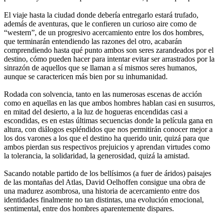
El viaje hasta la ciudad donde debería entregarlo estará trufado,
además de aventuras, que le confieren un curioso aire como de
“western”, de un progresivo acercamiento entre los dos hombres,
que terminarán entendiendo las razones del otro, acabarán
comprendiendo hasta qué punto ambos son seres zarandeados por el
destino, cómo pueden hacer para intentar evitar ser arrastrados por la
sinrazón de aquellos que se llaman a sí mismos seres humanos,
aunque se caractericen más bien por su inhumanidad.
Rodada con solvencia, tanto en las numerosas escenas de acción
como en aquellas en las que ambos hombres hablan casi en susurros,
en mitad del desierto, a la luz de hogueras encendidas casi a
escondidas, es en estas últimas secuencias donde la película gana en
altura, con diálogos espléndidos que nos permitirán conocer mejor a
los dos varones a los que el destino ha querido unir, quizá para que
ambos pierdan sus respectivos prejuicios y aprendan virtudes como
la tolerancia, la solidaridad, la generosidad, quizá la amistad.
Sacando notable partido de los bellísimos (a fuer de áridos) paisajes
de las montañas del Atlas, David Oelhoffen consigue una obra de
una madurez asombrosa, una historia de acercamiento entre dos
identidades finalmente no tan distintas, una evolución emocional,
sentimental, entre dos hombres aparentemente dispares.