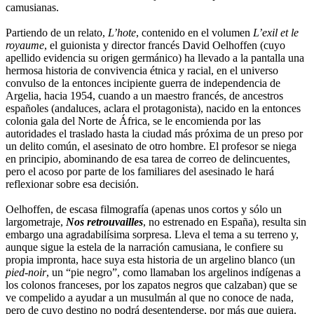
camusianas.
Partiendo de un relato,
L’hote
, contenido en el volumen
L’exil et le
royaume
, el guionista y director francés David Oelhoffen (cuyo
apellido evidencia su origen germánico) ha llevado a la pantalla una
hermosa historia de convivencia étnica y racial, en el universo
convulso de la entonces incipiente guerra de independencia de
Argelia, hacia 1954, cuando a un maestro francés, de ancestros
españoles (andaluces, aclara el protagonista), nacido en la entonces
colonia gala del Norte de África, se le encomienda por las
autoridades el traslado hasta la ciudad más próxima de un preso por
un delito común, el asesinato de otro hombre. El profesor se niega
en principio, abominando de esa tarea de correo de delincuentes,
pero el acoso por parte de los familiares del asesinado le hará
reflexionar sobre esa decisión.
Oelhoffen, de escasa filmografía (apenas unos cortos y sólo un
largometraje,
Nos retrouvailles
, no estrenado en España), resulta sin
embargo una agradabilísima sorpresa. Lleva el tema a su terreno y,
aunque sigue la estela de la narración camusiana, le confiere su
propia impronta, hace suya esta historia de un argelino blanco (un
pied-noir
, un “pie negro”, como llamaban los argelinos indígenas a
los colonos franceses, por los zapatos negros que calzaban) que se
ve compelido a ayudar a un musulmán al que no conoce de nada,
pero de cuyo destino no podrá desentenderse, por más que quiera.