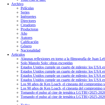
Archivo
Películas
Series
Intérpretes
Directores
Creadores
Productoras
Año
Autores
Calificación
Género
Nacionalidad
Articulos
Algunas reflexiones en torno a la filmografía de Juan Le
Solo Manolo Solo: obras escogidas
Estados Unidos cumple un cuarto de milenio: los USA en 
Estados Unidos cumple un cuarto de milenio: los USA en la
Estados Unidos cumple un cuarto de milenio: los USA en 
Estados Unidos cumple un cuarto de milenio: los USA en l
Los 90 años de Ken Loach, el cineasta del compromiso so
Los 90 años de Ken Loach, el cineasta del compromiso so
Tomando el pulso al cine de temática LGTBI (2025-2026)
Tomando el pulso al cine de temática LGTBI (2025-2026)