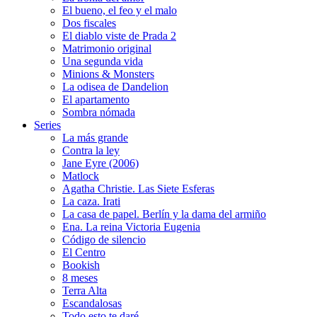
El bueno, el feo y el malo
Dos fiscales
El diablo viste de Prada 2
Matrimonio original
Una segunda vida
Minions & Monsters
La odisea de Dandelion
El apartamento
Sombra nómada
Series
La más grande
Contra la ley
Jane Eyre (2006)
Matlock
Agatha Christie. Las Siete Esferas
La caza. Irati
La casa de papel. Berlín y la dama del armiño
Ena. La reina Victoria Eugenia
Código de silencio
El Centro
Bookish
8 meses
Terra Alta
Escandalosas
Todo esto te daré