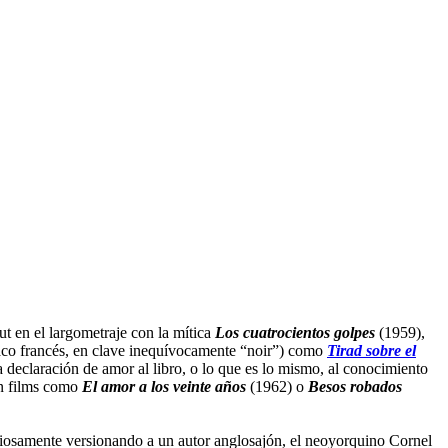
ut en el largometraje con la mítica
Los cuatrocientos golpes
(1959),
cíaco francés, en clave inequívocamente “noir”) como
Tirad sobre el
a declaración de amor al libro, o lo que es lo mismo, al conocimiento
en films como
El amor a los veinte años
(1962) o
Besos robados
curiosamente versionando a un autor anglosajón, el neoyorquino Cornel