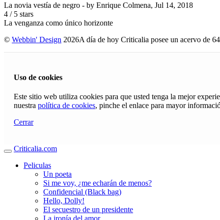
La novia vestía de negro
- by
Enrique Colmena
,
Jul 14, 2018
4
/
5
stars
La venganza como único horizonte
©
Webbin' Design
2026
A día de hoy Criticalia posee un acervo de 64
Uso de cookies
Este sitio web utiliza cookies para que usted tenga la mejor exper
nuestra
política de cookies
, pinche el enlace para mayor informaci
Cerrar
Criticalia.com
Peliculas
Un poeta
Si me voy, ¿me echarán de menos?
Confidencial (Black bag)
Hello, Dolly!
El secuestro de un presidente
La ironía del amor