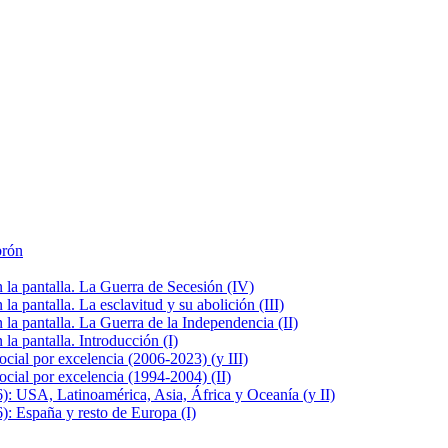
brón
la pantalla. La Guerra de Secesión (IV)
 pantalla. La esclavitud y su abolición (III)
la pantalla. La Guerra de la Independencia (II)
a pantalla. Introducción (I)
cial por excelencia (2006-2023) (y III)
cial por excelencia (1994-2004) (II)
: USA, Latinoamérica, Asia, África y Oceanía (y II)
: España y resto de Europa (I)