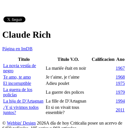
Claude Rich
Página en ImDB
Titulo
Titulo V.O.
Calificacion
Ano
La novia vestía de
La mariée était en noir
1967
negro
Te amo, te amo
Je t’aime, je t’aime
1968
El incorruptible
Adieu poulet
1975
La guerra de los
La guerre des polices
1979
policías
La hija de D'Artagnan
La fille de D'Artagnan
1994
¿Y si vivimos todos
Et si on vivait tous
2011
juntos?
ensemble?
©
Webbin' Design
2026
A día de hoy Criticalia posee un acervo de