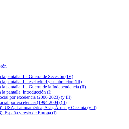
brón
la pantalla. La Guerra de Secesión (IV)
 pantalla. La esclavitud y su abolición (III)
la pantalla. La Guerra de la Independencia (II)
a pantalla. Introducción (I)
cial por excelencia (2006-2023) (y III)
cial por excelencia (1994-2004) (II)
: USA, Latinoamérica, Asia, África y Oceanía (y II)
: España y resto de Europa (I)