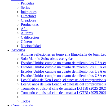
Películas
Series
Intérpretes
Directores
Creadores
Productoras
Año
Autores
Calificación
Género
Nacionalidad
Articulos
Algunas reflexiones en torno a la filmografía de Juan Le
Solo Manolo Solo: obras escogidas
Estados Unidos cumple un cuarto de milenio: los USA en 
Estados Unidos cumple un cuarto de milenio: los USA en la
Estados Unidos cumple un cuarto de milenio: los USA en 
Estados Unidos cumple un cuarto de milenio: los USA en l
Los 90 años de Ken Loach, el cineasta del compromiso so
Los 90 años de Ken Loach, el cineasta del compromiso so
Tomando el pulso al cine de temática LGTBI (2025-2026)
Tomando el pulso al cine de temática LGTBI (2025-2026)
Todos
Comunicación