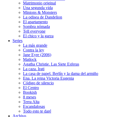
Matrimonio original
Una segunda vida
Minions & Monsters
La odisea de Dandelion
El apartamento
Sombra nómada
Tell everyone
El chico y la garza
Series
La más grande
Contra la ley
Jane Eyre (2006)
Matlock
Agatha Christie. Las Siete Esferas
La caza. Irati
La casa de papel. Berlín y la dama del armiño
Ena. La reina Victoria Eugenia
Código de silencio
El Centro
Bookish
8 meses
Terra Alta
Escandalosas
Todo esto te daré
Archivo