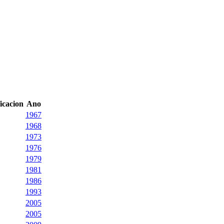
ficacion
Ano
1967
1968
1973
1976
1979
1981
1986
1993
2005
2005