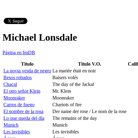
Michael Lonsdale
Página en ImDB
Titulo
Titulo V.O.
Cali
La novia vestía de negro
La mariée était en noir
Besos robados
Baisers volés
Chacal
The day of the Jackal
El otro señor Klein
Mr. Klein
Moonraker
Moonraker
Carros de fuego
Chariots of fire
El nombre de la rosa
Der name der rose / Le nom de la rose
Lo que queda del día
The remains of the day
Munich
Munich
Les invisibles
Les invisibles