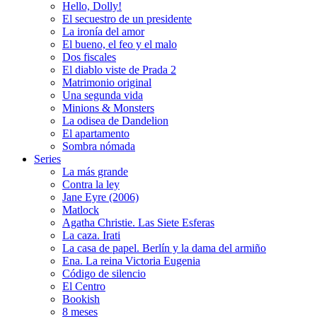
Hello, Dolly!
El secuestro de un presidente
La ironía del amor
El bueno, el feo y el malo
Dos fiscales
El diablo viste de Prada 2
Matrimonio original
Una segunda vida
Minions & Monsters
La odisea de Dandelion
El apartamento
Sombra nómada
Series
La más grande
Contra la ley
Jane Eyre (2006)
Matlock
Agatha Christie. Las Siete Esferas
La caza. Irati
La casa de papel. Berlín y la dama del armiño
Ena. La reina Victoria Eugenia
Código de silencio
El Centro
Bookish
8 meses