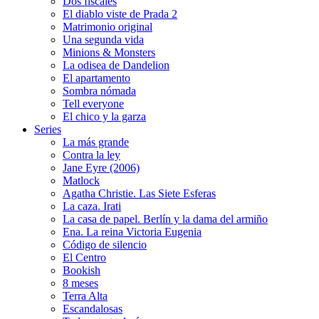
Dos fiscales
El diablo viste de Prada 2
Matrimonio original
Una segunda vida
Minions & Monsters
La odisea de Dandelion
El apartamento
Sombra nómada
Tell everyone
El chico y la garza
Series
La más grande
Contra la ley
Jane Eyre (2006)
Matlock
Agatha Christie. Las Siete Esferas
La caza. Irati
La casa de papel. Berlín y la dama del armiño
Ena. La reina Victoria Eugenia
Código de silencio
El Centro
Bookish
8 meses
Terra Alta
Escandalosas