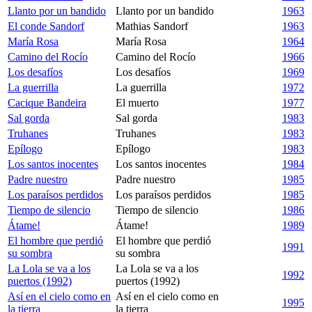
Llanto por un bandido
Llanto por un bandido
1963
El conde Sandorf
Mathias Sandorf
1963
María Rosa
María Rosa
1964
Camino del Rocío
Camino del Rocío
1966
Los desafíos
Los desafíos
1969
La guerrilla
La guerrilla
1972
Cacique Bandeira
El muerto
1977
Sal gorda
Sal gorda
1983
Truhanes
Truhanes
1983
Epílogo
Epílogo
1983
Los santos inocentes
Los santos inocentes
1984
Padre nuestro
Padre nuestro
1985
Los paraísos perdidos
Los paraísos perdidos
1985
Tiempo de silencio
Tiempo de silencio
1986
Átame!
Átame!
1989
El hombre que perdió
El hombre que perdió
1991
su sombra
su sombra
La Lola se va a los
La Lola se va a los
1992
puertos (1992)
puertos (1992)
Así en el cielo como en
Así en el cielo como en
1995
la tierra
la tierra