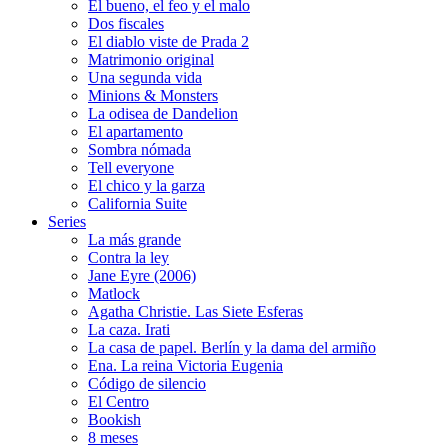
El bueno, el feo y el malo
Dos fiscales
El diablo viste de Prada 2
Matrimonio original
Una segunda vida
Minions & Monsters
La odisea de Dandelion
El apartamento
Sombra nómada
Tell everyone
El chico y la garza
California Suite
Series
La más grande
Contra la ley
Jane Eyre (2006)
Matlock
Agatha Christie. Las Siete Esferas
La caza. Irati
La casa de papel. Berlín y la dama del armiño
Ena. La reina Victoria Eugenia
Código de silencio
El Centro
Bookish
8 meses