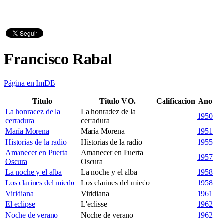
Francisco Rabal
Página en ImDB
Titulo
Titulo V.O.
Calificacion
Ano
La honradez de la
La honradez de la
1950
cerradura
cerradura
María Morena
María Morena
1951
Historias de la radio
Historias de la radio
1955
Amanecer en Puerta
Amanecer en Puerta
1957
Oscura
Oscura
La noche y el alba
La noche y el alba
1958
Los clarines del miedo
Los clarines del miedo
1958
Viridiana
Viridiana
1961
El eclipse
L'eclisse
1962
Noche de verano
Noche de verano
1962