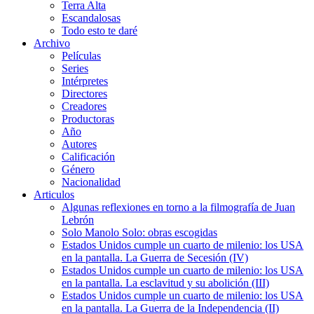
Terra Alta
Escandalosas
Todo esto te daré
Archivo
Películas
Series
Intérpretes
Directores
Creadores
Productoras
Año
Autores
Calificación
Género
Nacionalidad
Articulos
Algunas reflexiones en torno a la filmografía de Juan
Lebrón
Solo Manolo Solo: obras escogidas
Estados Unidos cumple un cuarto de milenio: los USA
en la pantalla. La Guerra de Secesión (IV)
Estados Unidos cumple un cuarto de milenio: los USA
en la pantalla. La esclavitud y su abolición (III)
Estados Unidos cumple un cuarto de milenio: los USA
en la pantalla. La Guerra de la Independencia (II)