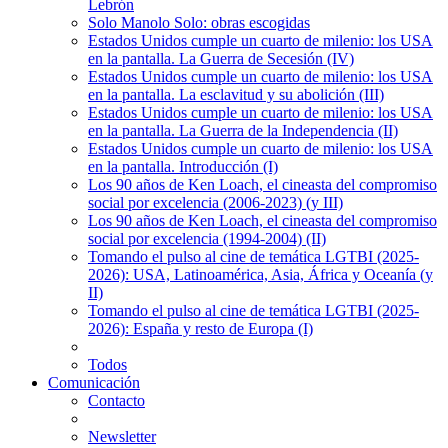
Lebrón
Solo Manolo Solo: obras escogidas
Estados Unidos cumple un cuarto de milenio: los USA
en la pantalla. La Guerra de Secesión (IV)
Estados Unidos cumple un cuarto de milenio: los USA
en la pantalla. La esclavitud y su abolición (III)
Estados Unidos cumple un cuarto de milenio: los USA
en la pantalla. La Guerra de la Independencia (II)
Estados Unidos cumple un cuarto de milenio: los USA
en la pantalla. Introducción (I)
Los 90 años de Ken Loach, el cineasta del compromiso
social por excelencia (2006-2023) (y III)
Los 90 años de Ken Loach, el cineasta del compromiso
social por excelencia (1994-2004) (II)
Tomando el pulso al cine de temática LGTBI (2025-
2026): USA, Latinoamérica, Asia, África y Oceanía (y
II)
Tomando el pulso al cine de temática LGTBI (2025-
2026): España y resto de Europa (I)
Todos
Comunicación
Contacto
Newsletter