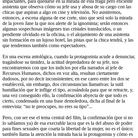
impactantes, para quedarse en la mirada de esta frágil pero eficiente
asistenta que observa cómo su jefe usa y abusa de su cargo con las
chicas que aspiran a algo en cine y televisión. No asistiremos,
entonces, a escena alguna de ese corte, sino que será solo la mirada
de la joven Jane la que nos alerte de la ignominia; serán entonces
algunas sospechosas imágenes tras cristales translucidos, o un
pendiente olvidado en la oficina, o el alojamiento de una asistenta
sin formación en un lujoso hotel, las pistas que la chica tendrá, y las
que tendremos también como espectadores.
En una escena antológica, cuando la protagonista acude a denunciar,
tragándose su timidez, la actitud depredadora de su jefe, nos
encontraremos con que los indicios por ella narrados al jefe de
Recursos Humanos, dichos en voz alta, resultan ciertamente
dudosos, por no decir inconsistentes; en ese careo entre los dos se
establecerá, sin embargo, dos circunstancias llamativas: la sutil
humillación que le inflige el tipo, acosándola para que se retracte, y,
una vez conseguido ello, la confirmación abyecta de que todo es
cierto, condensada en una frase demoledora, dicha al final de la
entrevista: “no te preocupes, no eres su tipo”...
Pero, con ser ese el tema central del film, la confirmación (por si no
lo sabíamos ya) de esa execrable lacra que es la del abuso de poder
para fines sexuales que coarta la libertad de la mujer, no es el único;
también llama la atención la mirada hacia la protagonista y cómo es