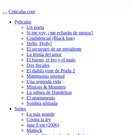
Criticalia.com
Peliculas
Un poeta
Si me voy, ¿me echarán de menos?
Confidencial (Black bag)
Hello, Dolly!
El secuestro de un presidente
La ironía del amor
El bueno, el feo y el malo
Dos fiscales
El diablo viste de Prada 2
Matrimonio original
Una segunda vida
Minions & Monsters
La odisea de Dandelion
El apartamento
Sombra nómada
Series
La más grande
Contra la ley
Jane Eyre (2006)
Matlock