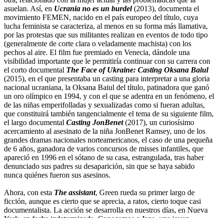
asuelan. Así, en
Ucrania no es un burdel
(2013), documenta el
movimiento FEMEN, nacido en el país europeo del título, cuya
lucha feminista se caracteriza, al menos en su forma más llamativa,
por las protestas que sus militantes realizan en eventos de todo tipo
(generalmente de corte clara o veladamente machista) con los
pechos al aire. El film fue premiado en Venecia, dándole una
visibilidad importante que le permitiría continuar con su carrera con
el corto documental
The Face of Ukraine: Casting Oksana Baiul
(2015), en el que presentaba un casting para interpretar a una gloria
nacional ucraniana, la Oksana Baiul del título, patinadora que ganó
un oro olímpico en 1994, y con el que se adentra en un fenómeno, el
de las niñas emperifolladas y sexualizadas como si fueran adultas,
que constituirá también tangencialmente el tema de su siguiente film,
el largo documental
Casting JonBenet
(2017), un curiosísimo
acercamiento al asesinato de la niña JonBenet Ramsey, uno de los
grandes dramas nacionales norteamericanos, el caso de una pequeña
de 6 años, ganadora de varios concursos de misses infantiles, que
apareció en 1996 en el sótano de su casa, estrangulada, tras haber
denunciado sus padres su desaparición, sin que se haya sabido
nunca quiénes fueron sus asesinos.
Ahora, con esta
The assistant
, Green rueda su primer largo de
ficción, aunque es cierto que se aprecia, a ratos, cierto toque casi
documentalista. La acción se desarrolla en nuestros días, en Nueva