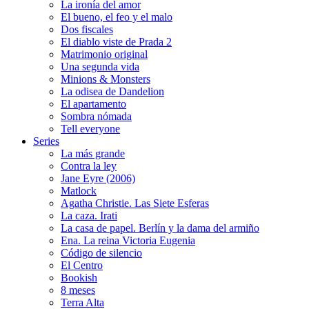
La ironía del amor
El bueno, el feo y el malo
Dos fiscales
El diablo viste de Prada 2
Matrimonio original
Una segunda vida
Minions & Monsters
La odisea de Dandelion
El apartamento
Sombra nómada
Tell everyone
Series
La más grande
Contra la ley
Jane Eyre (2006)
Matlock
Agatha Christie. Las Siete Esferas
La caza. Irati
La casa de papel. Berlín y la dama del armiño
Ena. La reina Victoria Eugenia
Código de silencio
El Centro
Bookish
8 meses
Terra Alta