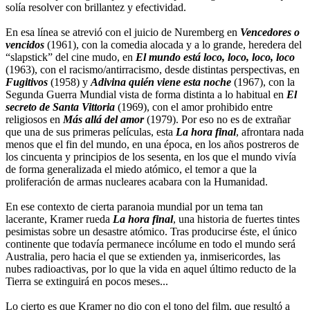
solía resolver con brillantez y efectividad.
En esa línea se atrevió con el juicio de Nuremberg en
Vencedores o
vencidos
(1961), con la comedia alocada y a lo grande, heredera del
“slapstick” del cine mudo, en
El mundo está loco, loco, loco, loco
(1963), con el racismo/antirracismo, desde distintas perspectivas, en
Fugitivos
(1958) y
Adivina quién viene esta noche
(1967), con la
Segunda Guerra Mundial vista de forma distinta a lo habitual en
El
secreto de Santa Vittoria
(1969), con el amor prohibido entre
religiosos en
Más allá del amor
(1979). Por eso no es de extrañar
que una de sus primeras películas, esta
La hora final
, afrontara nada
menos que el fin del mundo, en una época, en los años postreros de
los cincuenta y principios de los sesenta, en los que el mundo vivía
de forma generalizada el miedo atómico, el temor a que la
proliferación de armas nucleares acabara con la Humanidad.
En ese contexto de cierta paranoia mundial por un tema tan
lacerante, Kramer rueda
La hora final
, una historia de fuertes tintes
pesimistas sobre un desastre atómico. Tras producirse éste, el único
continente que todavía permanece incólume en todo el mundo será
Australia, pero hacia el que se extienden ya, inmisericordes, las
nubes radioactivas, por lo que la vida en aquel último reducto de la
Tierra se extinguirá en pocos meses...
Lo cierto es que Kramer no dio con el tono del film, que resultó a