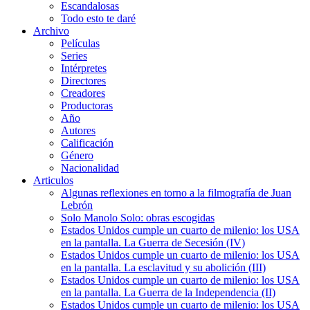
Escandalosas
Todo esto te daré
Archivo
Películas
Series
Intérpretes
Directores
Creadores
Productoras
Año
Autores
Calificación
Género
Nacionalidad
Articulos
Algunas reflexiones en torno a la filmografía de Juan
Lebrón
Solo Manolo Solo: obras escogidas
Estados Unidos cumple un cuarto de milenio: los USA
en la pantalla. La Guerra de Secesión (IV)
Estados Unidos cumple un cuarto de milenio: los USA
en la pantalla. La esclavitud y su abolición (III)
Estados Unidos cumple un cuarto de milenio: los USA
en la pantalla. La Guerra de la Independencia (II)
Estados Unidos cumple un cuarto de milenio: los USA