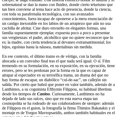
sobrenatural se dan la mano con fluidez, donde cierto telurismo que
tan bien conviene al tema hace acto de presencia, donde la ciencia,
con toda su parafernalia tecnológica, con sus avanzados
conocimientos, fuera incapaz de oponerse a la mera enunciación de
un castigo inexorable en los labios de un arrapiezo que aún no usa
cuchilla de afeitar. Cine duro envuelto en elegantes formas, una
familia supuestamente ejemplar, expuesta poco a poco a presentar
sus vergüenzas: el padre, alcohólico que no quiere reconocer que lo
es; la madre, con cierta tendencia al devaneo extramatrimonial; los
hijos, egoístas hasta la náusea, materialistas sin medida.
En ese contexto, el último tramo es de vértigo, con la familia
abocada a un convulso final tras el que nada será igual. O sí. Film
tremendo en su formulación, en su exposición, en su ejecución, tiene
errores, pero se les perdonan por la forma en la que es capaz de
atrapar al espectador en su terrorífica trama, un drama del que no
hay forma de escapar, un diabólico “cul-de-sac”, un callejón sin
salida. Por cierto que habrá que poner en valor también, además de a
Lanthimos, a su coguinista Efthymis Filippou, su habitual libretista
desde los tiempos de
Canino
. Curiosamente, Lanthimos no ha
dejado de lado sus raíces, sino que en esta nueva etapa tan
cosmopolita se ha rodeado de sus colaboradores de siempre: además
de Filippou en el guion, la fotografía la firma Thimios Bakatakis y el
montaje es de Yorgos Mavropsaridis, ambos también habituales en el