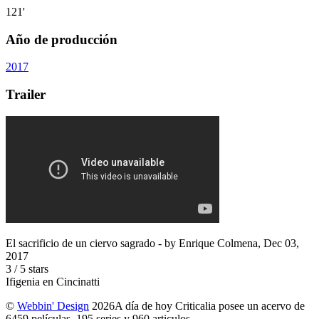
121'
Año de producción
2017
Trailer
El sacrificio de un ciervo sagrado
- by
Enrique Colmena
,
Dec 03,
2017
3
/
5
stars
Ifigenia en Cincinatti
©
Webbin' Design
2026
A día de hoy Criticalia posee un acervo de
6459 películas, 195 series y 960 articulos