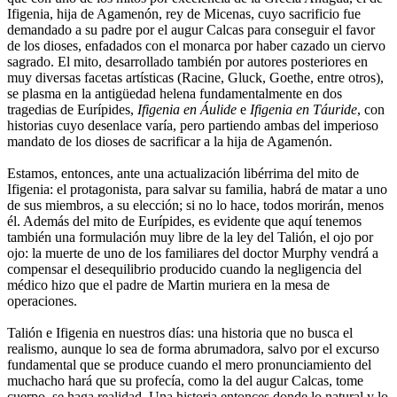
Ifigenia, hija de Agamenón, rey de Micenas, cuyo sacrificio fue
demandado a su padre por el augur Calcas para conseguir el favor
de los dioses, enfadados con el monarca por haber cazado un ciervo
sagrado. El mito, desarrollado también por autores posteriores en
muy diversas facetas artísticas (Racine, Gluck, Goethe, entre otros),
se plasma en la antigüedad helena fundamentalmente en dos
tragedias de Eurípides,
Ifigenia en Áulide
e
Ifigenia en Táuride
, con
historias cuyo desenlace varía, pero partiendo ambas del imperioso
mandato de los dioses de sacrificar a la hija de Agamenón.
Estamos, entonces, ante una actualización libérrima del mito de
Ifigenia: el protagonista, para salvar su familia, habrá de matar a uno
de sus miembros, a su elección; si no lo hace, todos morirán, menos
él. Además del mito de Eurípides, es evidente que aquí tenemos
también una formulación muy libre de la ley del Talión, el ojo por
ojo: la muerte de uno de los familiares del doctor Murphy vendrá a
compensar el desequilibrio producido cuando la negligencia del
médico hizo que el padre de Martin muriera en la mesa de
operaciones.
Talión e Ifigenia en nuestros días: una historia que no busca el
realismo, aunque lo sea de forma abrumadora, salvo por el excurso
fundamental que se produce cuando el mero pronunciamiento del
muchacho hará que su profecía, como la del augur Calcas, tome
cuerpo, se haga realidad. Una historia entonces donde lo natural y lo