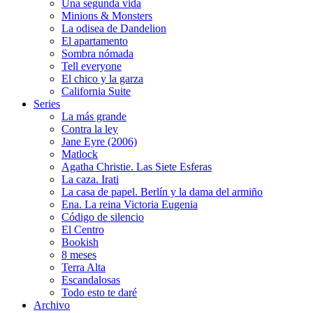
Una segunda vida
Minions & Monsters
La odisea de Dandelion
El apartamento
Sombra nómada
Tell everyone
El chico y la garza
California Suite
Series
La más grande
Contra la ley
Jane Eyre (2006)
Matlock
Agatha Christie. Las Siete Esferas
La caza. Irati
La casa de papel. Berlín y la dama del armiño
Ena. La reina Victoria Eugenia
Código de silencio
El Centro
Bookish
8 meses
Terra Alta
Escandalosas
Todo esto te daré
Archivo