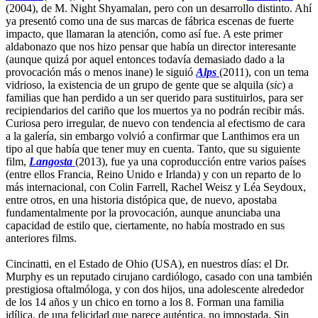
(2004), de M. Night Shyamalan, pero con un desarrollo distinto. Ahí
ya presentó como una de sus marcas de fábrica escenas de fuerte
impacto, que llamaran la atención, como así fue. A este primer
aldabonazo que nos hizo pensar que había un director interesante
(aunque quizá por aquel entonces todavía demasiado dado a la
provocación más o menos inane) le siguió
Alps
(2011), con un tema
vidrioso, la existencia de un grupo de gente que se alquila (
sic
) a
familias que han perdido a un ser querido para sustituirlos, para ser
recipiendarios del cariño que los muertos ya no podrán recibir más.
Curiosa pero irregular, de nuevo con tendencia al efectismo de cara
a la galería, sin embargo volvió a confirmar que Lanthimos era un
tipo al que había que tener muy en cuenta. Tanto, que su siguiente
film,
Langosta
(2013), fue ya una coproducción entre varios países
(entre ellos Francia, Reino Unido e Irlanda) y con un reparto de lo
más internacional, con Colin Farrell, Rachel Weisz y Léa Seydoux,
entre otros, en una historia distópica que, de nuevo, apostaba
fundamentalmente por la provocación, aunque anunciaba una
capacidad de estilo que, ciertamente, no había mostrado en sus
anteriores films.
Cincinatti, en el Estado de Ohio (USA), en nuestros días: el Dr.
Murphy es un reputado cirujano cardiólogo, casado con una también
prestigiosa oftalmóloga, y con dos hijos, una adolescente alrededor
de los 14 años y un chico en torno a los 8. Forman una familia
idílica, de una felicidad que parece auténtica, no impostada. Sin