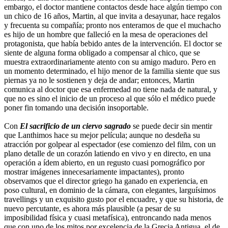
embargo, el doctor mantiene contactos desde hace algún tiempo con
un chico de 16 años, Martin, al que invita a desayunar, hace regalos
y frecuenta su compañía; pronto nos enteramos de que el muchacho
es hijo de un hombre que falleció en la mesa de operaciones del
protagonista, que había bebido antes de la intervención. El doctor se
siente de alguna forma obligado a compensar al chico, que se
muestra extraordinariamente atento con su amigo maduro. Pero en
un momento determinado, el hijo menor de la familia siente que sus
piernas ya no le sostienen y deja de andar; entonces, Martin
comunica al doctor que esa enfermedad no tiene nada de natural, y
que no es sino el inicio de un proceso al que sólo el médico puede
poner fin tomando una decisión insoportable.
Con
El sacrificio de un ciervo sagrado
se puede decir sin mentir
que Lanthimos hace su mejor película; aunque no desdeña su
atracción por golpear al espectador (ese comienzo del film, con un
plano detalle de un corazón latiendo en vivo y en directo, en una
operación a ídem abierto, en un regusto cuasi pornográfico por
mostrar imágenes innecesariamente impactantes), pronto
observamos que el director griego ha ganado en experiencia, en
poso cultural, en dominio de la cámara, con elegantes, larguísimos
travellings y un exquisito gusto por el encuadre, y que su historia, de
nuevo percutante, es ahora más plausible (a pesar de su
imposibilidad física y cuasi metafísica), entroncando nada menos
que con uno de los mitos por excelencia de la Grecia Antigua, el de