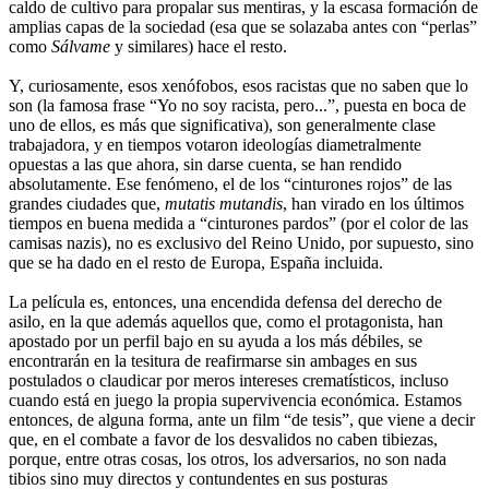
caldo de cultivo para propalar sus mentiras, y la escasa formación de
amplias capas de la sociedad (esa que se solazaba antes con “perlas”
como
Sálvame
y similares) hace el resto.
Y, curiosamente, esos xenófobos, esos racistas que no saben que lo
son (la famosa frase “Yo no soy racista, pero...”, puesta en boca de
uno de ellos, es más que significativa), son generalmente clase
trabajadora, y en tiempos votaron ideologías diametralmente
opuestas a las que ahora, sin darse cuenta, se han rendido
absolutamente. Ese fenómeno, el de los “cinturones rojos” de las
grandes ciudades que,
mutatis mutandis
, han virado en los últimos
tiempos en buena medida a “cinturones pardos” (por el color de las
camisas nazis), no es exclusivo del Reino Unido, por supuesto, sino
que se ha dado en el resto de Europa, España incluida.
La película es, entonces, una encendida defensa del derecho de
asilo, en la que además aquellos que, como el protagonista, han
apostado por un perfil bajo en su ayuda a los más débiles, se
encontrarán en la tesitura de reafirmarse sin ambages en sus
postulados o claudicar por meros intereses crematísticos, incluso
cuando está en juego la propia supervivencia económica. Estamos
entonces, de alguna forma, ante un film “de tesis”, que viene a decir
que, en el combate a favor de los desvalidos no caben tibiezas,
porque, entre otras cosas, los otros, los adversarios, no son nada
tibios sino muy directos y contundentes en sus posturas