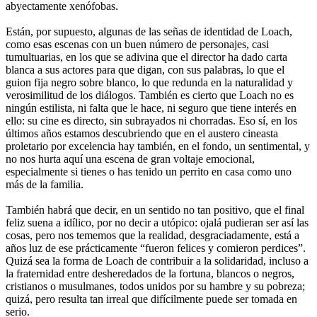
abyectamente xenófobas.
Están, por supuesto, algunas de las señas de identidad de Loach,
como esas escenas con un buen número de personajes, casi
tumultuarias, en los que se adivina que el director ha dado carta
blanca a sus actores para que digan, con sus palabras, lo que el
guion fija negro sobre blanco, lo que redunda en la naturalidad y
verosimilitud de los diálogos. También es cierto que Loach no es
ningún estilista, ni falta que le hace, ni seguro que tiene interés en
ello: su cine es directo, sin subrayados ni chorradas. Eso sí, en los
últimos años estamos descubriendo que en el austero cineasta
proletario por excelencia hay también, en el fondo, un sentimental, y
no nos hurta aquí una escena de gran voltaje emocional,
especialmente si tienes o has tenido un perrito en casa como uno
más de la familia.
También habrá que decir, en un sentido no tan positivo, que el final
feliz suena a idílico, por no decir a utópico: ojalá pudieran ser así las
cosas, pero nos tememos que la realidad, desgraciadamente, está a
años luz de ese prácticamente “fueron felices y comieron perdices”.
Quizá sea la forma de Loach de contribuir a la solidaridad, incluso a
la fraternidad entre desheredados de la fortuna, blancos o negros,
cristianos o musulmanes, todos unidos por su hambre y su pobreza;
quizá, pero resulta tan irreal que difícilmente puede ser tomada en
serio.