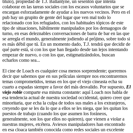
título), propiedad de T.J. Ballantyne, un sesentón que intenta
colaborar en las tareas sociales con los escasos voluntarios que se
encargan esforzadamente de ayudar a los nuevos vecinos. Pero en el
pub hay un grupito de gente del lugar que ven mal todo lo
relacionado con los refugiados, con los habituales tópicos de este
tipo de situaciones, hábilmente manipulados por los demagogos de
turno, en esas deleznables conversaciones de barra de bar en las que
se arregla el mundo, generalmente jodiendo al prójimo, sobre todo si
es más débil que tú. En un momento dado, T.J. tendrá que decidir de
qué parte está, si con los que han llegado desde tan lejos intentando
empezar de nuevo, o con los que, estigmatizándolos, buscan
echarlos como sea...
El cine de Loach es cualquier cosa menos sorprendente; queremos
decir que sabemos que en sus películas siempre nos encontraremos
temas comprometidos, temas en los que el viejo cineasta echa su
cuarto a espadas siempre a favor del más desvalido. Por supuesto,
El
viejo roble
comparte esa misma constante: aquí Loach nos habla de
esa tendencia actual de nuestra sociedad occidental, quiero creer que
minoritaria, que echa la culpa de todos sus males a los extranjeros,
creyendo que se les da lo que a ellos se les niega, que les quitan los
puestos de trabajo (cuando los que asumen los foráneos,
generalmente, son los que ellos no quieren), que vienen a violar a
nuestras mujeres, etcétera. Aviesos manipuladores han encontrado
en esa cloaca también conocida como redes sociales un excelente