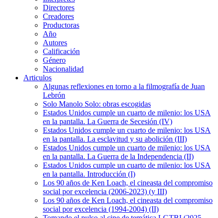
Directores
Creadores
Productoras
Año
Autores
Calificación
Género
Nacionalidad
Articulos
Algunas reflexiones en torno a la filmografía de Juan
Lebrón
Solo Manolo Solo: obras escogidas
Estados Unidos cumple un cuarto de milenio: los USA
en la pantalla. La Guerra de Secesión (IV)
Estados Unidos cumple un cuarto de milenio: los USA
en la pantalla. La esclavitud y su abolición (III)
Estados Unidos cumple un cuarto de milenio: los USA
en la pantalla. La Guerra de la Independencia (II)
Estados Unidos cumple un cuarto de milenio: los USA
en la pantalla. Introducción (I)
Los 90 años de Ken Loach, el cineasta del compromiso
social por excelencia (2006-2023) (y III)
Los 90 años de Ken Loach, el cineasta del compromiso
social por excelencia (1994-2004) (II)
Tomando el pulso al cine de temática LGTBI (2025-