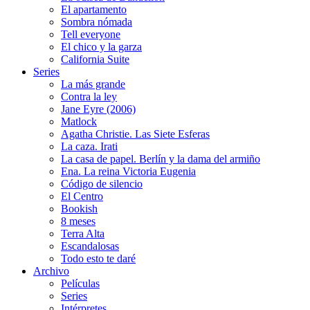
El apartamento
Sombra nómada
Tell everyone
El chico y la garza
California Suite
Series
La más grande
Contra la ley
Jane Eyre (2006)
Matlock
Agatha Christie. Las Siete Esferas
La caza. Irati
La casa de papel. Berlín y la dama del armiño
Ena. La reina Victoria Eugenia
Código de silencio
El Centro
Bookish
8 meses
Terra Alta
Escandalosas
Todo esto te daré
Archivo
Películas
Series
Intérpretes