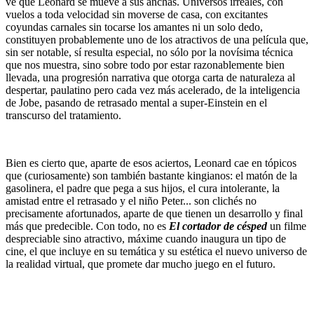
ve que Leonard se mueve a sus anchas. Universos irreales, con
vuelos a toda velocidad sin moverse de casa, con excitantes
coyundas carnales sin tocarse los amantes ni un solo dedo,
constituyen probablemente uno de los atractivos de una película que,
sin ser notable, sí resulta especial, no sólo por la novísima técnica
que nos muestra, sino sobre todo por estar razonablemente bien
llevada, una progresión narrativa que otorga carta de naturaleza al
despertar, paulatino pero cada vez más acelerado, de la inteligencia
de Jobe, pasando de retrasado mental a super-Einstein en el
transcurso del tratamiento.
Bien es cierto que, aparte de esos aciertos, Leonard cae en tópicos
que (curiosamente) son también bastante kingianos: el matón de la
gasolinera, el padre que pega a sus hijos, el cura intolerante, la
amistad entre el retrasado y el niño Peter... son clichés no
precisamente afortunados, aparte de que tienen un desarrollo y final
más que predecible. Con todo, no es
El cortador de césped
un filme
despreciable sino atractivo, máxime cuando inaugura un tipo de
cine, el que incluye en su temática y su estética el nuevo universo de
la realidad virtual, que promete dar mucho juego en el futuro.