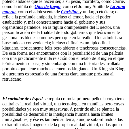
potencialidades que le hacen ser, a su pesar, mortífero, como Carrie,
como la niñita de
Ojos de fuego
, como el Johnny Smith de
La zona
muerta
, como el adolescente de
Christine
y un largo etcétera; o
refleja la profunda antipatía, incluso el temor, hacia el poder
establecido y, más concretamente hacia el gobierno y sus
organismos paralelos, en la figura omnipresente del Director, una
personificación de la frialdad de todo gobierno, que teóricamente
gestiona los bienes comunes pero que en la realidad los administra
buscando su conveniencia; incluso el final es un típico final
kingiano, teóricamente feliz pero abierto a tenebrosas consecuencias.
De esta forma nos encontramos con la peculiaridad de una película
con una prácticamente nula relación con el relato de King en el que
teóricamente se basa, y sin embargo con una historia desarrollada
por otros que tiene muchos elementos kingianos. Un King sin King,
si queremos expresarlo de una forma clara aunque próxima al
retruécano.
El cortador de césped
se reputa como la primera película cuyo tema
central es la realidad virtual, una tecnología en mantillas pero cuyas
posibilidades ya son muy sugestivas. A partir de ahí se plantea la
posibilidad de desarrollar la inteligencia humana hasta límites
inimaginables, y ése es también su tema, aunque subordinado a las
extraordinarias imágenes de la propia realidad virtual, en las que se