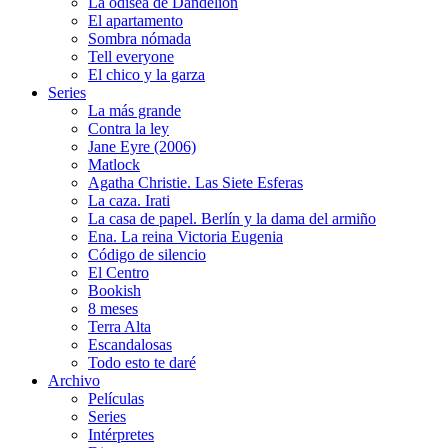
La odisea de Dandelion
El apartamento
Sombra nómada
Tell everyone
El chico y la garza
Series
La más grande
Contra la ley
Jane Eyre (2006)
Matlock
Agatha Christie. Las Siete Esferas
La caza. Irati
La casa de papel. Berlín y la dama del armiño
Ena. La reina Victoria Eugenia
Código de silencio
El Centro
Bookish
8 meses
Terra Alta
Escandalosas
Todo esto te daré
Archivo
Películas
Series
Intérpretes