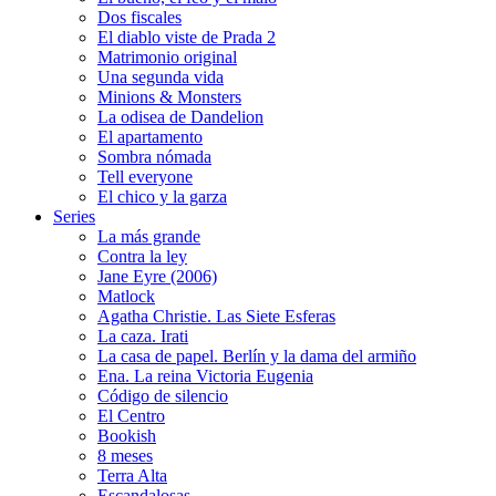
Dos fiscales
El diablo viste de Prada 2
Matrimonio original
Una segunda vida
Minions & Monsters
La odisea de Dandelion
El apartamento
Sombra nómada
Tell everyone
El chico y la garza
Series
La más grande
Contra la ley
Jane Eyre (2006)
Matlock
Agatha Christie. Las Siete Esferas
La caza. Irati
La casa de papel. Berlín y la dama del armiño
Ena. La reina Victoria Eugenia
Código de silencio
El Centro
Bookish
8 meses
Terra Alta
Escandalosas