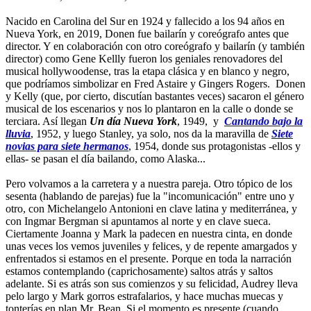
Nacido en Carolina del Sur en 1924 y fallecido a los 94 años en
Nueva York, en 2019, Donen fue bailarín y coreógrafo antes que
director. Y en colaboración con otro coreógrafo y bailarín (y también
director) como Gene Kellly fueron los geniales renovadores del
musical hollywoodense, tras la etapa clásica y en blanco y negro,
que podríamos simbolizar en Fred Astaire y Gingers Rogers. Donen
y Kelly (que, por cierto, discutían bastantes veces) sacaron el género
musical de los escenarios y nos lo plantaron en la calle o donde se
terciara. Así llegan
Un día Nueva York
, 1949, y
Cantando bajo la
lluvia
, 1952, y luego Stanley, ya solo, nos da la maravilla de
Siete
novias para siete hermanos
, 1954, donde sus protagonistas -ellos y
ellas- se pasan el día bailando, como Alaska...
Pero volvamos a la carretera y a nuestra pareja. Otro tópico de los
sesenta (hablando de parejas) fue la "incomunicación" entre uno y
otro, con Michelangelo Antonioni en clave latina y mediterránea, y
con Ingmar Bergman si apuntamos al norte y en clave sueca.
Ciertamente Joanna y Mark la padecen en nuestra cinta, en donde
unas veces los vemos juveniles y felices, y de repente amargados y
enfrentados si estamos en el presente. Porque en toda la narración
estamos contemplando (caprichosamente) saltos atrás y saltos
adelante. Si es atrás son sus comienzos y su felicidad, Audrey lleva
pelo largo y Mark gorros estrafalarios, y hace muchas muecas y
tonterías en plan Mr. Bean. Si el momento es presente (cuando