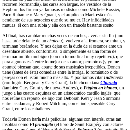
recorren Normandía), las caras son largas, los vestidos de la
Hepburn los firman ya famosos modistos como Michele Rossier,
Paco Rabanne o Mary Quant, y el arquitecto Mark está más
pendiente de sus negocios que de su mujer. Hay infidelidades
mutuas, él con una rubia y ella con un francés bastante sosito.
Al final, tras cambiar muchas veces de coches, averías sin fin (uno
hasta arde delante de un
chateau
), vuelven a la frontera, se miran, y
terminan besándose. Y nos dejan en la duda de si estamos ante un
desenlace abierto, conformista, o simplemente es una forma de
terminar un film ambiguo (con un tramo final muy repetitivo), que
para algunos está entre lo mejor de su autor, pero otros (y yo me
apunto) piensan que, aparte de sus musicales irrepetibles, Donen
tiene (antes de ésta) comedias entre la intriga, lo romántico o de
parejas con el listón mucho más alto. Y podríamos citar
Indiscreta
(con Ingrid Bergman y Cary Grant), la hitchcockiana
Charada
(también Cary Grant y de nuevo Audrey), o
Página en blanco
, un
juego a las cuatro esquinas en un aristocrático castillo inglés, que
nos reúne un reparto de lujo con Deborah Kerr y Jean Simmons
entre las damas, y Robert Mitchum, con el indispensable Cary
Grant, entre los caballeros.
Todavía Donen haría más películas, algunas con interés, otras tan
insólitas como
El principito
(el libro de Saint-Exupéry con actores
reales, como Gene Wilder o Bob Fosse),
Saturno 3
(un extraño film