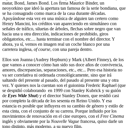
matar, Bond, James Bond. Los firma Maurice Binder, un
neoyorkino que ideó la apertura tan famosa de la serie bondiana, que
se ha consagrado como marca de la casa durante décadas.
Apoyándose esta vez en una música de alguien tan certero como
Henry Mancini, los créditos van apareciendo en simultáneo con
señales de tráfico, siluetas de árboles, flechas sobre negro que van
hacia una u otra dirección, indicaciones de prohibido, giros
obligatorios, etc.... hasta terminar con el nombre del director. Y
ahora, ya sí, vemos en imagen real un coche blanco por una
carretera inglesa,
of course
, con una pareja dentro.
Ellos son Joanna (Audrey Hepburn) y Mark (Albert Finney), de los
que vamos a conocer cómo han sido sus doce años de convivencia,
amores, discrepancias, separaciones, etc., etc... Pero esa historia no
va ser correlativa ni ordenada cronológicamente, sino que irá
saltando del presente al pasado, del pasado al presente una y otra
vez. Y quienes nos la cuentan son el guionista Frederic Raphael (que
se despidió colaborando en 1999 con Stanley Kubrick y su guión
de
Eyes Wide Shut
) y el director Stanley Donen, que residió casi
por completo la década de los sesenta en Reino Unido. Y esa
estancia es posible que influyera en su cambio de género y estilo de
esta cinta, con el conjunto de su carrera. Porque influido por los
movimientos de renovación en el cine europeo, con el
Free Cinema
inglés y obviamente por la
Nouvelle Vague
francesa, quiso darle un
tono distinto, más moderno, a su nuevo film.