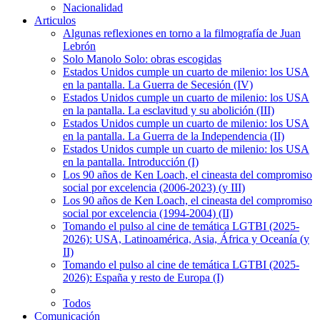
Nacionalidad
Articulos
Algunas reflexiones en torno a la filmografía de Juan
Lebrón
Solo Manolo Solo: obras escogidas
Estados Unidos cumple un cuarto de milenio: los USA
en la pantalla. La Guerra de Secesión (IV)
Estados Unidos cumple un cuarto de milenio: los USA
en la pantalla. La esclavitud y su abolición (III)
Estados Unidos cumple un cuarto de milenio: los USA
en la pantalla. La Guerra de la Independencia (II)
Estados Unidos cumple un cuarto de milenio: los USA
en la pantalla. Introducción (I)
Los 90 años de Ken Loach, el cineasta del compromiso
social por excelencia (2006-2023) (y III)
Los 90 años de Ken Loach, el cineasta del compromiso
social por excelencia (1994-2004) (II)
Tomando el pulso al cine de temática LGTBI (2025-
2026): USA, Latinoamérica, Asia, África y Oceanía (y
II)
Tomando el pulso al cine de temática LGTBI (2025-
2026): España y resto de Europa (I)
Todos
Comunicación