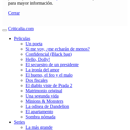
para mayor información.
Cerrar
Criticalia.com
Peliculas
Un poeta
Si me voy, ¿me echarán de menos?
Confidencial (Black bag)
Hello, Dolly!
El secuestro de un presidente
La ironía del amor
El bueno, el feo y el malo
Dos fiscales
El diablo viste de Prada 2
Matrimonio original
Una segunda vida
Minions & Monsters
La odisea de Dandelion
El apartamento
Sombra nómada
Series
La más grande