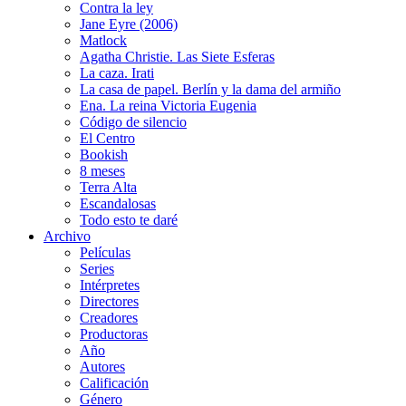
Contra la ley
Jane Eyre (2006)
Matlock
Agatha Christie. Las Siete Esferas
La caza. Irati
La casa de papel. Berlín y la dama del armiño
Ena. La reina Victoria Eugenia
Código de silencio
El Centro
Bookish
8 meses
Terra Alta
Escandalosas
Todo esto te daré
Archivo
Películas
Series
Intérpretes
Directores
Creadores
Productoras
Año
Autores
Calificación
Género