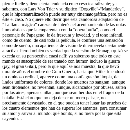
pierde fuelle y tiene cierta tendencia en exceso teatralizante; ya
sabemos, con Lars Von Trier y su díptico “Dogville”-“Manderley”,
que la hiperteatralización puede ser muy cinematográfica, pero no es
éste el caso. No quiere ello decir que esta candorosa adaptación de
“La flauta mágica” carezca de interés: el acentuamiento de las notas
humorísticas que la emparentan con la “opera buffa”, como el
personaje de Papageno, le da frescura y levedad, y el tono infantil,
como de cuento, de casi toda la película, le confiere una sensación
como de sueño, una apariencia de visión de duermevela ciertamente
atractiva. Pero también es verdad que la versión de Branagh quizá se
exceda en su perspectiva cuasi naïf: ya sabemos que todo en este
mundo es susceptible de ser tratado con humor, incluso la guerra
(¡ay, el gran Gila!), pero la que aquí se nos muestra, la que llevó
durante años el nombre de Gran Guerra, hasta que Hitler le endosó
un ominoso ordinal, aparece como una conflagración limpia, de
lindos uniformes de colores, donde los muertos no sangran, aunque
sean tiroteados; no revientan, aunque, alcanzados por obuses, salten
por los aires; apenas chillan, aunque sean heridos en el fragor de la
batalla. Está claro que no deja de ser un mero paisaje, no
precisamente devastado, en el que puedan tener lugar las pruebas de
los cuatro elementos que han de superar los amantes, para consumar
su amor y salvar al mundo: qué bonito, si no fuera por la que está
cayendo…