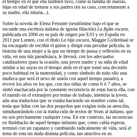
el tiempo en el que ella también tuvo, como la familia de marras,
hijas en edad de torturar a sus padres (en su caso, concretamente a
su madre, ella misma...).
Sobre la novela de Elena Ferrante (seudónimo bajo el que se
esconde una escritora italiana de ignota filiación)
La figlia oscura
,
publicada en 2006 en su país de origen por E/O y en España en
2011 por Lumen, con el título
La hija oscura
, Maggie Gyllenhaal se
ha encargado de escribir el guion y dirigir esta peculiar película, la
historia de una mujer a la que un tiempo de pausa y reflexión en su
vida, en una isla paradisíaca, le llevará, con los adecuados
catalizadores (para la ocasión, una joven madre y su niña de edad
similar a las suyas en el tiempo atrás en el que tomó una decisión
poco habitual en la maternidad, y como símbolo de todo ello una
muñeca que será el nexo de unión con aquel tiempo pasado), a
revivir los años en los que, con dos niñas de como 6 ó 7 años, se
sintió machacada por la constante recurrencia de estas hacia ella, con
el marido en el extranjero por temas de trabajo, mientras la joven,
aún una traductora que se estaba haciendo un nombre como tal,
tenía que lidiar con las dos pequeñas que exigían toda su atención,
simultaneándolo con la traducción de textos de Yeats al italiano, que
no son precisamente cualquier cosa. En ese contexto, las secuencias
en flashbacks de aquel tiempo infausto que, como cabía esperar,
terminó con un zapatazo y cambiando radicalmente de vida, será el
tema de esta sin duda distinta película, tan atractiva en su