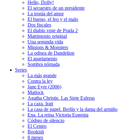
Hello, Dolly!
El secuestro de un presidente
La ironía del amor
El bueno, el feo y el malo
Dos fiscales
El diablo viste de Prada 2
Matrimonio original
Una segunda vida
Minions & Monsters
La odisea de Dandelion
El apartamento
Sombra nómada
Series
La más grande
Contra la ley
Jane Eyre (2006)
Matlock
Agatha Christie. Las Siete Esferas
La caza. Irati
La casa de papel. Berlín y la dama del armiño
Ena. La reina Victoria Eugenia
Código de silencio
El Centro
Bookish
8 meses