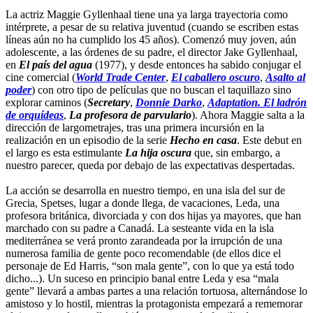
La actriz Maggie Gyllenhaal tiene una ya larga trayectoria como
intérprete, a pesar de su relativa juventud (cuando se escriben estas
líneas aún no ha cumplido los 45 años). Comenzó muy joven, aún
adolescente, a las órdenes de su padre, el director Jake Gyllenhaal,
en
El país del agua
(1977), y desde entonces ha sabido conjugar el
cine comercial (
World Trade Center
,
El caballero oscuro
,
Asalto al
poder
) con otro tipo de películas que no buscan el taquillazo sino
explorar caminos (
Secretary
,
Donnie Darko
,
Adaptation. El ladrón
de orquídeas
,
La profesora de parvulario
). Ahora Maggie salta a la
dirección de largometrajes, tras una primera incursión en la
realización en un episodio de la serie
Hecho en casa
. Este debut en
el largo es esta estimulante
La hija oscura
que, sin embargo, a
nuestro parecer, queda por debajo de las expectativas despertadas.
La acción se desarrolla en nuestro tiempo, en una isla del sur de
Grecia, Spetses, lugar a donde llega, de vacaciones, Leda, una
profesora británica, divorciada y con dos hijas ya mayores, que han
marchado con su padre a Canadá. La sesteante vida en la isla
mediterránea se verá pronto zarandeada por la irrupción de una
numerosa familia de gente poco recomendable (de ellos dice el
personaje de Ed Harris, “son mala gente”, con lo que ya está todo
dicho...). Un suceso en principio banal entre Leda y esa “mala
gente” llevará a ambas partes a una relación tortuosa, alternándose lo
amistoso y lo hostil, mientras la protagonista empezará a rememorar