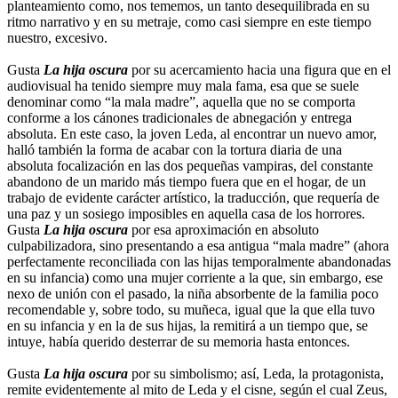
planteamiento como, nos tememos, un tanto desequilibrada en su
ritmo narrativo y en su metraje, como casi siempre en este tiempo
nuestro, excesivo.
Gusta
La hija oscura
por su acercamiento hacia una figura que en el
audiovisual ha tenido siempre muy mala fama, esa que se suele
denominar como “la mala madre”, aquella que no se comporta
conforme a los cánones tradicionales de abnegación y entrega
absoluta. En este caso, la joven Leda, al encontrar un nuevo amor,
halló también la forma de acabar con la tortura diaria de una
absoluta focalización en las dos pequeñas vampiras, del constante
abandono de un marido más tiempo fuera que en el hogar, de un
trabajo de evidente carácter artístico, la traducción, que requería de
una paz y un sosiego imposibles en aquella casa de los horrores.
Gusta
La hija oscura
por esa aproximación en absoluto
culpabilizadora, sino presentando a esa antigua “mala madre” (ahora
perfectamente reconciliada con las hijas temporalmente abandonadas
en su infancia) como una mujer corriente a la que, sin embargo, ese
nexo de unión con el pasado, la niña absorbente de la familia poco
recomendable y, sobre todo, su muñeca, igual que la que ella tuvo
en su infancia y en la de sus hijas, la remitirá a un tiempo que, se
intuye, había querido desterrar de su memoria hasta entonces.
Gusta
La hija oscura
por su simbolismo; así, Leda, la protagonista,
remite evidentemente al mito de Leda y el cisne, según el cual Zeus,