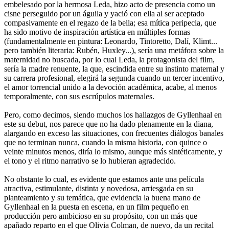
embelesado por la hermosa Leda, hizo acto de presencia como un
cisne perseguido por un águila y yació con ella al ser aceptado
compasivamente en el regazo de la bella; esa mítica peripecia, que
ha sido motivo de inspiración artística en múltiples formas
(fundamentalmente en pintura: Leonardo, Tintoretto, Dalí, Klimt...
pero también literaria: Rubén, Huxley...), sería una metáfora sobre la
maternidad no buscada, por lo cual Leda, la protagonista del film,
sería la madre renuente, la que, escindida entre su instinto maternal y
su carrera profesional, elegirá la segunda cuando un tercer incentivo,
el amor torrencial unido a la devoción académica, acabe, al menos
temporalmente, con sus escrúpulos maternales.
Pero, como decimos, siendo muchos los hallazgos de Gyllenhaal en
este su debut, nos parece que no ha dado plenamente en la diana,
alargando en exceso las situaciones, con frecuentes diálogos banales
que no terminan nunca, cuando la misma historia, con quince o
veinte minutos menos, diría lo mismo, aunque más sintéticamente, y
el tono y el ritmo narrativo se lo hubieran agradecido.
No obstante lo cual, es evidente que estamos ante una película
atractiva, estimulante, distinta y novedosa, arriesgada en su
planteamiento y su temática, que evidencia la buena mano de
Gyllenhaal en la puesta en escena, en un film pequeño en
producción pero ambicioso en su propósito, con un más que
apañado reparto en el que Olivia Colman, de nuevo, da un recital