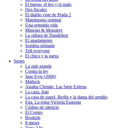
El bueno, el feo y el malo
Dos fiscales
El diablo viste de Prada 2
Matrimonio original
Una segunda vida
Minions & Monsters
La odisea de Dandelion
El apartamento
Sombra nómada
Tell everyone
El chico y la garza
Series
La más grande
Contra la ley
Jane Eyre (2006)
Matlock
Agatha Christie. Las Siete Esferas
La caza. Irati
La casa de papel. Berlín y la dama del armiño
Ena. La reina Victoria Eugenia
Código de silencio
El Centro
Bookish
8 meses
Terra Alta