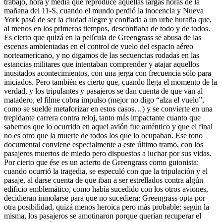
trabajo, hora y media que reproduce aquellas largas horas de la
mañana del 11-S, cuando el mundo perdió la inocencia y Nueva
York pasó de ser la ciudad alegre y confiada a un urbe huraña que,
al menos en los primeros tiempos, desconfiaba de todo y de todos.
Es cierto que quizá en la película de Greengrass se abusa de las
escenas ambientadas en el control de vuelo del espacio aéreo
norteamericano, y no digamos de las secuencias rodadas en las
estancias militares que intentaban comprender y atajar aquellos
inusitados acontecimientos, con una jerga con frecuencia sólo para
iniciados. Pero también es cierto que, cuando llega el momento de la
verdad, y los tripulantes y pasajeros se dan cuenta de que van al
matadero, el filme cobra impulso (mejor no digo “alza el vuelo”,
como se suelde metaforizar en estos casos…) y se convierte en una
trepidante carrera contra reloj, tanto más impactante cuanto que
sabemos que lo ocurrido en aquel avión fue auténtico y que el final
no es otro que la muerte de todos los que lo ocupaban. Ese tono
documental conviene especialmente a este último tramo, con los
pasajeros muertos de miedo pero dispuestos a luchar por sus vidas.
Por cierto que ése es un acierto de Greengrass como guionista:
cuando ocurrió la tragedia, se especuló con que la tripulación y el
pasaje, al darse cuenta de que iban a ser estrellados contra algún
edificio emblemático, como había sucedido con los otros aviones,
decidieran inmolarse para que no sucediera; Greengrass opta por
otra posibilidad, quizá menos heroica pero más probable: según la
misma, los pasajeros se amotinaron porque querían recuperar el