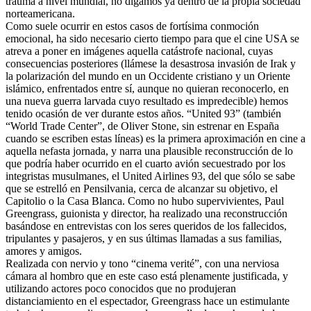
trauma a nivel mundial, no digamos ya dentro de la propia sociedad
norteamericana.
Como suele ocurrir en estos casos de fortísima conmoción
emocional, ha sido necesario cierto tiempo para que el cine USA se
atreva a poner en imágenes aquella catástrofe nacional, cuyas
consecuencias posteriores (llámese la desastrosa invasión de Irak y
la polarización del mundo en un Occidente cristiano y un Oriente
islámico, enfrentados entre sí, aunque no quieran reconocerlo, en
una nueva guerra larvada cuyo resultado es impredecible) hemos
tenido ocasión de ver durante estos años. “United 93” (también
“World Trade Center”, de Oliver Stone, sin estrenar en España
cuando se escriben estas líneas) es la primera aproximación en cine a
aquella nefasta jornada, y narra una plausible reconstrucción de lo
que podría haber ocurrido en el cuarto avión secuestrado por los
integristas musulmanes, el United Airlines 93, del que sólo se sabe
que se estrelló en Pensilvania, cerca de alcanzar su objetivo, el
Capitolio o la Casa Blanca. Como no hubo supervivientes, Paul
Greengrass, guionista y director, ha realizado una reconstrucción
basándose en entrevistas con los seres queridos de los fallecidos,
tripulantes y pasajeros, y en sus últimas llamadas a sus familias,
amores y amigos.
Realizada con nervio y tono “cinema verité”, con una nerviosa
cámara al hombro que en este caso está plenamente justificada, y
utilizando actores poco conocidos que no produjeran
distanciamiento en el espectador, Greengrass hace un estimulante