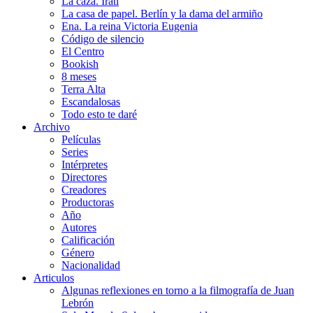
La caza. Irati
La casa de papel. Berlín y la dama del armiño
Ena. La reina Victoria Eugenia
Código de silencio
El Centro
Bookish
8 meses
Terra Alta
Escandalosas
Todo esto te daré
Archivo
Películas
Series
Intérpretes
Directores
Creadores
Productoras
Año
Autores
Calificación
Género
Nacionalidad
Articulos
Algunas reflexiones en torno a la filmografía de Juan
Lebrón