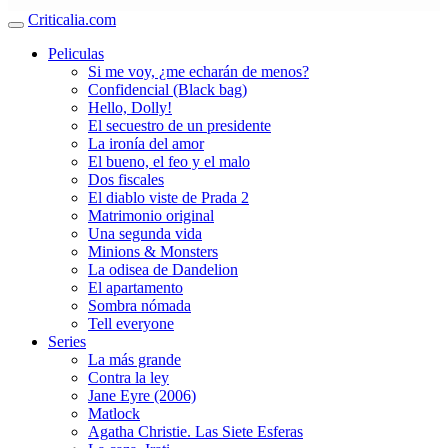
Criticalia.com
Peliculas
Si me voy, ¿me echarán de menos?
Confidencial (Black bag)
Hello, Dolly!
El secuestro de un presidente
La ironía del amor
El bueno, el feo y el malo
Dos fiscales
El diablo viste de Prada 2
Matrimonio original
Una segunda vida
Minions & Monsters
La odisea de Dandelion
El apartamento
Sombra nómada
Tell everyone
Series
La más grande
Contra la ley
Jane Eyre (2006)
Matlock
Agatha Christie. Las Siete Esferas