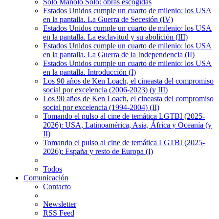
Solo Manolo Solo: obras escogidas
Estados Unidos cumple un cuarto de milenio: los USA
en la pantalla. La Guerra de Secesión (IV)
Estados Unidos cumple un cuarto de milenio: los USA
en la pantalla. La esclavitud y su abolición (III)
Estados Unidos cumple un cuarto de milenio: los USA
en la pantalla. La Guerra de la Independencia (II)
Estados Unidos cumple un cuarto de milenio: los USA
en la pantalla. Introducción (I)
Los 90 años de Ken Loach, el cineasta del compromiso
social por excelencia (2006-2023) (y III)
Los 90 años de Ken Loach, el cineasta del compromiso
social por excelencia (1994-2004) (II)
Tomando el pulso al cine de temática LGTBI (2025-
2026): USA, Latinoamérica, Asia, África y Oceanía (y
II)
Tomando el pulso al cine de temática LGTBI (2025-
2026): España y resto de Europa (I)
Todos
Comunicación
Contacto
Newsletter
RSS Feed