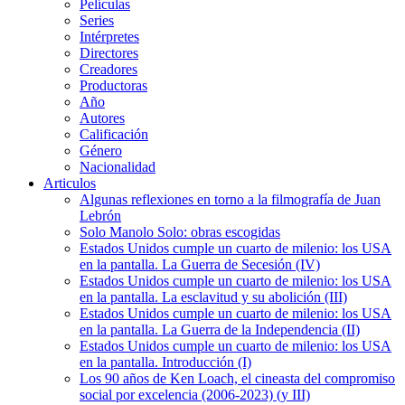
Películas
Series
Intérpretes
Directores
Creadores
Productoras
Año
Autores
Calificación
Género
Nacionalidad
Articulos
Algunas reflexiones en torno a la filmografía de Juan
Lebrón
Solo Manolo Solo: obras escogidas
Estados Unidos cumple un cuarto de milenio: los USA
en la pantalla. La Guerra de Secesión (IV)
Estados Unidos cumple un cuarto de milenio: los USA
en la pantalla. La esclavitud y su abolición (III)
Estados Unidos cumple un cuarto de milenio: los USA
en la pantalla. La Guerra de la Independencia (II)
Estados Unidos cumple un cuarto de milenio: los USA
en la pantalla. Introducción (I)
Los 90 años de Ken Loach, el cineasta del compromiso
social por excelencia (2006-2023) (y III)