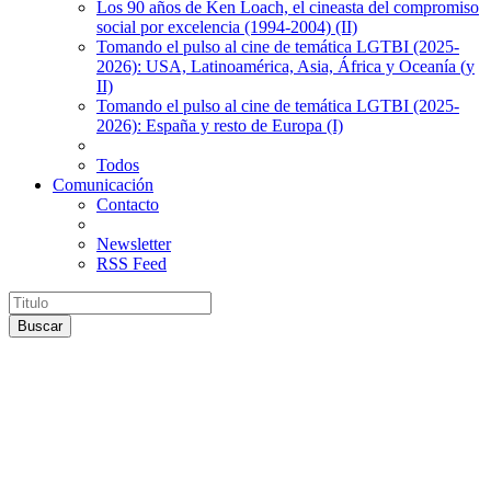
Los 90 años de Ken Loach, el cineasta del compromiso
social por excelencia (1994-2004) (II)
Tomando el pulso al cine de temática LGTBI (2025-
2026): USA, Latinoamérica, Asia, África y Oceanía (y
II)
Tomando el pulso al cine de temática LGTBI (2025-
2026): España y resto de Europa (I)
Todos
Comunicación
Contacto
Newsletter
RSS Feed
Buscar