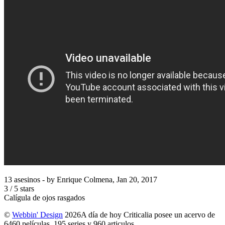
13 asesinos
- by
Enrique Colmena
,
Jan 20, 2017
3
/
5
stars
Calígula de ojos rasgados
©
Webbin' Design
2026
A día de hoy Criticalia posee un acervo de
6460 películas, 195 series y 960 articulos