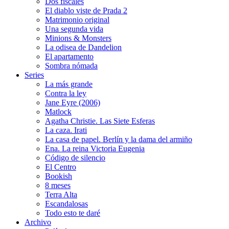
Dos fiscales
El diablo viste de Prada 2
Matrimonio original
Una segunda vida
Minions & Monsters
La odisea de Dandelion
El apartamento
Sombra nómada
Series
La más grande
Contra la ley
Jane Eyre (2006)
Matlock
Agatha Christie. Las Siete Esferas
La caza. Irati
La casa de papel. Berlín y la dama del armiño
Ena. La reina Victoria Eugenia
Código de silencio
El Centro
Bookish
8 meses
Terra Alta
Escandalosas
Todo esto te daré
Archivo