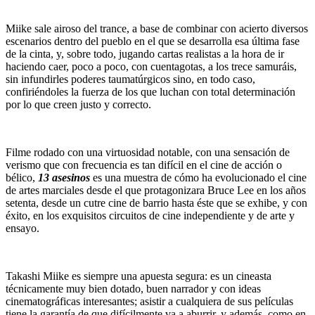
Miike sale airoso del trance, a base de combinar con acierto diversos
escenarios dentro del pueblo en el que se desarrolla esa última fase
de la cinta, y, sobre todo, jugando cartas realistas a la hora de ir
haciendo caer, poco a poco, con cuentagotas, a los trece samuráis,
sin infundirles poderes taumatúrgicos sino, en todo caso,
confiriéndoles la fuerza de los que luchan con total determinación
por lo que creen justo y correcto.
Filme rodado con una virtuosidad notable, con una sensación de
verismo que con frecuencia es tan difícil en el cine de acción o
bélico,
13 asesinos
es una muestra de cómo ha evolucionado el cine
de artes marciales desde el que protagonizara Bruce Lee en los años
setenta, desde un cutre cine de barrio hasta éste que se exhibe, y con
éxito, en los exquisitos circuitos de cine independiente y de arte y
ensayo.
Takashi Miike es siempre una apuesta segura: es un cineasta
técnicamente muy bien dotado, buen narrador y con ideas
cinematográficas interesantes; asistir a cualquiera de sus películas
tiene la garantía de que difícilmente va a aburrir, y además, como en