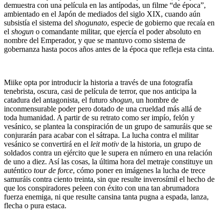
demuestra con una película en las antípodas, un filme “de época”,
ambientado en el Japón de mediados del siglo XIX, cuando aún
subsistía el sistema del
shogunato
, especie de gobierno que recaía en
el
shogun
o comandante militar, que ejercía el poder absoluto en
nombre del Emperador, y que se mantuvo como sistema de
gobernanza hasta pocos años antes de la época que refleja esta cinta.
Miike opta por introducir la historia a través de una fotografía
tenebrista, oscura, casi de película de terror, que nos anticipa la
catadura del antagonista, el futuro
shogun
, un hombre de
inconmensurable poder pero dotado de una crueldad más allá de
toda humanidad. A partir de su retrato como ser impío, felón y
vesánico, se plantea la conspiración de un grupo de samuráis que se
conjurarán para acabar con el sátrapa. La lucha contra el militar
vesánico se convertirá en el
leit motiv
de la historia, un grupo de
soldados contra un ejército que le supera en número en una relación
de uno a diez. Así las cosas, la última hora del metraje constituye un
auténtico
tour de force
, cómo poner en imágenes la lucha de trece
samuráis contra ciento treinta, sin que resulte inverosímil el hecho de
que los conspiradores peleen con éxito con una tan abrumadora
fuerza enemiga, ni que resulte cansina tanta pugna a espada, lanza,
flecha o pura estaca.