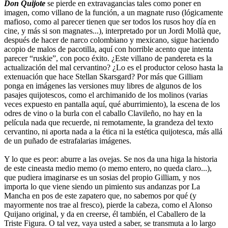
Don Quijote
se pierde en extravagancias tales como poner en
imagen, como villano de la función, a un magnate ruso (lógicamente
mafioso, como al parecer tienen que ser todos los rusos hoy día en
cine, y más si son magnates...), interpretado por un Jordi Mollà que,
después de hacer de narco colombiano y mexicano, sigue haciendo
acopio de malos de pacotilla, aquí con horrible acento que intenta
parecer “ruskie”, con poco éxito. ¿Este villano de pandereta es la
actualización del mal cervantino? ¿Lo es el productor celoso hasta la
extenuación que hace Stellan Skarsgard? Por más que Gilliam
ponga en imágenes las versiones muy libres de algunos de los
pasajes quijotescos, como el archimanido de los molinos (varias
veces expuesto en pantalla aquí, qué aburrimiento), la escena de los
odres de vino o la burla con el caballo Clavileño, no hay en la
película nada que recuerde, ni remotamente, la grandeza del texto
cervantino, ni aporta nada a la ética ni la estética quijotesca, más allá
de un puñado de estrafalarias imágenes.
Y lo que es peor: aburre a las ovejas. Se nos da una higa la historia
de este cineasta medio memo (o memo entero, no queda claro...),
que pudiera imaginarse es un sosias del propio Gilliam, y nos
importa lo que viene siendo un pimiento sus andanzas por La
Mancha en pos de este zapatero que, no sabemos por qué (y
mayormente nos trae al fresco), pierde la cabeza, como el Alonso
Quijano original, y da en creerse, él también, el Caballero de la
Triste Figura. O tal vez, vaya usted a saber, se transmuta a lo largo