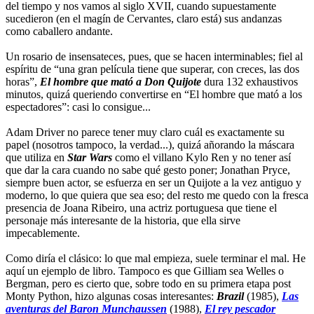
del tiempo y nos vamos al siglo XVII, cuando supuestamente
sucedieron (en el magín de Cervantes, claro está) sus andanzas
como caballero andante.
Un rosario de insensateces, pues, que se hacen interminables; fiel al
espíritu de “una gran película tiene que superar, con creces, las dos
horas”,
El hombre que mató a Don Quijote
dura 132 exhaustivos
minutos, quizá queriendo convertirse en “El hombre que mató a los
espectadores”: casi lo consigue...
Adam Driver no parece tener muy claro cuál es exactamente su
papel (nosotros tampoco, la verdad...), quizá añorando la máscara
que utiliza en
Star Wars
como el villano Kylo Ren y no tener así
que dar la cara cuando no sabe qué gesto poner; Jonathan Pryce,
siempre buen actor, se esfuerza en ser un Quijote a la vez antiguo y
moderno, lo que quiera que sea eso; del resto me quedo con la fresca
presencia de Joana Ribeiro, una actriz portuguesa que tiene el
personaje más interesante de la historia, que ella sirve
impecablemente.
Como diría el clásico: lo que mal empieza, suele terminar el mal. He
aquí un ejemplo de libro. Tampoco es que Gilliam sea Welles o
Bergman, pero es cierto que, sobre todo en su primera etapa post
Monty Python, hizo algunas cosas interesantes:
Brazil
(1985),
Las
aventuras del Baron Munchaussen
(1988),
El rey pescador