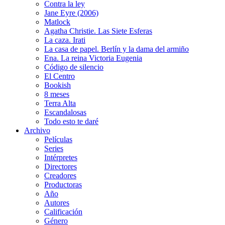
Contra la ley
Jane Eyre (2006)
Matlock
Agatha Christie. Las Siete Esferas
La caza. Irati
La casa de papel. Berlín y la dama del armiño
Ena. La reina Victoria Eugenia
Código de silencio
El Centro
Bookish
8 meses
Terra Alta
Escandalosas
Todo esto te daré
Archivo
Películas
Series
Intérpretes
Directores
Creadores
Productoras
Año
Autores
Calificación
Género