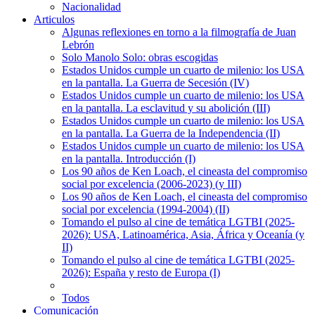
Nacionalidad
Articulos
Algunas reflexiones en torno a la filmografía de Juan
Lebrón
Solo Manolo Solo: obras escogidas
Estados Unidos cumple un cuarto de milenio: los USA
en la pantalla. La Guerra de Secesión (IV)
Estados Unidos cumple un cuarto de milenio: los USA
en la pantalla. La esclavitud y su abolición (III)
Estados Unidos cumple un cuarto de milenio: los USA
en la pantalla. La Guerra de la Independencia (II)
Estados Unidos cumple un cuarto de milenio: los USA
en la pantalla. Introducción (I)
Los 90 años de Ken Loach, el cineasta del compromiso
social por excelencia (2006-2023) (y III)
Los 90 años de Ken Loach, el cineasta del compromiso
social por excelencia (1994-2004) (II)
Tomando el pulso al cine de temática LGTBI (2025-
2026): USA, Latinoamérica, Asia, África y Oceanía (y
II)
Tomando el pulso al cine de temática LGTBI (2025-
2026): España y resto de Europa (I)
Todos
Comunicación