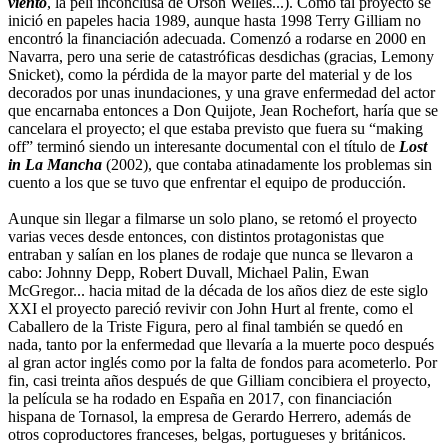
viento
, la peli inconclusa de Orson Welles...). Como tal proyecto se
inició en papeles hacia 1989, aunque hasta 1998 Terry Gilliam no
encontró la financiación adecuada. Comenzó a rodarse en 2000 en
Navarra, pero una serie de catastróficas desdichas (gracias, Lemony
Snicket), como la pérdida de la mayor parte del material y de los
decorados por unas inundaciones, y una grave enfermedad del actor
que encarnaba entonces a Don Quijote, Jean Rochefort, haría que se
cancelara el proyecto; el que estaba previsto que fuera su “making
off” terminó siendo un interesante documental con el título de
Lost
in La Mancha
(2002), que contaba atinadamente los problemas sin
cuento a los que se tuvo que enfrentar el equipo de producción.
Aunque sin llegar a filmarse un solo plano, se retomó el proyecto
varias veces desde entonces, con distintos protagonistas que
entraban y salían en los planes de rodaje que nunca se llevaron a
cabo: Johnny Depp, Robert Duvall, Michael Palin, Ewan
McGregor... hacia mitad de la década de los años diez de este siglo
XXI el proyecto pareció revivir con John Hurt al frente, como el
Caballero de la Triste Figura, pero al final también se quedó en
nada, tanto por la enfermedad que llevaría a la muerte poco después
al gran actor inglés como por la falta de fondos para acometerlo. Por
fin, casi treinta años después de que Gilliam concibiera el proyecto,
la película se ha rodado en España en 2017, con financiación
hispana de Tornasol, la empresa de Gerardo Herrero, además de
otros coproductores franceses, belgas, portugueses y británicos.