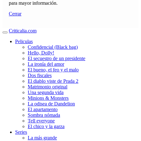
para mayor información.
Cerrar
Criticalia.com
Peliculas
Confidencial (Black bag)
Hello, Dolly!
El secuestro de un presidente
La ironía del amor
El bueno, el feo y el malo
Dos fiscales
El diablo viste de Prada 2
Matrimonio original
Una segunda vida
Minions & Monsters
La odisea de Dandelion
El apartamento
Sombra nómada
Tell everyone
El chico y la garza
Series
La más grande