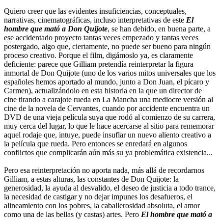
Quiero creer que las evidentes insuficiencias, conceptuales,
narrativas, cinematográficas, incluso interpretativas de este
El
hombre que mató a Don Quijote
, se han debido, en buena parte, a
ese accidentado proyecto tantas veces empezado y tantas veces
postergado, algo que, ciertamente, no puede ser bueno para ningún
proceso creativo. Porque el film, digámoslo ya, es claramente
deficiente: parece que Gilliam pretendía reinterpretar la figura
inmortal de Don Quijote (uno de los varios mitos universales que los
españoles hemos aportado al mundo, junto a Don Juan, el pícaro y
Carmen), actualizándolo en esta historia en la que un director de
cine tirando a carajote rueda en La Mancha una mediocre versión al
cine de la novela de Cervantes, cuando por accidente encuentra un
DVD de una vieja película suya que rodó al comienzo de su carrera,
muy cerca del lugar, lo que le hace acercarse al sitio para rememorar
aquel rodaje que, intuye, puede insuflar un nuevo aliento creativo a
la película que rueda. Pero entonces se enredará en algunos
conflictos que complicarán aún más su ya problemática existencia...
Pero esa reinterpretación no aporta nada, más allá de recordarnos
Gilliam, a estas alturas, las constantes de Don Quijote: la
generosidad, la ayuda al desvalido, el deseo de justicia a todo trance,
la necesidad de castigar y no dejar impunes los desafueros, el
alineamiento con los pobres, la caballerosidad absoluta, el amor
como una de las bellas (y castas) artes. Pero
El hombre que mató a