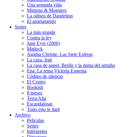
Una segunda vida
Minions & Monsters
La odisea de Dandelion
El apartamento
Series
La más grande
Contra la ley
Jane Eyre (2006)
Matlock
Agatha Christie. Las Siete Esferas
La caza. Irati
La casa de papel. Berlín y la dama del armiño
Ena. La reina Victoria Eugenia
Código de silencio
El Centro
Bookish
8 meses
Terra Alta
Escandalosas
Todo esto te daré
Archivo
Películas
Series
Intérpretes
Directores