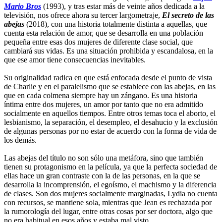
Mario Bros
(1993), y tras estar más de veinte años dedicada a la
televisión, nos ofrece ahora su tercer largometraje,
El secreto de las
abejas
(2018), con una historia totalmente distinta a aquellas, que
cuenta esta relación de amor, que se desarrolla en una población
pequeña entre esas dos mujeres de diferente clase social, que
cambiará sus vidas. Es una situación prohibida y escandalosa, en la
que ese amor tiene consecuencias inevitables.
Su originalidad radica en que está enfocada desde el punto de vista
de Charlie y en el paralelismo que se establece con las abejas, en las
que en cada colmena siempre hay un zángano. Es una historia
íntima entre dos mujeres, un amor por tanto que no era admitido
socialmente en aquellos tiempos. Entre otros temas toca el aborto, el
lesbianismo, la separación, el desempleo, el desahucio y la exclusión
de algunas personas por no estar de acuerdo con la forma de vida de
los demás.
Las abejas del título no son sólo una metáfora, sino que también
tienen su protagonismo en la película, ya que la perfecta sociedad de
ellas hace un gran contraste con la de las personas, en la que se
desarrolla la incomprensión, el egoísmo, el machismo y la diferencia
de clases. Son dos mujeres socialmente marginadas, Lydia no cuenta
con recursos, se mantiene sola, mientras que Jean es rechazada por
la rumorología del lugar, entre otras cosas por ser doctora, algo que
no era habitual en esos años y estaba mal visto.