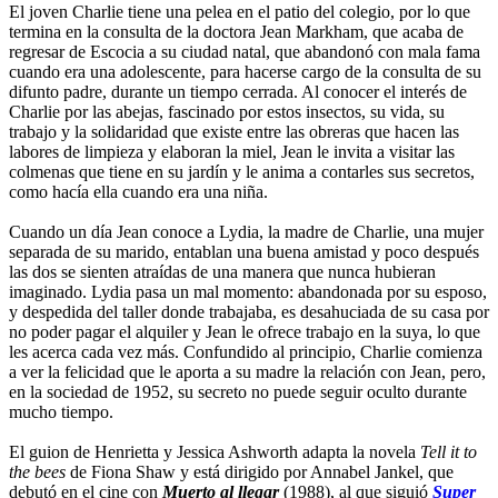
El joven Charlie tiene una pelea en el patio del colegio, por lo que
termina en la consulta de la doctora Jean Markham, que acaba de
regresar de Escocia a su ciudad natal, que abandonó con mala fama
cuando era una adolescente, para hacerse cargo de la consulta de su
difunto padre, durante un tiempo cerrada. Al conocer el interés de
Charlie por las abejas, fascinado por estos insectos, su vida, su
trabajo y la solidaridad que existe entre las obreras que hacen las
labores de limpieza y elaboran la miel, Jean le invita a visitar las
colmenas que tiene en su jardín y le anima a contarles sus secretos,
como hacía ella cuando era una niña.
Cuando un día Jean conoce a Lydia, la madre de Charlie, una mujer
separada de su marido, entablan una buena amistad y poco después
las dos se sienten atraídas de una manera que nunca hubieran
imaginado. Lydia pasa un mal momento: abandonada por su esposo,
y despedida del taller donde trabajaba, es desahuciada de su casa por
no poder pagar el alquiler y Jean le ofrece trabajo en la suya, lo que
les acerca cada vez más. Confundido al principio, Charlie comienza
a ver la felicidad que le aporta a su madre la relación con Jean, pero,
en la sociedad de 1952, su secreto no puede seguir oculto durante
mucho tiempo.
El guion de Henrietta y Jessica Ashworth adapta la novela
Tell it to
the bees
de Fiona Shaw y está dirigido por Annabel Jankel, que
debutó en el cine con
Muerto al llegar
(1988), al que siguió
Super