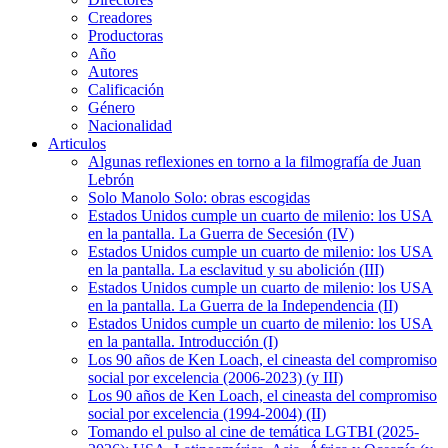
Creadores
Productoras
Año
Autores
Calificación
Género
Nacionalidad
Articulos
Algunas reflexiones en torno a la filmografía de Juan
Lebrón
Solo Manolo Solo: obras escogidas
Estados Unidos cumple un cuarto de milenio: los USA
en la pantalla. La Guerra de Secesión (IV)
Estados Unidos cumple un cuarto de milenio: los USA
en la pantalla. La esclavitud y su abolición (III)
Estados Unidos cumple un cuarto de milenio: los USA
en la pantalla. La Guerra de la Independencia (II)
Estados Unidos cumple un cuarto de milenio: los USA
en la pantalla. Introducción (I)
Los 90 años de Ken Loach, el cineasta del compromiso
social por excelencia (2006-2023) (y III)
Los 90 años de Ken Loach, el cineasta del compromiso
social por excelencia (1994-2004) (II)
Tomando el pulso al cine de temática LGTBI (2025-