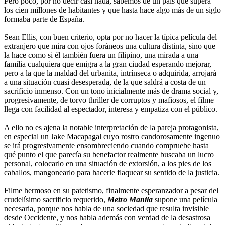
Pero poco, por no decir casi nada, sabemos de un país que supera
los cien millones de habitantes y que hasta hace algo más de un siglo
formaba parte de España.
Sean Ellis, con buen criterio, opta por no hacer la típica película del
extranjero que mira con ojos foráneos una cultura distinta, sino que
la hace como si él también fuera un filipino, una mirada a una
familia cualquiera que emigra a la gran ciudad esperando mejorar,
pero a la que la maldad del urbanita, intrínseca o adquirida, arrojará
a una situación cuasi desesperada, de la que saldrá a costa de un
sacrificio inmenso. Con un tono inicialmente más de drama social y,
progresivamente, de torvo thriller de corruptos y mafiosos, el filme
llega con facilidad al espectador, interesa y empatiza con el público.
A ello no es ajena la notable interpretación de la pareja protagonista,
en especial un Jake Macapagal cuyo rostro candorosamente ingenuo
se irá progresivamente ensombreciendo cuando compruebe hasta
qué punto el que parecía su benefactor realmente buscaba un lucro
personal, colocarlo en una situación de extorsión, a los pies de los
caballos, mangonearlo para hacerle flaquear su sentido de la justicia.
Filme hermoso en su patetismo, finalmente esperanzador a pesar del
crudelísimo sacrificio requerido,
Metro Manila
supone una película
necesaria, porque nos habla de una sociedad que resulta invisible
desde Occidente, y nos habla además con verdad de la desastrosa