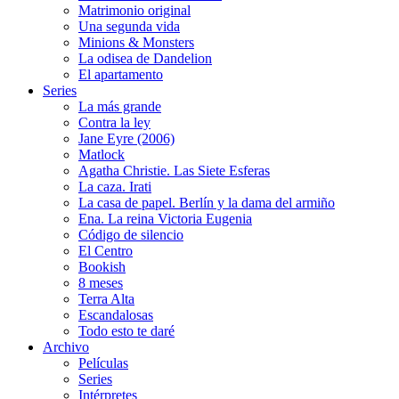
Matrimonio original
Una segunda vida
Minions & Monsters
La odisea de Dandelion
El apartamento
Series
La más grande
Contra la ley
Jane Eyre (2006)
Matlock
Agatha Christie. Las Siete Esferas
La caza. Irati
La casa de papel. Berlín y la dama del armiño
Ena. La reina Victoria Eugenia
Código de silencio
El Centro
Bookish
8 meses
Terra Alta
Escandalosas
Todo esto te daré
Archivo
Películas
Series
Intérpretes