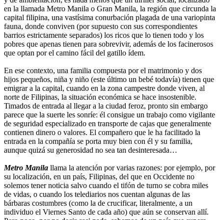
en la llamada Metro Manila o Gran Manila, la región que circunda la
capital filipina, una vastísima conurbación plagada de una variopinta
fauna, donde conviven (por supuesto con sus correspondientes
barrios estrictamente separados) los ricos que lo tienen todo y los
pobres que apenas tienen para sobrevivir, además de los facinerosos
que optan por el camino fácil del gatillo ídem.
En ese contexto, una familia compuesta por el matrimonio y dos
hijos pequeños, niña y niño (este último un bebé todavía) tienen que
emigrar a la capital, cuando en la zona campestre donde viven, al
norte de Filipinas, la situación económica se hace insostenible.
Timados de entrada al llegar a la ciudad feroz, pronto sin embargo
parece que la suerte les sonríe: él consigue un trabajo como vigilante
de seguridad especializado en transporte de cajas que generalmente
contienen dinero o valores. El compañero que le ha facilitado la
entrada en la compañía se porta muy bien con él y su familia,
aunque quizá su generosidad no sea tan desinteresada…
Metro Manila
llama la atención por varias razones: por ejemplo, por
su localización, en un país, Filipinas, del que en Occidente no
solemos tener noticia salvo cuando el tifón de turno se cobra miles
de vidas, o cuando los telediarios nos cuentan algunas de las
bárbaras costumbres (como la de crucificar, literalmente, a un
individuo el Viernes Santo de cada año) que aún se conservan allí.