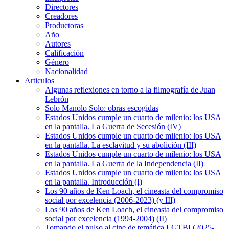
Directores
Creadores
Productoras
Año
Autores
Calificación
Género
Nacionalidad
Articulos
Algunas reflexiones en torno a la filmografía de Juan
Lebrón
Solo Manolo Solo: obras escogidas
Estados Unidos cumple un cuarto de milenio: los USA
en la pantalla. La Guerra de Secesión (IV)
Estados Unidos cumple un cuarto de milenio: los USA
en la pantalla. La esclavitud y su abolición (III)
Estados Unidos cumple un cuarto de milenio: los USA
en la pantalla. La Guerra de la Independencia (II)
Estados Unidos cumple un cuarto de milenio: los USA
en la pantalla. Introducción (I)
Los 90 años de Ken Loach, el cineasta del compromiso
social por excelencia (2006-2023) (y III)
Los 90 años de Ken Loach, el cineasta del compromiso
social por excelencia (1994-2004) (II)
Tomando el pulso al cine de temática LGTBI (2025-