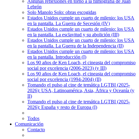
Algunas reflexiones en torno a la filmografía de Juan
Lebrón
Solo Manolo Solo: obras escogidas
Estados Unidos cumple un cuarto de milenio: los USA
en la pantalla. La Guerra de Secesión (IV)
Estados Unidos cumple un cuarto de milenio: los USA
en la pantalla. La esclavitud y su abolición (III)
Estados Unidos cumple un cuarto de milenio: los USA
en la pantalla. La Guerra de la Independencia (II)
Estados Unidos cumple un cuarto de milenio: los USA
en la pantalla. Introducción (I)
Los 90 años de Ken Loach, el cineasta del compromiso
social por excelencia (2006-2023) (y III)
Los 90 años de Ken Loach, el cineasta del compromiso
social por excelencia (1994-2004) (II)
Tomando el pulso al cine de temática LGTBI (2025-
2026): USA, Latinoamérica, Asia, África y Oceanía (y
II)
Tomando el pulso al cine de temática LGTBI (2025-
2026): España y resto de Europa (I)
Todos
Comunicación
Contacto