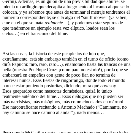
Germi). Además, es un guión de una previsibilidad que aburre: se
mienta un artilugio que decapita a fuego lento al incauto al que se lo
colocan, y ya sabemos que antes de terminar el metraje tendremos el
numerito correspondiente; se cita algo del “snuff movie” (ya saben,
cine en el que se mata
realmente
…), y podemos estar seguros de
que tendremos un ejemplo (esta vez elíptico, loados sean los
cielos…) en el transcurso del filme.
Así las cosas, la historia de este picapleitos de lujo que,
extrañamente, está sin embargo también en el turno de oficio (como
diría Papuchi: raro, raro, raro…), enamorado hasta las trancas de una
bella (nuestra Penélope Cruz: ¡como para no estarlo!), por la que se
embarcará en empeños con gente de poco fiar, no termina de
interesar nunca. Esas fiestas de ringorrango, donde todo el mundo
parece estar poniendo posturitas, diciendo, mira qué
cool
soy…
Esos guepardos como mascotas domésticas, quizá lo único
realmente auténtico del filme… Esos diálogos que no pueden ser
más narcisistas, más misóginos, más como cincelados en mármol…
Ese narcotraficante recitando a Antonio Machado (“Caminante, no
hay camino/ se hace camino al andar”), nada menos…
Pero donde McCarthy carga la mano, y me temo que Scott no lo ha