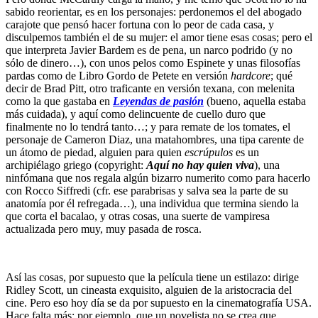
sabido reorientar, es en los personajes: perdonemos el del abogado
carajote que pensó hacer fortuna con lo peor de cada casa, y
disculpemos también el de su mujer: el amor tiene esas cosas; pero el
que interpreta Javier Bardem es de pena, un narco podrido (y no
sólo de dinero…), con unos pelos como Espinete y unas filosofías
pardas como de Libro Gordo de Petete en versión
hardcore
; qué
decir de Brad Pitt, otro traficante en versión texana, con melenita
como la que gastaba en
Leyendas de pasión
(bueno, aquella estaba
más cuidada), y aquí como delincuente de cuello duro que
finalmente no lo tendrá tanto…; y para remate de los tomates, el
personaje de Cameron Diaz, una matahombres, una tipa carente de
un átomo de piedad, alguien para quien
escrúpulos
es un
archipiélago griego (copyright:
Aquí no hay quien viva
), una
ninfómana que nos regala algún bizarro numerito como para hacerlo
con Rocco Siffredi (cfr. ese parabrisas y salva sea la parte de su
anatomía por él refregada…), una individua que termina siendo la
que corta el bacalao, y otras cosas, una suerte de vampiresa
actualizada pero muy, muy pasada de rosca.
Así las cosas, por supuesto que la película tiene un estilazo: dirige
Ridley Scott, un cineasta exquisito, alguien de la aristocracia del
cine. Pero eso hoy día se da por supuesto en la cinematografía USA.
Hace falta más: por ejemplo, que un novelista no se crea que,