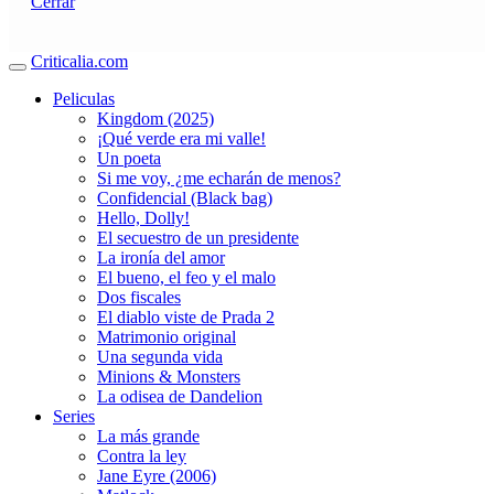
Cerrar
Criticalia.com
Peliculas
Kingdom (2025)
¡Qué verde era mi valle!
Un poeta
Si me voy, ¿me echarán de menos?
Confidencial (Black bag)
Hello, Dolly!
El secuestro de un presidente
La ironía del amor
El bueno, el feo y el malo
Dos fiscales
El diablo viste de Prada 2
Matrimonio original
Una segunda vida
Minions & Monsters
La odisea de Dandelion
Series
La más grande
Contra la ley
Jane Eyre (2006)