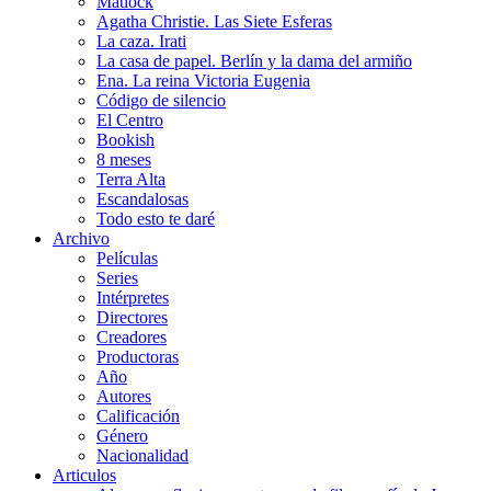
Matlock
Agatha Christie. Las Siete Esferas
La caza. Irati
La casa de papel. Berlín y la dama del armiño
Ena. La reina Victoria Eugenia
Código de silencio
El Centro
Bookish
8 meses
Terra Alta
Escandalosas
Todo esto te daré
Archivo
Películas
Series
Intérpretes
Directores
Creadores
Productoras
Año
Autores
Calificación
Género
Nacionalidad
Articulos