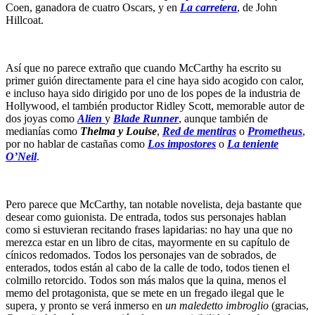
Coen, ganadora de cuatro Oscars, y en
La carretera
, de John
Hillcoat.
Así que no parece extraño que cuando McCarthy ha escrito su
primer guión directamente para el cine haya sido acogido con calor,
e incluso haya sido dirigido por uno de los popes de la industria de
Hollywood, el también productor Ridley Scott, memorable autor de
dos joyas como
Alien
y
Blade Runner
, aunque también de
medianías como
Thelma y Louise
,
Red de mentiras
o
Prometheus
,
por no hablar de castañas como
Los impostores
o
La teniente
O’Neil
.
Pero parece que McCarthy, tan notable novelista, deja bastante que
desear como guionista. De entrada, todos sus personajes hablan
como si estuvieran recitando frases lapidarias: no hay una que no
merezca estar en un libro de citas, mayormente en su capítulo de
cínicos redomados. Todos los personajes van de sobrados, de
enterados, todos están al cabo de la calle de todo, todos tienen el
colmillo retorcido. Todos son más malos que la quina, menos el
memo del protagonista, que se mete en un fregado ilegal que le
supera, y pronto se verá inmerso en
un maledetto imbroglio
(gracias,