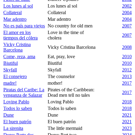
Los lunes al sol
Los lunes al sol
2002
Collateral
Collateral
2004
Mar adentro
Mar adentro
2004
No es país para viejos
No country for old men
2007
El amor en los
Love in the time of
2007
tiempos del cólera
cholera
Vicky Cristina
Vicky Cristina Barcelona
2008
Barcelona
Come, reza, ama
Eat, pray, love
2010
Biutiful
Biutiful
2010
Skyfall
Skyfall
2012
El consejero
The counselor
2013
madre!
mother!
2017
Piratas del Caribe: La
Pirates of the Caribbean:
2017
venganza de Salazar
Dead men tell no tales
Loving Pablo
Loving Pablo
2018
Todos lo saben
Todos lo saben
2018
Dune
Dune
2021
El buen patrón
El buen patrón
2021
La sirenita
The little mermaid
2023
Dune: Parte dos
Dune: Part two
2024