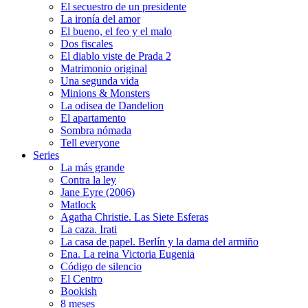
El secuestro de un presidente
La ironía del amor
El bueno, el feo y el malo
Dos fiscales
El diablo viste de Prada 2
Matrimonio original
Una segunda vida
Minions & Monsters
La odisea de Dandelion
El apartamento
Sombra nómada
Tell everyone
Series
La más grande
Contra la ley
Jane Eyre (2006)
Matlock
Agatha Christie. Las Siete Esferas
La caza. Irati
La casa de papel. Berlín y la dama del armiño
Ena. La reina Victoria Eugenia
Código de silencio
El Centro
Bookish
8 meses