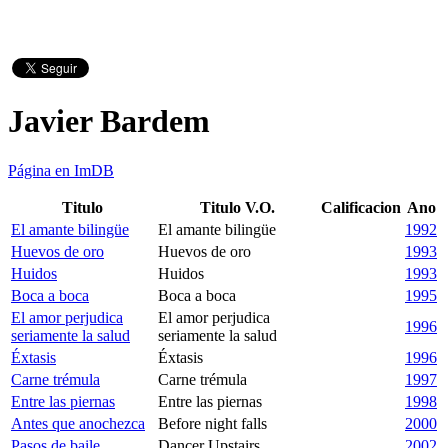
Javier Bardem
Página en ImDB
Titulo
Titulo V.O.
Calificacion
Ano
El amante bilingüe
El amante bilingüe
1992
Huevos de oro
Huevos de oro
1993
Huidos
Huidos
1993
Boca a boca
Boca a boca
1995
El amor perjudica
El amor perjudica
1996
seriamente la salud
seriamente la salud
Éxtasis
Éxtasis
1996
Carne trémula
Carne trémula
1997
Entre las piernas
Entre las piernas
1998
Antes que anochezca
Before night falls
2000
Pasos de baile
Dancer Upstairs
2002