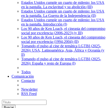
Estados Unidos cumple un cuarto de milenio: los USA
en la pantalla. La esclavitud y su abolición (III)
Estados Unidos cumple un cuarto de milenio: los USA
en la pantalla. La Guerra de la Independencia (II)
Estados Unidos cumple un cuarto de milenio: los USA
en la pantalla. Introducción (I)
Los 90 años de Ken Loach, el cineasta del compromiso
social por excelencia (2006-2023) (y III)
Los 90 años de Ken Loach, el cineasta del compromiso
social por excelencia (1994-2004) (II)
Tomando el pulso al cine de temática LGTBI (2025-
2026): USA, Latinoamérica, Asia, África y Oceanía (y
II)
Tomando el pulso al cine de temática LGTBI (2025-
2026): España y resto de Europa (I)
Todos
Comunicación
Contacto
Newsletter
RSS Feed
Buscar