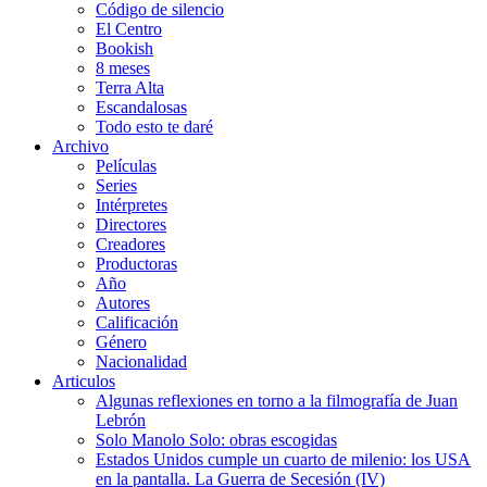
Código de silencio
El Centro
Bookish
8 meses
Terra Alta
Escandalosas
Todo esto te daré
Archivo
Películas
Series
Intérpretes
Directores
Creadores
Productoras
Año
Autores
Calificación
Género
Nacionalidad
Articulos
Algunas reflexiones en torno a la filmografía de Juan
Lebrón
Solo Manolo Solo: obras escogidas
Estados Unidos cumple un cuarto de milenio: los USA
en la pantalla. La Guerra de Secesión (IV)