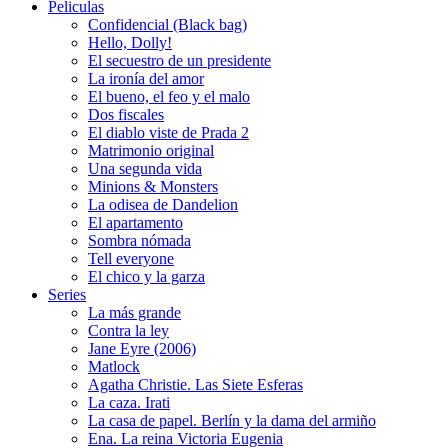
Peliculas
Confidencial (Black bag)
Hello, Dolly!
El secuestro de un presidente
La ironía del amor
El bueno, el feo y el malo
Dos fiscales
El diablo viste de Prada 2
Matrimonio original
Una segunda vida
Minions & Monsters
La odisea de Dandelion
El apartamento
Sombra nómada
Tell everyone
El chico y la garza
Series
La más grande
Contra la ley
Jane Eyre (2006)
Matlock
Agatha Christie. Las Siete Esferas
La caza. Irati
La casa de papel. Berlín y la dama del armiño
Ena. La reina Victoria Eugenia