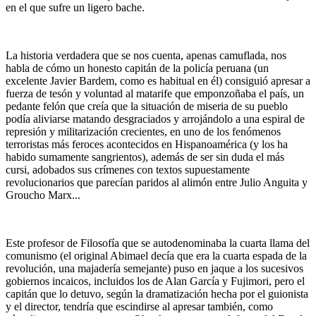
en el que sufre un ligero bache.
La historia verdadera que se nos cuenta, apenas camuflada, nos
habla de cómo un honesto capitán de la policía peruana (un
excelente Javier Bardem, como es habitual en él) consiguió apresar a
fuerza de tesón y voluntad al matarife que emponzoñaba el país, un
pedante felón que creía que la situación de miseria de su pueblo
podía aliviarse matando desgraciados y arrojándolo a una espiral de
represión y militarización crecientes, en uno de los fenómenos
terroristas más feroces acontecidos en Hispanoamérica (y los ha
habido sumamente sangrientos), además de ser sin duda el más
cursi, adobados sus crímenes con textos supuestamente
revolucionarios que parecían paridos al alimón entre Julio Anguita y
Groucho Marx...
Este profesor de Filosofía que se autodenominaba la cuarta llama del
comunismo (el original Abimael decía que era la cuarta espada de la
revolución, una majadería semejante) puso en jaque a los sucesivos
gobiernos incaicos, incluidos los de Alan García y Fujimori, pero el
capitán que lo detuvo, según la dramatización hecha por el guionista
y el director, tendría que escindirse al apresar también, como